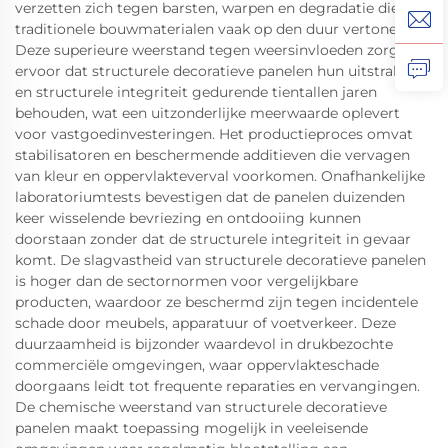
verzetten zich tegen barsten, warpen en degradatie die
traditionele bouwmaterialen vaak op den duur vertonen.
Deze superieure weerstand tegen weersinvloeden zorgt
ervoor dat structurele decoratieve panelen hun uitstraling
en structurele integriteit gedurende tientallen jaren
behouden, wat een uitzonderlijke meerwaarde oplevert
voor vastgoedinvesteringen. Het productieproces omvat
stabilisatoren en beschermende additieven die vervagen
van kleur en oppervlakteverval voorkomen. Onafhankelijke
laboratoriumtests bevestigen dat de panelen duizenden
keer wisselende bevriezing en ontdooiing kunnen
doorstaan zonder dat de structurele integriteit in gevaar
komt. De slagvastheid van structurele decoratieve panelen
is hoger dan de sectornormen voor vergelijkbare
producten, waardoor ze beschermd zijn tegen incidentele
schade door meubels, apparatuur of voetverkeer. Deze
duurzaamheid is bijzonder waardevol in drukbezochte
commerciële omgevingen, waar oppervlakteschade
doorgaans leidt tot frequente reparaties en vervangingen.
De chemische weerstand van structurele decoratieve
panelen maakt toepassing mogelijk in veeleisende