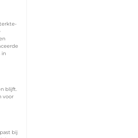
terkte-
e
 en
nceerde
 in
blijft.
n voor
past bij