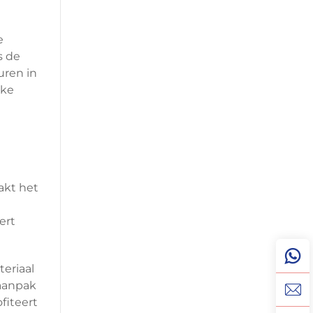
e
s de
uren in
jke
akt het
ert
eriaal
 aanpak
fiteert