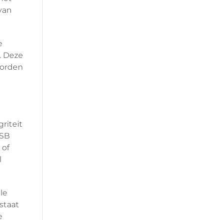
van
e
. Deze
worden
riteit
OSB
 of
l
le
staat
e