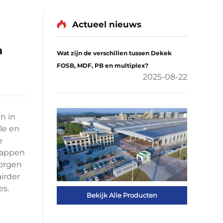
Actueel nieuws
n
Wat zijn de verschillen tussen Dekek
FOSB, MDF, PB en multiplex?
2025-08-22
n in
le en
e
chappen
zorgen
airder
es.
Bekijk Alle Producten