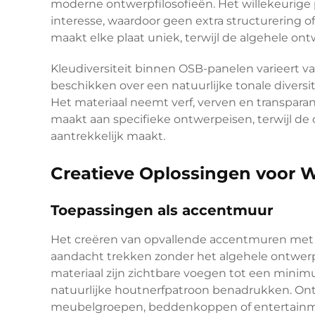
moderne ontwerpfilosofieën. Het willekeurige p
interesse, waardoor geen extra structurering of
maakt elke plaat uniek, terwijl de algehele ont
Kleudiversiteit binnen OSB-panelen varieert v
beschikken over een natuurlijke tonale diversi
Het materiaal neemt verf, verven en transpara
maakt aan specifieke ontwerpeisen, terwijl de
aantrekkelijk maakt.
Creatieve Oplossingen voor
Toepassingen als accentmuur
Het creëren van opvallende accentmuren met 
aandacht trekken zonder het algehele ontwerp
materiaal zijn zichtbare voegen tot een mini
natuurlijke houtnerfpatroon benadrukken. On
meubelgroepen, beddenkoppen of entertainme