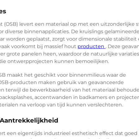
es
 (OSB) levert een materiaal op met een uitzonderlijke s
or diverse binnenapplicaties. De kruislings gelamineerd
ar worden geplaatst, zorgt voor dimensionale stabiliteit
 vaak voorkomt bij massief hout
producten
. Deze geava
er grote panelen heen, waardoor de natuurlijke variaties
 die ontwerpprojecten kunnen bemoeilijken.
B maakt het geschikt voor binnenmilieus waar de
OSB-producten maken gebruik van geavanceerde
 terwijl de bewerkbaarheid van het materiaal behouden 
nbacksplashes, accentwanden in badkamers en projecte
terialen na verloop van tijd kunnen verslechteren.
 Aantrekkelijkheid
 een eigentijds industrieel esthetisch effect dat goed 