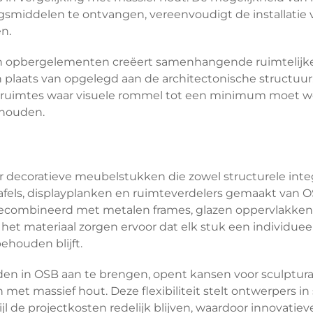
gsmiddelen te ontvangen, vereenvoudigt de installatie 
n.
in opbergelementen creëert samenhangende ruimtelijk
n plaats van opgelegd aan de architectonische structuur
eine ruimtes waar visuele rommel tot een minimum moet 
ehouden.
r decoratieve meubelstukken die zowel structurele integ
ntafels, displayplanken en ruimteverdelers gemaakt van 
ecombineerd met metalen frames, glazen oppervlakken
 het materiaal zorgen ervoor dat elk stuk een individuee
behouden blijft.
n in OSB aan te brengen, opent kansen voor sculptura
et massief hout. Deze flexibiliteit stelt ontwerpers in 
de projectkosten redelijk blijven, waardoor innovatiev