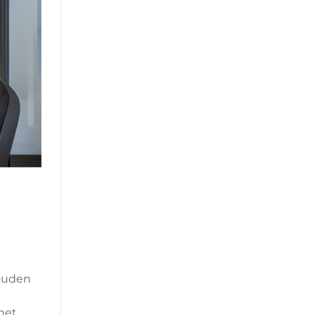
houden
het