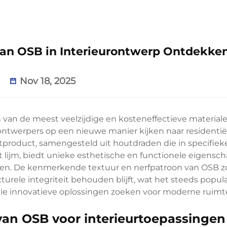
van OSB in Interieurontwerp Ontdekke
Nov 18, 2025
n van de meest veelzijdige en kosteneffectieve materiale
ontwerpers op een nieuwe manier kijken naar residentië
product, samengesteld uit houtdraden die in specifiek
 lijm, biedt unieke esthetische en functionele eigens
aren. De kenmerkende textuur en nerfpatroon van OSB 
cturele integriteit behouden blijft, wat het steeds popul
 die innovatieve oplossingen zoeken voor moderne ruimt
van OSB voor interieurtoepassingen