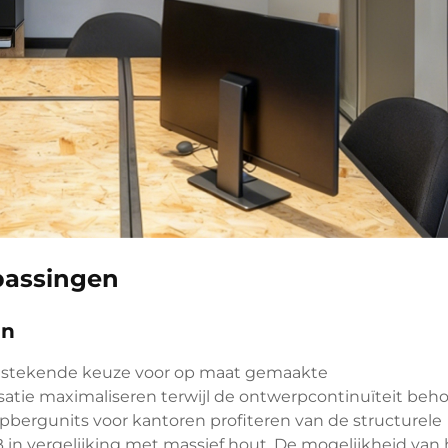
passingen
en
itstekende keuze voor op maat gemaakte
atie maximaliseren terwijl de ontwerpcontinuïteit be
opbergunits voor kantoren profiteren van de structurele
 in vergelijking met massief hout. De mogelijkheid van 