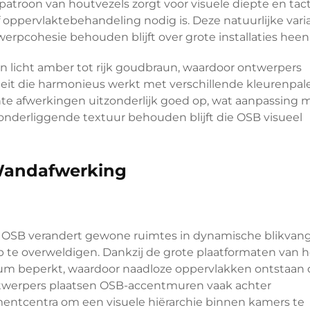
atroon van houtvezels zorgt voor visuele diepte en tact
 oppervlaktebehandeling nodig is. Deze natuurlijke varia
werpcohesie behouden blijft over grote installaties heen
an licht amber tot rijk goudbraun, waardoor ontwerpers
teit die harmonieus werkt met verschillende kleurenpal
nte afwerkingen uitzonderlijk goed op, wat aanpassing m
 onderliggende textuur behouden blijft die OSB visueel
 Wandafwerking
OSB verandert gewone ruimtes in dynamische blikvang
 te overweldigen. Dankzij de grote plaatformaten van h
mum beperkt, waardoor naadloze oppervlakken ontstaan 
twerpers plaatsen OSB-accentmuren vaak achter
ntcentra om een visuele hiërarchie binnen kamers te