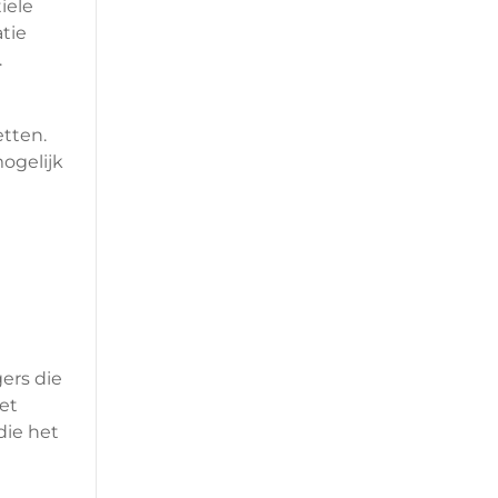
iele
tie
.
etten.
ogelijk
ers die
et
die het