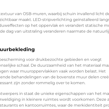
textuur van OSB-muren, waarbij schuin invallend licht d
ichtbaar maakt. LED-stripverlichting geïnstalleerd lang
uweffecten op het oppervlak en verandert statische m
 dag van uitstraling veranderen naarmate de natuurli
muurbekleding
dt bescherming voor drukbezochte gebieden en voegt
menselijke schaal. De duurzaamheid van het materiaal ma
ingen waar muuroppervlakken vaak worden belast. Het
lende behandelingen van de bovenste muur delen creë
ressant zijn zonder rommelig over te komen.
twerpers in staat de unieke eigenschappen van het mat
erweldiging in kleinere ruimtes wordt voorkomen. Deze
taurants en kantoorruimtes, waar de merkidentiteit pro