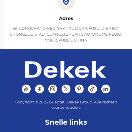
Adres
8#, LONGCHANGWEG, SHANXU DORP, FUSUI DISTRICT,
CHONGZUO STAD, GUANGXI ZHUANG AUTONOME REGIO,
VOLKSPUBLIC CHINA
Copyright © 2026 GuangXi Dekek Group. Alle rechten
voorbehouden.
Snelle links