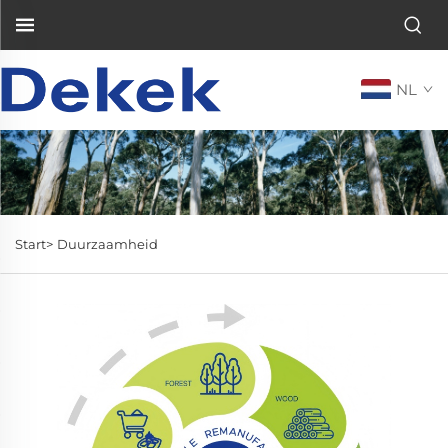
NL
Start>
Duurzaamheid