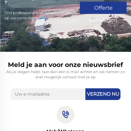
?
Offerte
Ons professionele verkoopteam wacht
op uw consultatie.
aanvragen
Meld je aan voor onze nieuwsbrief
Als je vragen hebt, laat dan een e-mail achter en we nemen zo
snel mogelijk contact met je op
VERZEND NU