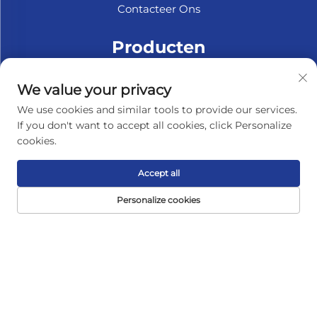
Contacteer Ons
Producten
Decoratieve panelen
We value your privacy
LSB (Gelamineerd OSB) / FOSB (Fijne Oppervlakte
We use cookies and similar tools to provide our services.
OSB)
If you don't want to accept all cookies, click Personalize
OSB
cookies.
MDF-plaat
Accept all
Plaatwerk
Personalize cookies
Marine Multiplex
Fiberplaat
Accessoires
OVER HET BEDRIJF
Privacybeleid