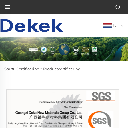
NL
>
Start>
Certificering
Productcertificering