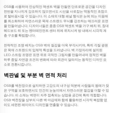
OSB를 사용하여 인상적인 액센트 벽을 만들면 단조로운 공간을 디자인
전반을 지나치게 강조하지 않으면서도 시선을 사로잡는 역동적인 초점으
로 탈바꿈시킬 수 있습니다. 이 소재의 대형 패널 형식은 눈에 띄는 이음매
를 최소화하여 자연스러운 목재 스트랜드 무늬를 강조하는 매끄러운 표면
을 만들어냅니다. 디자이너들은 종종 OSB 액센트 벽을 가구 배치 뒤, 침대
헤드보드 뒤 또는 엔터테인먼트 센터 뒤에 위치시켜 방 내에서 시각적 계
층 구조를 확립합니다.
전략적인 조명 배치는 OSB 벽의 질감을 더욱 부각시키며, 특히 각질 광원
은 목재 스트랜드의 입체적 특성을 드러냅니다. 벽 가장자리에 설치된
LED 스트립 조명은 표면 위로 극적인 그림자를 만들어내며 정적인 벽을
하루 종일 자연광 조건의 변화에 따라 외관이 달라지는 동적인 디자인 요
소로 전환시킵니다.
벽판넬 및 부분 벽 면적 처리
OSB를 벽천장으로 설치하면 고강도의 내구성 덕분에 사람들의 왕래가 잦
은 구역을 보호하면서도 인간의 눈높이에서 자연스러운 질감을 더할 수 있
습니다. 이 소재는 벽면이 자주 접촉되는 상업용 공간에 특히 적합합니다.
OSB 벽천장을 상부의 다른 벽 마감재와 함께 활용하면 시각적 복잡함 없
이도 세련된 레이어드 디자인을 연출할 수 있습니다.