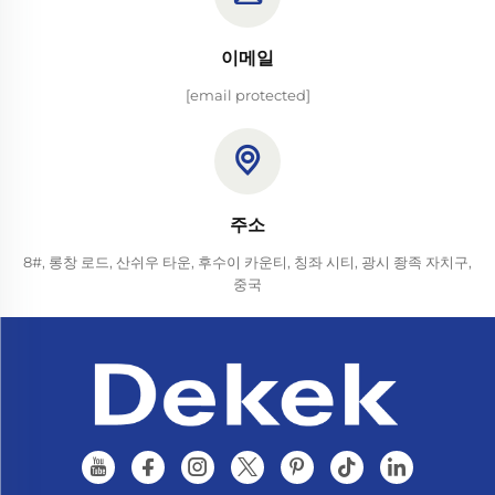
이메일
[email protected]
주소
8#, 롱창 로드, 산쉬우 타운, 후수이 카운티, 칭좌 시티, 광시 좡족 자치구,
중국