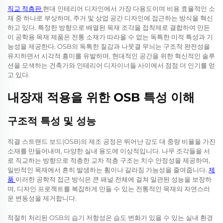
직교 적층판
현대 인테리어 디자인에서 가장 다용도이며 비용 효율적인 소
재 중 하나로 부상하며, 주거 및 상업 공간 디자인에 접근하는 방식을 혁신
하고 있다. 특정한 방향으로 배열된 목재 조각을 접착제로 결합하여 만든
이 공학용 목재 제품은 전통 소재가 따라올 수 없는 독특한 미적 특성과 기
능성을 제공한다. OSB의 독특한 질감과 나뭇결 무늬는 구조적 완전성을
유지하면서 시각적 흥미를 유발하며, 현대적인 공간을 위한 혁신적인 솔루
션을 모색하는 건축가와 인테리어 디자이너들 사이에서 점점 더 인기를 얻
고 있다.
내장재 적용을 위한 OSB 특성 이해
구조적 특성 및 성능
직결 스트랜드 보드(OSB)의 제조 공정은 뛰어난 강도 대 중량 비율을 가진
소재를 만들어내며, 다양한 실내 용도에 이상적입니다. 나무 조각들을 서
로 직교하는 방향으로 적층한 교차 적층 구조는 치수 안정성을 제공하며,
일반적인 목재에서 흔히 발생하는 휨이나 갈라짐 가능성을 줄여줍니다.
제
품
이러한 공학적 접근 방식은 큰 패널 전체에 걸쳐 일관된 성능을 보장하
며, 디자인 프로젝트를 복잡하게 만들 수 있는 전통적인 목재의 자연스러
운 변동성을 제거합니다.
적절히 처리된 OSB의 습기 저항성은 습도 변화가 있을 수 있는 실내 환경