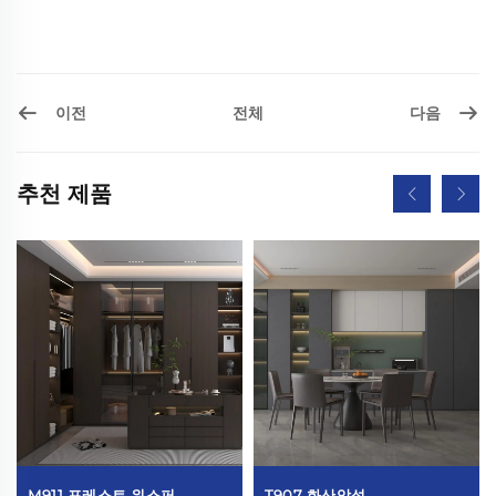
이전
다음
전체
추천 제품
M911 포레스트 위스퍼
T907 화산암석