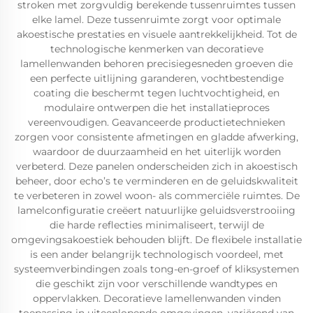
stroken met zorgvuldig berekende tussenruimtes tussen
elke lamel. Deze tussenruimte zorgt voor optimale
akoestische prestaties en visuele aantrekkelijkheid. Tot de
technologische kenmerken van decoratieve
lamellenwanden behoren precisiegesneden groeven die
een perfecte uitlijning garanderen, vochtbestendige
coating die beschermt tegen luchtvochtigheid, en
modulaire ontwerpen die het installatieproces
vereenvoudigen. Geavanceerde productietechnieken
zorgen voor consistente afmetingen en gladde afwerking,
waardoor de duurzaamheid en het uiterlijk worden
verbeterd. Deze panelen onderscheiden zich in akoestisch
beheer, door echo’s te verminderen en de geluidskwaliteit
te verbeteren in zowel woon- als commerciële ruimtes. De
lamelconfiguratie creëert natuurlijke geluidsverstrooiing
die harde reflecties minimaliseert, terwijl de
omgevingsakoestiek behouden blijft. De flexibele installatie
is een ander belangrijk technologisch voordeel, met
systeemverbindingen zoals tong-en-groef of kliksystemen
die geschikt zijn voor verschillende wandtypes en
oppervlakken. Decoratieve lamellenwanden vinden