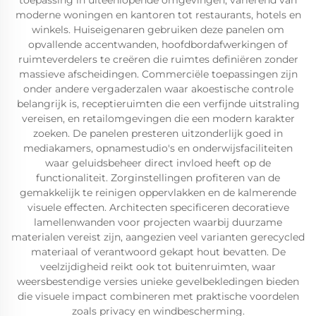
toepassing in uiteenlopende omgevingen, variërend van
moderne woningen en kantoren tot restaurants, hotels en
winkels. Huiseigenaren gebruiken deze panelen om
opvallende accentwanden, hoofdbordafwerkingen of
ruimteverdelers te creëren die ruimtes definiëren zonder
massieve afscheidingen. Commerciële toepassingen zijn
onder andere vergaderzalen waar akoestische controle
belangrijk is, receptieruimten die een verfijnde uitstraling
vereisen, en retailomgevingen die een modern karakter
zoeken. De panelen presteren uitzonderlijk goed in
mediakamers, opnamestudio's en onderwijsfaciliteiten
waar geluidsbeheer direct invloed heeft op de
functionaliteit. Zorginstellingen profiteren van de
gemakkelijk te reinigen oppervlakken en de kalmerende
visuele effecten. Architecten specificeren decoratieve
lamellenwanden voor projecten waarbij duurzame
materialen vereist zijn, aangezien veel varianten gerecycled
materiaal of verantwoord gekapt hout bevatten. De
veelzijdigheid reikt ook tot buitenruimten, waar
weersbestendige versies unieke gevelbekledingen bieden
die visuele impact combineren met praktische voordelen
zoals privacy en windbescherming.