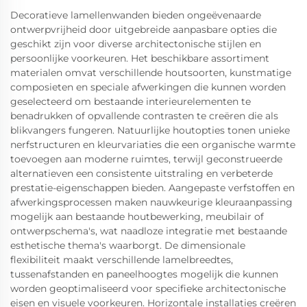
Decoratieve lamellenwanden bieden ongeëvenaarde
ontwerpvrijheid door uitgebreide aanpasbare opties die
geschikt zijn voor diverse architectonische stijlen en
persoonlijke voorkeuren. Het beschikbare assortiment
materialen omvat verschillende houtsoorten, kunstmatige
composieten en speciale afwerkingen die kunnen worden
geselecteerd om bestaande interieurelementen te
benadrukken of opvallende contrasten te creëren die als
blikvangers fungeren. Natuurlijke houtopties tonen unieke
nerfstructuren en kleurvariaties die een organische warmte
toevoegen aan moderne ruimtes, terwijl geconstrueerde
alternatieven een consistente uitstraling en verbeterde
prestatie-eigenschappen bieden. Aangepaste verfstoffen en
afwerkingsprocessen maken nauwkeurige kleuraanpassing
mogelijk aan bestaande houtbewerking, meubilair of
ontwerpschema's, wat naadloze integratie met bestaande
esthetische thema's waarborgt. De dimensionale
flexibiliteit maakt verschillende lamelbreedtes,
tussenafstanden en paneelhoogtes mogelijk die kunnen
worden geoptimaliseerd voor specifieke architectonische
eisen en visuele voorkeuren. Horizontale installaties creëren