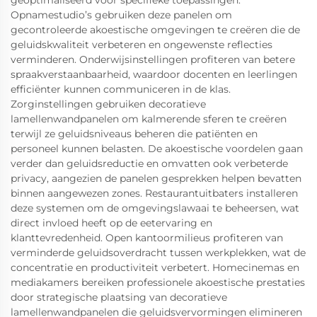
geoptimaliseerd voor specifieke toepassingen.
Opnamestudio’s gebruiken deze panelen om
gecontroleerde akoestische omgevingen te creëren die de
geluidskwaliteit verbeteren en ongewenste reflecties
verminderen. Onderwijsinstellingen profiteren van betere
spraakverstaanbaarheid, waardoor docenten en leerlingen
efficiënter kunnen communiceren in de klas.
Zorginstellingen gebruiken decoratieve
lamellenwandpanelen om kalmerende sferen te creëren
terwijl ze geluidsniveaus beheren die patiënten en
personeel kunnen belasten. De akoestische voordelen gaan
verder dan geluidsreductie en omvatten ook verbeterde
privacy, aangezien de panelen gesprekken helpen bevatten
binnen aangewezen zones. Restaurantuitbaters installeren
deze systemen om de omgevingslawaai te beheersen, wat
direct invloed heeft op de eetervaring en
klanttevredenheid. Open kantoormilieus profiteren van
verminderde geluidsoverdracht tussen werkplekken, wat de
concentratie en productiviteit verbetert. Homecinemas en
mediakamers bereiken professionele akoestische prestaties
door strategische plaatsing van decoratieve
lamellenwandpanelen die geluidsvervormingen elimineren