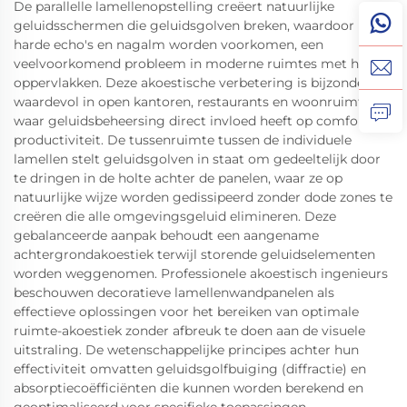
De parallelle lamellenopstelling creëert natuurlijke
geluidsschermen die geluidsgolven breken, waardoor
harde echo's en nagalm worden voorkomen, een
veelvoorkomend probleem in moderne ruimtes met harde
oppervlakken. Deze akoestische verbetering is bijzonder
waardevol in open kantoren, restaurants en woonruimtes,
waar geluidsbeheersing direct invloed heeft op comfort en
productiviteit. De tussenruimte tussen de individuele
lamellen stelt geluidsgolven in staat om gedeeltelijk door
te dringen in de holte achter de panelen, waar ze op
natuurlijke wijze worden gedissipeerd zonder dode zones te
creëren die alle omgevingsgeluid elimineren. Deze
gebalanceerde aanpak behoudt een aangename
achtergrondakoestiek terwijl storende geluidselementen
worden weggenomen. Professionele akoestisch ingenieurs
beschouwen decoratieve lamellenwandpanelen als
effectieve oplossingen voor het bereiken van optimale
ruimte-akoestiek zonder afbreuk te doen aan de visuele
uitstraling. De wetenschappelijke principes achter hun
effectiviteit omvatten geluidsgolfbuiging (diffractie) en
absorptiecoëfficiënten die kunnen worden berekend en