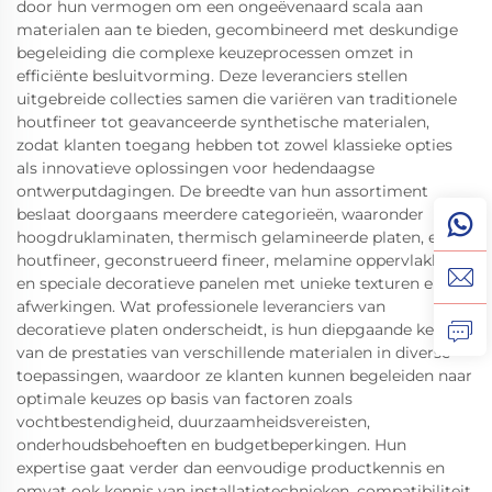
door hun vermogen om een ongeëvenaard scala aan
materialen aan te bieden, gecombineerd met deskundige
begeleiding die complexe keuzeprocessen omzet in
efficiënte besluitvorming. Deze leveranciers stellen
uitgebreide collecties samen die variëren van traditionele
houtfineer tot geavanceerde synthetische materialen,
zodat klanten toegang hebben tot zowel klassieke opties
als innovatieve oplossingen voor hedendaagse
ontwerputdagingen. De breedte van hun assortiment
beslaat doorgaans meerdere categorieën, waaronder
hoogdruklaminaten, thermisch gelamineerde platen, echt
houtfineer, geconstrueerd fineer, melamine oppervlakken
en speciale decoratieve panelen met unieke texturen en
afwerkingen. Wat professionele leveranciers van
decoratieve platen onderscheidt, is hun diepgaande kennis
van de prestaties van verschillende materialen in diverse
toepassingen, waardoor ze klanten kunnen begeleiden naar
optimale keuzes op basis van factoren zoals
vochtbestendigheid, duurzaamheidsvereisten,
onderhoudsbehoeften en budgetbeperkingen. Hun
expertise gaat verder dan eenvoudige productkennis en
omvat ook kennis van installatietechnieken, compatibiliteit