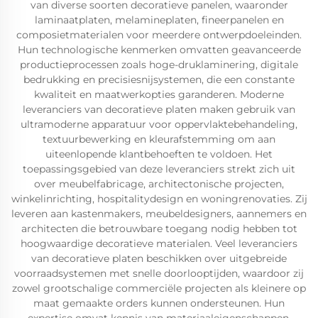
van diverse soorten decoratieve panelen, waaronder
laminaatplaten, melamineplaten, fineerpanelen en
composietmaterialen voor meerdere ontwerpdoeleinden.
Hun technologische kenmerken omvatten geavanceerde
productieprocessen zoals hoge-druklaminering, digitale
bedrukking en precisiesnijsystemen, die een constante
kwaliteit en maatwerkopties garanderen. Moderne
leveranciers van decoratieve platen maken gebruik van
ultramoderne apparatuur voor oppervlaktebehandeling,
textuurbewerking en kleurafstemming om aan
uiteenlopende klantbehoeften te voldoen. Het
toepassingsgebied van deze leveranciers strekt zich uit
over meubelfabricage, architectonische projecten,
winkelinrichting, hospitalitydesign en woningrenovaties. Zij
leveren aan kastenmakers, meubeldesigners, aannemers en
architecten die betrouwbare toegang nodig hebben tot
hoogwaardige decoratieve materialen. Veel leveranciers
van decoratieve platen beschikken over uitgebreide
voorraadsystemen met snelle doorlooptijden, waardoor zij
zowel grootschalige commerciële projecten als kleinere op
maat gemaakte orders kunnen ondersteunen. Hun