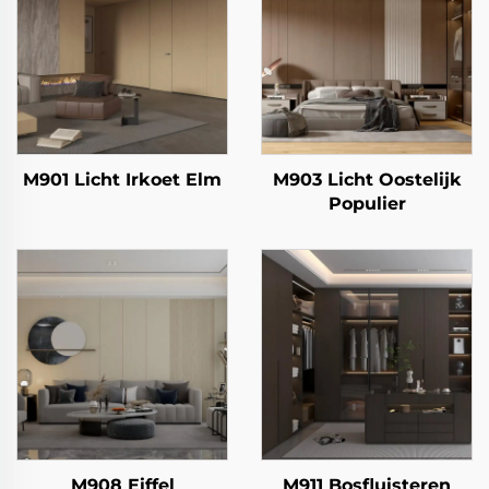
M901 Licht Irkoet Elm
M903 Licht Oostelijk
Populier
M908 Eiffel
M911 Bosfluisteren