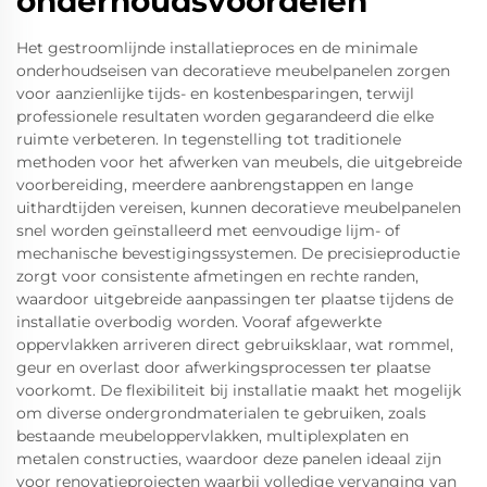
onderhoudsvoordelen
Het gestroomlijnde installatieproces en de minimale
onderhoudseisen van decoratieve meubelpanelen zorgen
voor aanzienlijke tijds- en kostenbesparingen, terwijl
professionele resultaten worden gegarandeerd die elke
ruimte verbeteren. In tegenstelling tot traditionele
methoden voor het afwerken van meubels, die uitgebreide
voorbereiding, meerdere aanbrengstappen en lange
uithardtijden vereisen, kunnen decoratieve meubelpanelen
snel worden geïnstalleerd met eenvoudige lijm- of
mechanische bevestigingssystemen. De precisieproductie
zorgt voor consistente afmetingen en rechte randen,
waardoor uitgebreide aanpassingen ter plaatse tijdens de
installatie overbodig worden. Vooraf afgewerkte
oppervlakken arriveren direct gebruiksklaar, wat rommel,
geur en overlast door afwerkingsprocessen ter plaatse
voorkomt. De flexibiliteit bij installatie maakt het mogelijk
om diverse ondergrondmaterialen te gebruiken, zoals
bestaande meubeloppervlakken, multiplexplaten en
metalen constructies, waardoor deze panelen ideaal zijn
voor renovatieprojecten waarbij volledige vervanging van