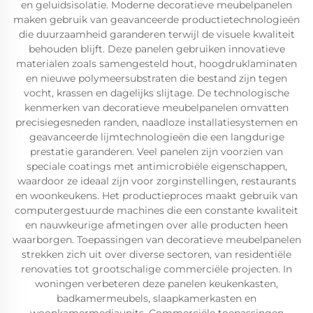
en geluidsisolatie. Moderne decoratieve meubelpanelen
maken gebruik van geavanceerde productietechnologieën
die duurzaamheid garanderen terwijl de visuele kwaliteit
behouden blijft. Deze panelen gebruiken innovatieve
materialen zoals samengesteld hout, hoogdruklaminaten
en nieuwe polymeersubstraten die bestand zijn tegen
vocht, krassen en dagelijks slijtage. De technologische
kenmerken van decoratieve meubelpanelen omvatten
precisiegesneden randen, naadloze installatiesystemen en
geavanceerde lijmtechnologieën die een langdurige
prestatie garanderen. Veel panelen zijn voorzien van
speciale coatings met antimicrobiële eigenschappen,
waardoor ze ideaal zijn voor zorginstellingen, restaurants
en woonkeukens. Het productieproces maakt gebruik van
computergestuurde machines die een constante kwaliteit
en nauwkeurige afmetingen over alle producten heen
waarborgen. Toepassingen van decoratieve meubelpanelen
strekken zich uit over diverse sectoren, van residentiële
renovaties tot grootschalige commerciële projecten. In
woningen verbeteren deze panelen keukenkasten,
badkamermeubels, slaapkamerkasten en