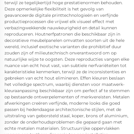
terwijl ze tegelijkertijd hoge prestatienormen behouden.
Deze opmerkelijke flexibiliteit is het gevolg van
geavanceerde digitale printtechnologieën en verfijnde
productieprocessen die vrijwel elk visueel effect met
verbazingwekkende nauwkeurigheid en detail kunnen
reproduceren. Houtnerfpatronen die beschikbaar zijn in
decoratieve meubelpanelen omvatten soorten uit de hele
wereld, inclusief exotische varianten die prohibitief duur
zouden zijn of milieutechnisch onverantwoord om op
natuurlijke wijze te oogsten. Deze reproducties vangen elke
nuance van echt hout vast, van subtiele nerfvariëteiten tot
karakteristieke kenmerken, terwijl ze de inconsistenties en
gebreken van echt hout elimineren. Effen kleuren beslaan
het volledige spectrum, waarbij diensten voor maatwerk-
kleuraanpassing beschikbaar zijn om perfect af te stemmen
op bestaande ontwerpelementen of merkvereisten. Metalen
afwerkingen creëren verfijnde, moderne looks die goed
passen bij hedendaagse architectonische stijlen, met de
uitstraling van geborsteld staal, koper, brons of aluminium,
zonder de onderhoudsproblemen die gepaard gaan met
echte metalen materialen. Structuurrijke oppervlakken