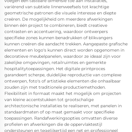
voegen een tastbare dimensie toe aan installaties,
variërend van subtiele linnenweefsels tot krachtige
geometrische patronen die visuele interesse en diepte
creëren. De mogelijkheid om meerdere afwerkingen
binnen één project te combineren, biedt creatieve
contrasten en accentuering, waardoor ontwerpers
specifieke zones kunnen benadrukken of blikvangers
kunnen creëren die aandacht trekken. Aangepaste grafische
elementen en logo's kunnen direct worden opgenomen in
decoratieve meubelpanelen, waardoor ze ideaal zijn voor
zakelijke omgevingen, retailruimtes en gemerkte
hospitalitytoepassingen. Het digitale printproces
garandeert scherpe, duidelijke reproductie van complexe
ontwerpen, foto's of artistieke elementen die onhaalbaar
zouden zijn met traditionele productiemethoden.
Flexibiliteit in formaat maakt het mogelijk om projecten
van kleine accentstukken tot grootschalige
architectonische installaties te realiseren, met panelen in
standaardmaten of op maat gemaakt voor specifieke
toepassingen. Randafwerkingsopties omvatten diverse
profielen en afwerkingen die de oppervlaktestijl
ondersteunen en tegelijkertijd een net en professioneel