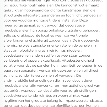
dimensionale veranderingen voorkomt, zoals vaak optreedt
bij natuurlijke houtmaterialen. De kernconstructie maakt
gebruik van hoogwaardige, dichte kunstmaterialen die
structurele integriteit garanderen en toch licht genoeg zijn
voor eenvoudige montage tijdens installatie. Deze
meerlagige aanpak zorgt ervoor dat decoratieve
meubelpanelen hun oorspronkelijke uitstraling behouden,
zelfs op drukbezochte locaties waar conventionele
afwerkingen snel achteruit zouden gaan. De ingebouwde
chemische weerstandskenmerken stellen de panelen in
staat om blootstelling aan reinigingsmiddelen,
voedselzuren en andere stoffen te weerstaan zonder
verkleuring of oppervlakteafbraak. Hittebestendigheid
zorgt ervoor dat de panelen hun integriteit behouden in de
buurt van apparaten, verwarmingssystemen en bij direct
zonlicht, zonder te vervormen of vervagen. De
antimicrobiële behandelingen die in veel decoratieve
meubelpanelen zijn verwerkt, remmen actief de groei van
bacteriën, waardoor ze ideaal zijn voor zorginstellingen,
voedselverwerkende ruimtes en woonruimtes waar
hygiëne van het grootste belang is. Impactweerstandstests
tonen aan dat deze panelen aanzienlijke krachten kunnen