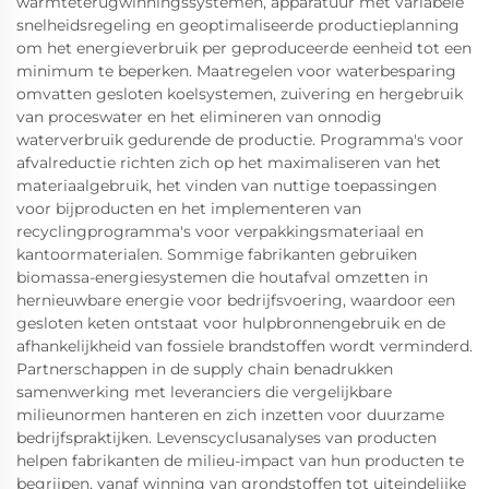
warmteterugwinningssystemen, apparatuur met variabele
snelheidsregeling en geoptimaliseerde productieplanning
om het energieverbruik per geproduceerde eenheid tot een
minimum te beperken. Maatregelen voor waterbesparing
omvatten gesloten koelsystemen, zuivering en hergebruik
van proceswater en het elimineren van onnodig
waterverbruik gedurende de productie. Programma's voor
afvalreductie richten zich op het maximaliseren van het
materiaalgebruik, het vinden van nuttige toepassingen
voor bijproducten en het implementeren van
recyclingprogramma's voor verpakkingsmateriaal en
kantoormaterialen. Sommige fabrikanten gebruiken
biomassa-energiesystemen die houtafval omzetten in
hernieuwbare energie voor bedrijfsvoering, waardoor een
gesloten keten ontstaat voor hulpbronnengebruik en de
afhankelijkheid van fossiele brandstoffen wordt verminderd.
Partnerschappen in de supply chain benadrukken
samenwerking met leveranciers die vergelijkbare
milieunormen hanteren en zich inzetten voor duurzame
bedrijfspraktijken. Levenscyclusanalyses van producten
helpen fabrikanten de milieu-impact van hun producten te
begrijpen, vanaf winning van grondstoffen tot uiteindelijke