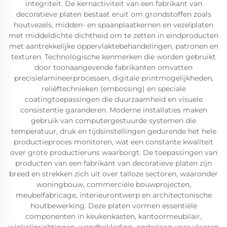
integriteit. De kernactiviteit van een fabrikant van
decoratieve platen bestaat eruit om grondstoffen zoals
houtvezels, midden- en spaanplaatkernen en vezelplaten
met middeldichte dichtheid om te zetten in eindproducten
met aantrekkelijke oppervlaktebehandelingen, patronen en
texturen. Technologische kenmerken die worden gebruikt
door toonaangevende fabrikanten omvatten
precisielamineerprocessen, digitale printmogelijkheden,
reliëftechnieken (embossing) en speciale
coatingtoepassingen die duurzaamheid en visuele
consistentie garanderen. Moderne installaties maken
gebruik van computergestuurde systemen die
temperatuur, druk en tijdsinstellingen gedurende het hele
productieproces monitoren, wat een constante kwaliteit
over grote productieruns waarborgt. De toepassingen van
producten van een fabrikant van decoratieve platen zijn
breed en strekken zich uit over talloze sectoren, waaronder
woningbouw, commerciële bouwprojecten,
meubelfabricage, interieurontwerp en architectonische
houtbewerking. Deze platen vormen essentiële
componenten in keukenkasten, kantoormeubilair,