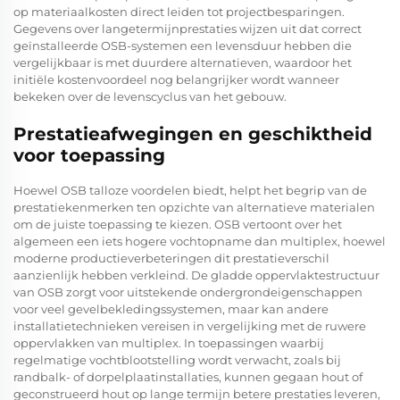
op materiaalkosten direct leiden tot projectbesparingen.
Gegevens over langetermijnprestaties wijzen uit dat correct
geïnstalleerde OSB-systemen een levensduur hebben die
vergelijkbaar is met duurdere alternatieven, waardoor het
initiële kostenvoordeel nog belangrijker wordt wanneer
bekeken over de levenscyclus van het gebouw.
Prestatieafwegingen en geschiktheid
voor toepassing
Hoewel OSB talloze voordelen biedt, helpt het begrip van de
prestatiekenmerken ten opzichte van alternatieve materialen
om de juiste toepassing te kiezen. OSB vertoont over het
algemeen een iets hogere vochtopname dan multiplex, hoewel
moderne productieverbeteringen dit prestatieverschil
aanzienlijk hebben verkleind. De gladde oppervlaktestructuur
van OSB zorgt voor uitstekende ondergrondeigenschappen
voor veel gevelbekledingssystemen, maar kan andere
installatietechnieken vereisen in vergelijking met de ruwere
oppervlakken van multiplex. In toepassingen waarbij
regelmatige vochtblootstelling wordt verwacht, zoals bij
randbalk- of dorpelplaatinstallaties, kunnen gegaan hout of
geconstrueerd hout op lange termijn betere prestaties leveren,