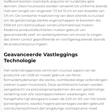
loofboomsoorten zoals berk, populier en zuidelijke gele
dennen. Deze houtvezels worden verwerkt tot uniforme strands
met een lengte van ongeveer 7,5 tot 15 cm en een breedte van
1,9 cm. De constante maatvoering van deze strands is cruciaal
om de gelijkmatige sterkte-eigenschappen te bereiken die
OSB tot zo'n betrouwbaar constructiemateriaal maken.
Moderne productiefaciliteiten maken gebruik van
geavanceerde zeef- en sorteersystemen om ervoor te zorgen
dat alleen correct geprofileerde en vochtgereguleerde strands
de productiecyclus ingaan.
Geavanceerde Vastleggings
Technologie
Het verbindingsproces vormt een cruciaal aspect van de
productie van OSB en maakt gebruik van fenol-
formaldehydeharsen die sterke, vochtbestendige verbindingen
creëren tussen houtvezels. Deze synthetische harsen worden
aangebracht via precisiesproeisystemen die een gelijkmatige
verdeling over alle vezeloppervlakken waarborgen. Het
harsgehalte ligt doorgaans tussen de 2,5% en 6% van het totale
paneelgewicht, waarbij hogere percentages worden gebruikt
voor buitensortiment dat langdurige vochtopname moet