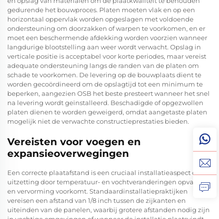
en opslag van materialen om de plaatkwaliteit te behouden
gedurende het bouwproces. Platen moeten vlak en op een
horizontaal oppervlak worden opgeslagen met voldoende
ondersteuning om doorzakken of warpen te voorkomen, en er
moet een beschermende afdekking worden voorzien wanneer
langdurige blootstelling aan weer wordt verwacht. Opslag in
verticale positie is acceptabel voor korte periodes, maar vereist
adequate ondersteuning langs de randen van de platen om
schade te voorkomen. De levering op de bouwplaats dient te
worden gecoördineerd om de opslagtijd tot een minimum te
beperken, aangezien OSB het beste presteert wanneer het snel
na levering wordt geïnstalleerd. Beschadigde of opgezwollen
platen dienen te worden geweigerd, omdat aangetaste platen
mogelijk niet de verwachte constructieprestaties bieden.
Vereisten voor voegen en
expansieoverwegingen
Een correcte plaatafstand is een cruciaal installatieaspect dat
uitzetting door temperatuur- en vochtveranderingen opvangt
en vervorming voorkomt. Standaardinstallatiepraktijken
vereisen een afstand van 1/8 inch tussen de zijkanten en
uiteinden van de panelen, waarbij grotere afstanden nodig zijn
in vochtige omgevingen of wanneer de installatie plaatsvindt