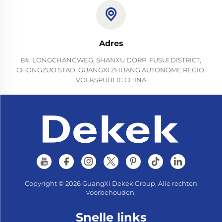
Adres
8#, LONGCHANGWEG, SHANXU DORP, FUSUI DISTRICT,
CHONGZUO STAD, GUANGXI ZHUANG AUTONOME REGIO,
VOLKSPUBLIC CHINA
Copyright © 2026 GuangXi Dekek Group. Alle rechten
voorbehouden.
Snelle links