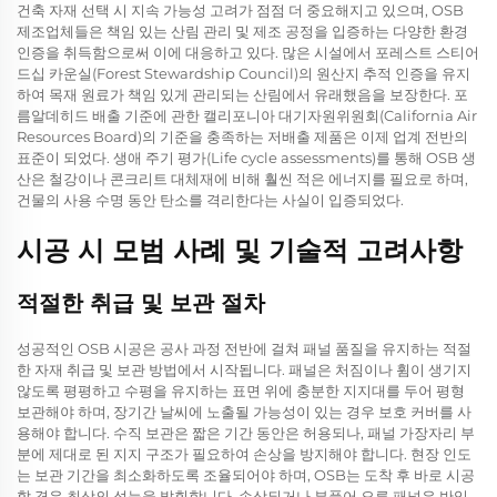
건축 자재 선택 시 지속 가능성 고려가 점점 더 중요해지고 있으며, OSB
제조업체들은 책임 있는 산림 관리 및 제조 공정을 입증하는 다양한 환경
인증을 취득함으로써 이에 대응하고 있다. 많은 시설에서 포레스트 스티어
드십 카운실(Forest Stewardship Council)의 원산지 추적 인증을 유지
하여 목재 원료가 책임 있게 관리되는 산림에서 유래했음을 보장한다. 포
름알데히드 배출 기준에 관한 캘리포니아 대기자원위원회(California Air
Resources Board)의 기준을 충족하는 저배출 제품은 이제 업계 전반의
표준이 되었다. 생애 주기 평가(Life cycle assessments)를 통해 OSB 생
산은 철강이나 콘크리트 대체재에 비해 훨씬 적은 에너지를 필요로 하며,
건물의 사용 수명 동안 탄소를 격리한다는 사실이 입증되었다.
시공 시 모범 사례 및 기술적 고려사항
적절한 취급 및 보관 절차
성공적인 OSB 시공은 공사 과정 전반에 걸쳐 패널 품질을 유지하는 적절
한 자재 취급 및 보관 방법에서 시작됩니다. 패널은 처짐이나 휨이 생기지
않도록 평평하고 수평을 유지하는 표면 위에 충분한 지지대를 두어 평형
보관해야 하며, 장기간 날씨에 노출될 가능성이 있는 경우 보호 커버를 사
용해야 합니다. 수직 보관은 짧은 기간 동안은 허용되나, 패널 가장자리 부
분에 제대로 된 지지 구조가 필요하여 손상을 방지해야 합니다. 현장 인도
는 보관 기간을 최소화하도록 조율되어야 하며, OSB는 도착 후 바로 시공
할 경우 최상의 성능을 발휘합니다. 손상되거나 부풀어 오른 패널은 반입