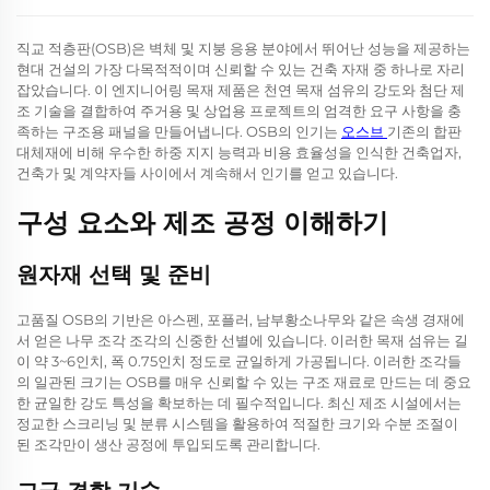
직교 적층판(OSB)은 벽체 및 지붕 응용 분야에서 뛰어난 성능을 제공하는
현대 건설의 가장 다목적적이며 신뢰할 수 있는 건축 자재 중 하나로 자리
잡았습니다. 이 엔지니어링 목재 제품은 천연 목재 섬유의 강도와 첨단 제
조 기술을 결합하여 주거용 및 상업용 프로젝트의 엄격한 요구 사항을 충
족하는 구조용 패널을 만들어냅니다. OSB의 인기는
오스브
기존의 합판
대체재에 비해 우수한 하중 지지 능력과 비용 효율성을 인식한 건축업자,
건축가 및 계약자들 사이에서 계속해서 인기를 얻고 있습니다.
구성 요소와 제조 공정 이해하기
원자재 선택 및 준비
고품질 OSB의 기반은 아스펜, 포플러, 남부황소나무와 같은 속생 경재에
서 얻은 나무 조각 조각의 신중한 선별에 있습니다. 이러한 목재 섬유는 길
이 약 3~6인치, 폭 0.75인치 정도로 균일하게 가공됩니다. 이러한 조각들
의 일관된 크기는 OSB를 매우 신뢰할 수 있는 구조 재료로 만드는 데 중요
한 균일한 강도 특성을 확보하는 데 필수적입니다. 최신 제조 시설에서는
정교한 스크리닝 및 분류 시스템을 활용하여 적절한 크기와 수분 조절이
된 조각만이 생산 공정에 투입되도록 관리합니다.