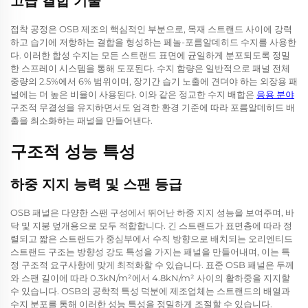
고급 결합 기술
접착 공정은 OSB 제조의 핵심적인 부분으로, 목재 스트랜드 사이에 강력
하고 습기에 저항하는 결합을 형성하는 페놀-포름알데히드 수지를 사용한
다. 이러한 합성 수지는 모든 스트랜드 표면에 균일하게 분포되도록 정밀
한 스프레이 시스템을 통해 도포된다. 수지 함량은 일반적으로 패널 전체
중량의 2.5%에서 6% 범위이며, 장기간 습기 노출에 견뎌야 하는 외장용 패
널에는 더 높은 비율이 사용된다. 이와 같은 정교한 수지 배합은
응용 분야
구조적 무결성을 유지하면서도 엄격한 환경 기준에 따라 포름알데히드 배
출을 최소화하는 패널을 만들어낸다.
구조적 성능 특성
하중 지지 능력 및 스팬 등급
OSB 패널은 다양한 스팬 구성에서 뛰어난 하중 지지 성능을 보여주며, 바
닥 및 지붕 덮개용으로 모두 적합합니다. 긴 스트랜드가 표면층에 따라 정
렬되고 짧은 스트랜드가 중심부에서 수직 방향으로 배치되는 오리엔티드
스트랜드 구조는 방향성 강도 특성을 가지는 패널을 만들어내며, 이는 특
정 구조적 요구사항에 맞게 최적화할 수 있습니다. 표준 OSB 패널은 두께
와 스팬 길이에 따라 0.3kN/m²에서 4.8kN/m² 사이의 활하중을 지지할
수 있습니다. OSB의 공학적 특성 덕분에 제조업체는 스트랜드의 배열과
수지 분포를 통해 이러한 성능 특성을 정밀하게 조절할 수 있습니다.