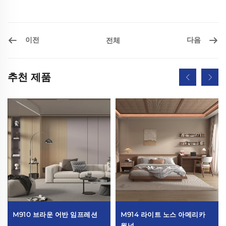
이전
다음
전체
추천 제품
M910 브라운 어반 임프레션
M914 라이트 노스 아메리카
월넛