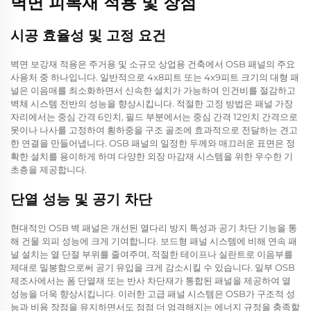
벽면 피복재 적용 및 장점
시공 효율성 및 고정 요건
벽면 보강재 적용은 주거용 및 소규모 상업용 건축에서 OSB 패널의 주요
사용처 중 하나입니다. 일반적으로 4x8피트 또는 4x9피트 크기의 대형 패
널은 이음매를 최소화하면서 신속한 설치가 가능하여 인건비를 절감하고
벽체 시스템 전반의 성능을 향상시킵니다. 적절한 고정 방법은 패널 가장
자리에서는 중심 간격 6인치, 필드 부분에서는 중심 간격 12인치 간격으로
못이나 나사를 고정하여 횡하중을 구조 골조에 효과적으로 전달하는 견고
한 연결을 만들어냅니다. OSB 패널의 일정한 두께와 매끄러운 표면은 정
확한 설치를 용이하게 하며 다양한 외장 마감재 시스템을 위한 우수한 기
초층을 제공합니다.
단열 성능 및 공기 차단
현대적인 OSB 벽 패널은 개선된 열다리 방지 특성과 공기 차단 기능을 통
해 건물 외피 성능에 크게 기여합니다. 보드형 패널 시스템에 비해 연속 패
널 설치는 열 단절 부위를 줄여주며, 적절한 테이프나 실란트로 이음부를
제대로 밀봉함으로써 공기 유입을 크게 감소시킬 수 있습니다. 일부 OSB
제조사에서는 폼 단열재 또는 반사 차단재가 통합된 패널을 제공하여 열
성능을 더욱 향상시킵니다. 이러한 고급 패널 시스템은 OSB가 구조적 성
능과 비용 장점을 유지하면서도 점점 더 엄격해지는 에너지 규정을 충족할