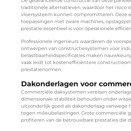
De geavanceerde constructie van deze panelen 
traditionele alternatieven, waardoor het risic
vloersysteem kunnen compromitteren. Deze eig
toepassingen met zware machines, opslagsyste
prestatie essentieel is voor operationele efficiën
Professionele ingenieurs waarderen de voorsp
ontwerpen van constructiesystemen voor indus
belastbaarheidspecificaties maken nauwkeurig
vaak leidt tot kostenefficiëntere constructieo
prestatienormen.
Dakonderlagen voor commerc
Commerciële daksystemen vereisen onderlagen
dimensionale stabiliteit behouden onder wi
uitzonderlijk goed als dakonderlaag vanwege
tegen milieubelastingen. Grote commerciële geb
profiteren van de betrouwbare prestaties die 