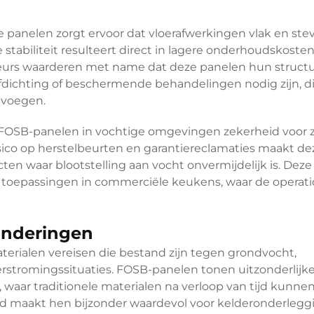
e panelen zorgt ervoor dat vloerafwerkingen vlak en ste
eze stabiliteit resulteert direct in lagere onderhoudskoste
lateurs waarderen met name dat deze panelen hun struct
fdichting of beschermende behandelingen nodig zijn, d
evoegen.
n FOSB-panelen in vochtige omgevingen zekerheid voor 
sico op herstelbeurten en garantiereclamaties maakt de
ten waar blootstelling aan vocht onvermijdelijk is. Deze
n toepassingen in commerciële keukens, waar de operati
underingen
erialen vereisen die bestand zijn tegen grondvocht,
tromingssituaties. FOSB-panelen tonen uitzonderlijk
 waar traditionele materialen na verloop van tijd kunne
d maakt hen bijzonder waardevol voor kelderonderleg