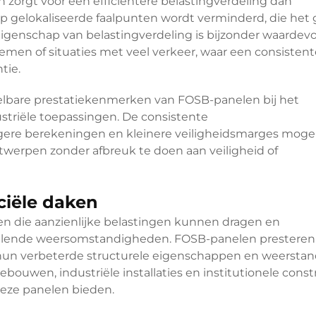
zorgt voor een efficiëntere belastingverdeling dan
o op gelokaliseerde faalpunten wordt verminderd, die het
enschap van belastingverdeling is bijzonder waardevol
men of situaties met veel verkeer, waar een consistent
tie.
elbare prestatiekenmerken van FOSB-panelen bij het
triële toepassingen. De consistente
ere berekeningen en kleinere veiligheidsmarges mogeli
ntwerpen zonder afbreuk te doen aan veiligheid of
iële daken
 die aanzienlijke belastingen kunnen dragen en
sselende weersomstandigheden. FOSB-panelen presteren
 hun verbeterde structurele eigenschappen en weersta
ouwen, industriële installaties en institutionele const
deze panelen bieden.