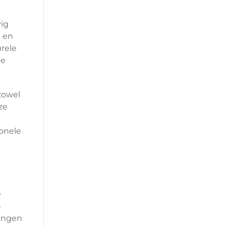
vig
n en
urele
ie
zowel
ze
onele
e
n
gingen