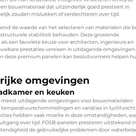
 een bouwmateriaal dat uitzonderlijk goed presteert in
jk zouden mislukken of verslechteren over tijd.
nd de waarde van het selecteren van materialen die 
structurele stabiliteit behouden. Deze groeiende
s een favoriete keuze voor architecten, ingenieurs en
uwbare prestaties vereisen in uitdagende omgevingen. 
van deze premium panelen kan besluitvormers helpen h
trijke omgevingen
badkamer en keuken
 meest uitdagende omgevingen voor bouwmaterialen
, temperatuurschommelingen en variaties in luchtvocht
ructies hebben vaak moeite in deze omstandigheden, wat
eruitgang over tijd. FOSB-panelen presteren uitstekend i
endigheid de gebruikelijke problemen door waterbela