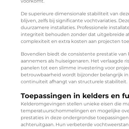
voorkomt.
De superieure dimensionale stabiliteit van dez
blijven, zelfs bij significante vochtvariaties. D
duurzamere installaties. Professionele instal
integriteit behouden zonder dat uitgebreide a
complexiteit en extra kosten aan projecten to
Bovendien biedt de consistente prestatie va
aannemers als huiseigenaren. Het verlaagde ri
panelen tot een slimme investering voor projec
betrouwbaarheid wordt bijzonder belangrijk i
continuïteit afhangt van structurele stabiliteit.
Toepassingen in kelders en f
Kelderomgevingen stellen unieke eisen die mat
temperatuurschommelingen en mogelijke overs
prestaties in deze ondergrondse toepassingen,
achteruitgaan. Hun verbeterde vochtweerstan