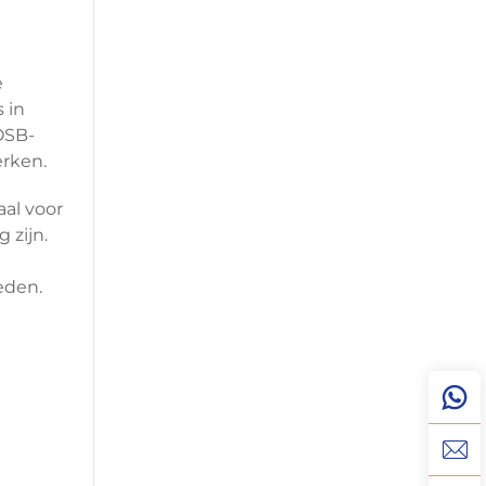
e
 in
OSB-
rken.
aal voor
 zijn.
eden.