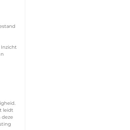
bestand
Inzicht
un
igheid.
 leidt
n deze
sting