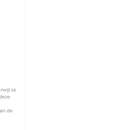
rwijl ze
 deze
van de