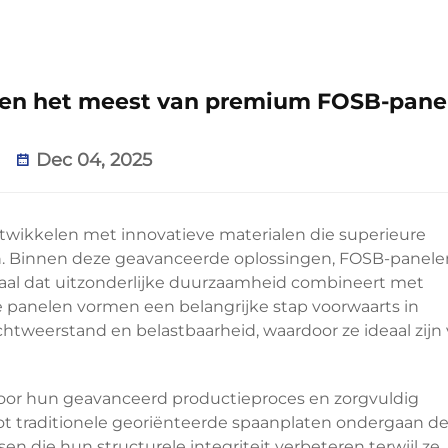
eren het meest van premium FOSB-pane
Dec 04, 2025
ntwikkelen met innovatieve materialen die superieure
en. Binnen deze geavanceerde oplossingen,
FOSB-panel
al dat uitzonderlijke duurzaamheid combineert met
de panelen vormen een belangrijke stap voorwaarts in
htweerstand en belastbaarheid, waardoor ze ideaal zijn
oor hun geavanceerd productieproces en zorgvuldig
tot traditionele georiënteerde spaanplaten ondergaan d
 die hun structurele integriteit verbeteren terwijl ze