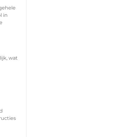
 gehele
 in
e
jk, wat
nd
ructies