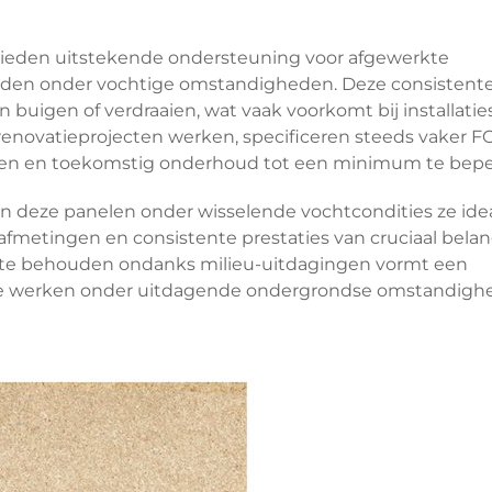
ieden uitstekende ondersteuning voor afgewerkte
houden onder vochtige omstandigheden. Deze consistent
buigen of verdraaien, wat vaak voorkomt bij installaties
renovatieprojecten werken, specificeren steeds vaker F
ren en toekomstig onderhoud tot een minimum te bepe
an deze panelen onder wisselende vochtcondities ze ide
fmetingen en consistente prestaties van cruciaal belang
s te behouden ondanks milieu-uitdagingen vormt een
 die werken onder uitdagende ondergrondse omstandigh