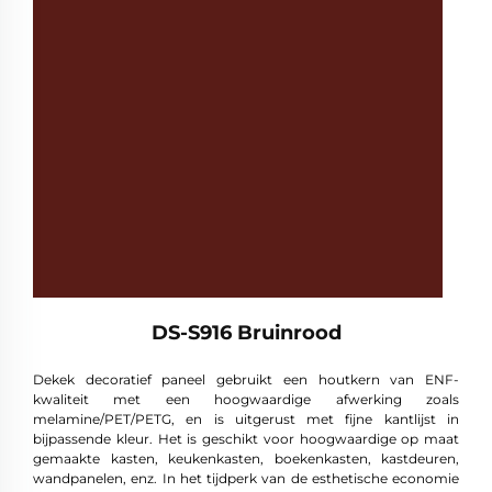
DS-S916 Bruinrood
Dekek decoratief paneel gebruikt een houtkern van ENF-
kwaliteit met een hoogwaardige afwerking zoals
melamine/PET/PETG, en is uitgerust met fijne kantlijst in
bijpassende kleur. Het is geschikt voor hoogwaardige op maat
gemaakte kasten, keukenkasten, boekenkasten, kastdeuren,
wandpanelen, enz. In het tijdperk van de esthetische economie