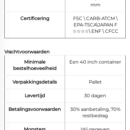
mm
Certificering
FSC \ CARB-ATCM \
EPA-TSCA\JAPAN F
☆
☆
☆
☆
\ ENF \ CFCC
Vrachtvoorwaarden
Minimale
Een 40 inch container
bestelhoeveelheid
Verpakkingsdetails
Pallet
Levertijd
30 dagen
Betalingsvoorwaarden
30% aanbetaling, 70%
restbedrag
Monsters
Vrij gegeven