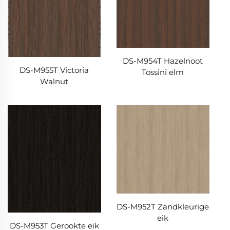
DS-M954T Hazelnoot
DS-M955T Victoria
Tossini elm
Walnut
DS-M952T Zandkleurige
eik
DS-M953T Gerookte eik