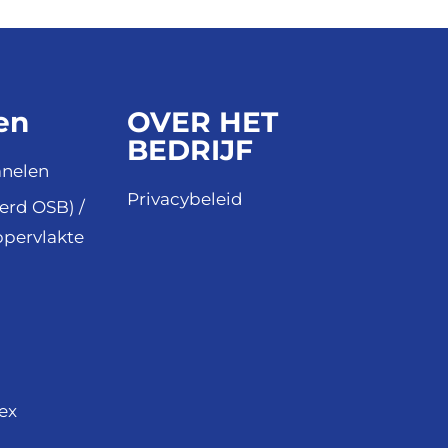
en
OVER HET
BEDRIJF
anelen
Privacybeleid
erd OSB) /
ppervlakte
ex