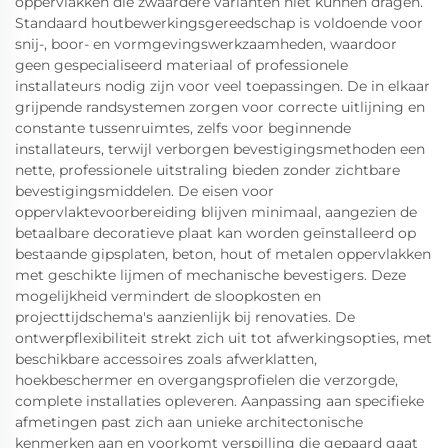
oppervlakken die zwaardere varianten niet kunnen dragen.
Standaard houtbewerkingsgereedschap is voldoende voor
snij-, boor- en vormgevingswerkzaamheden, waardoor
geen gespecialiseerd materiaal of professionele
installateurs nodig zijn voor veel toepassingen. De in elkaar
grijpende randsystemen zorgen voor correcte uitlijning en
constante tussenruimtes, zelfs voor beginnende
installateurs, terwijl verborgen bevestigingsmethoden een
nette, professionele uitstraling bieden zonder zichtbare
bevestigingsmiddelen. De eisen voor
oppervlaktevoorbereiding blijven minimaal, aangezien de
betaalbare decoratieve plaat kan worden geïnstalleerd op
bestaande gipsplaten, beton, hout of metalen oppervlakken
met geschikte lijmen of mechanische bevestigers. Deze
mogelijkheid vermindert de sloopkosten en
projecttijdschema's aanzienlijk bij renovaties. De
ontwerpflexibiliteit strekt zich uit tot afwerkingsopties, met
beschikbare accessoires zoals afwerklatten,
hoekbeschermer en overgangsprofielen die verzorgde,
complete installaties opleveren. Aanpassing aan specifieke
afmetingen past zich aan unieke architectonische
kenmerken aan en voorkomt verspilling die gepaard gaat