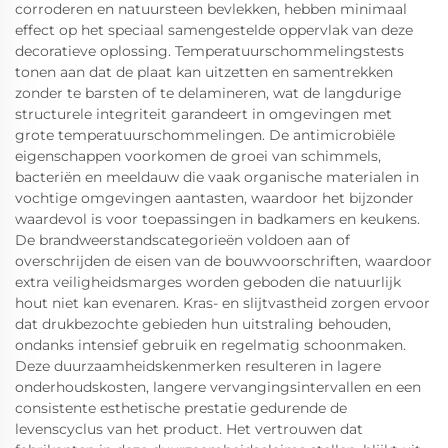
corroderen en natuursteen bevlekken, hebben minimaal
effect op het speciaal samengestelde oppervlak van deze
decoratieve oplossing. Temperatuurschommelingstests
tonen aan dat de plaat kan uitzetten en samentrekken
zonder te barsten of te delamineren, wat de langdurige
structurele integriteit garandeert in omgevingen met
grote temperatuurschommelingen. De antimicrobiële
eigenschappen voorkomen de groei van schimmels,
bacteriën en meeldauw die vaak organische materialen in
vochtige omgevingen aantasten, waardoor het bijzonder
waardevol is voor toepassingen in badkamers en keukens.
De brandweerstandscategorieën voldoen aan of
overschrijden de eisen van de bouwvoorschriften, waardoor
extra veiligheidsmarges worden geboden die natuurlijk
hout niet kan evenaren. Kras- en slijtvastheid zorgen ervoor
dat drukbezochte gebieden hun uitstraling behouden,
ondanks intensief gebruik en regelmatig schoonmaken.
Deze duurzaamheidskenmerken resulteren in lagere
onderhoudskosten, langere vervangingsintervallen en een
consistente esthetische prestatie gedurende de
levenscyclus van het product. Het vertrouwen dat