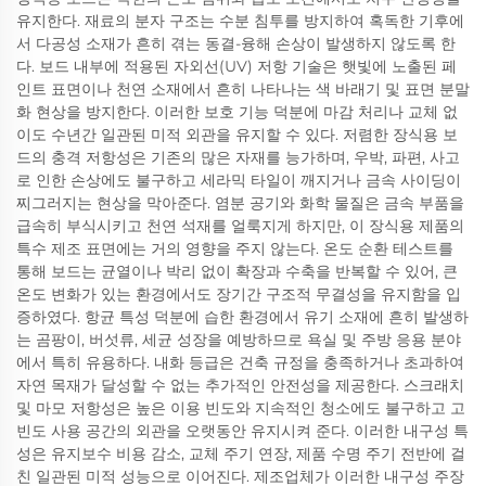
유지한다. 재료의 분자 구조는 수분 침투를 방지하여 혹독한 기후에
서 다공성 소재가 흔히 겪는 동결-융해 손상이 발생하지 않도록 한
다. 보드 내부에 적용된 자외선(UV) 저항 기술은 햇빛에 노출된 페
인트 표면이나 천연 소재에서 흔히 나타나는 색 바래기 및 표면 분말
화 현상을 방지한다. 이러한 보호 기능 덕분에 마감 처리나 교체 없
이도 수년간 일관된 미적 외관을 유지할 수 있다. 저렴한 장식용 보
드의 충격 저항성은 기존의 많은 자재를 능가하며, 우박, 파편, 사고
로 인한 손상에도 불구하고 세라믹 타일이 깨지거나 금속 사이딩이
찌그러지는 현상을 막아준다. 염분 공기와 화학 물질은 금속 부품을
급속히 부식시키고 천연 석재를 얼룩지게 하지만, 이 장식용 제품의
특수 제조 표면에는 거의 영향을 주지 않는다. 온도 순환 테스트를
통해 보드는 균열이나 박리 없이 확장과 수축을 반복할 수 있어, 큰
온도 변화가 있는 환경에서도 장기간 구조적 무결성을 유지함을 입
증하였다. 항균 특성 덕분에 습한 환경에서 유기 소재에 흔히 발생하
는 곰팡이, 버섯류, 세균 성장을 예방하므로 욕실 및 주방 응용 분야
에서 특히 유용하다. 내화 등급은 건축 규정을 충족하거나 초과하여
자연 목재가 달성할 수 없는 추가적인 안전성을 제공한다. 스크래치
및 마모 저항성은 높은 이용 빈도와 지속적인 청소에도 불구하고 고
빈도 사용 공간의 외관을 오랫동안 유지시켜 준다. 이러한 내구성 특
성은 유지보수 비용 감소, 교체 주기 연장, 제품 수명 주기 전반에 걸
친 일관된 미적 성능으로 이어진다. 제조업체가 이러한 내구성 주장