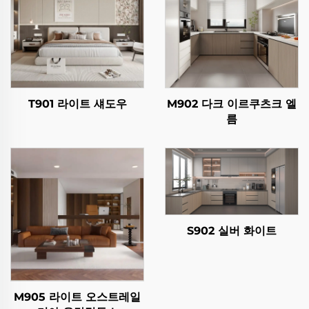
T901 라이트 섀도우
M902 다크 이르쿠츠크 엘
름
S902 실버 화이트
M905 라이트 오스트레일