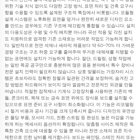
위한 기술 지식 없이도 다양한 고정 방식, 표면 처리 및 건축 요구사
항을 수용할 수 있도록 설계된 구조적 특징에서 비롯됩니다. 모듈형
설계 시스템은 노후화된 표면을 덮거나 완전히 새로운 디자인 요소
를 만드는 경우에도 기존 구조에 매끄럽게 통합될 수 있습니다. 설치
의 다용도성은 수평 및 수직 배치뿐 아니라 곡선 적용 및 각진 설치
도 지원하므로 엄격한 기존 소재로는 어려운 작업도 가능하게 합니
다. 일반적으로 천연 석재나 세라믹 제품보다 약 60~70% 더 가벼운
경량 구조는 구조 하중 요구를 줄여주며 무거운 대체재를 지탱할 수
없는 표면에도 설치가 가능하게 합니다. 절단, 드릴링, 성형 작업에
는 일반 목공 공구만으로 충분하여 많은 응용 분야에서 특수 장비나
전문 설치 인력이 필요하지 않습니다. 상호 맞물리는 가장자리 시스
템은 초보자라도 정확한 정렬과 일관된 간격을 보장하며, 숨겨진 고
정 방법은 하드웨어가 보이지 않아 깔끔하고 전문적인 외관을 만들
어냅니다. 적절한 접착제나 기계식 고정장치를 사용하면 기존의 벽
돌, 콘크리트, 목재 또는 금속 표면 위에도 장식용 보드를 설치할 수
있으므로 표면 준비 요구 사항이 최소화됩니다. 이 기능은 리모델링
시 철거 비용과 공사 기간을 크게 단축시켜 줍니다. 디자인의 유연성
은 몰딩 부품, 모서리 가드, 전환 스트립 등 완성도 높은 마감을 가능
하게 하는 액세서리 옵션까지 확장됩니다. 맞춤형 사이즈 제작은 독
특한 건축 요소에 대응할 수 있을 뿐 아니라 천연 소재의 표준 치수
제한으로 인한 낭비를 제거합니다. 보드는 페인팅, 스테인 처리 또는