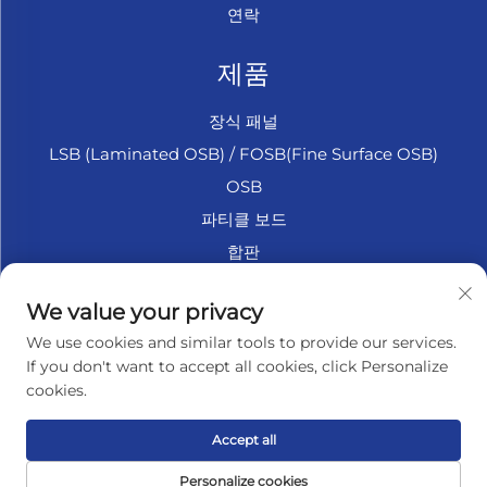
연락
제품
장식 패널
LSB (Laminated OSB) / FOSB(Fine Surface OSB)
OSB
파티클 보드
합판
마린 합판
We value your privacy
섬유판
We use cookies and similar tools to provide our services.
액세서리
If you don't want to accept all cookies, click Personalize
cookies.
회사 소개
Accept all
개인정보 보호정책
Personalize cookies