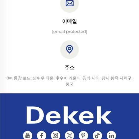
이메일
[email protected]
주소
8#, 롱창 로드, 산쉬우 타운, 후수이 카운티, 칭좌 시티, 광시 좡족 자치구,
중국