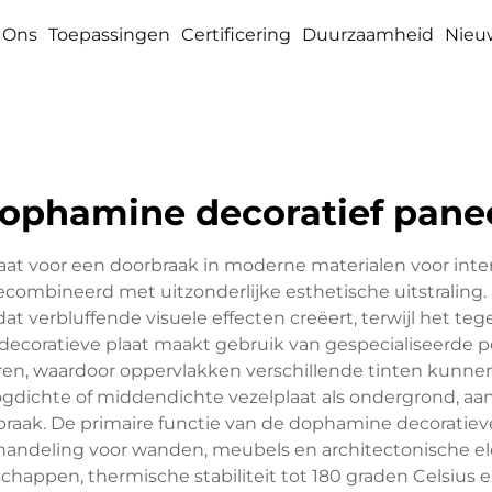
 Ons
Toepassingen
Certificering
Duurzaamheid
Nieu
ophamine decoratief pane
aat voor een doorbraak in moderne materialen voor inte
ombineerd met uitzonderlijke esthetische uitstraling.
t verbluffende visuele effecten creëert, terwijl het te
 decoratieve plaat maakt gebruik van gespecialiseerd
n, waardoor oppervlakken verschillende tinten kunnen 
oogdichte of middendichte vezelplaat als ondergrond,
braak. De primaire functie van de dophamine decoratieve 
handeling voor wanden, meubels en architectonische e
appen, thermische stabiliteit tot 180 graden Celsiu