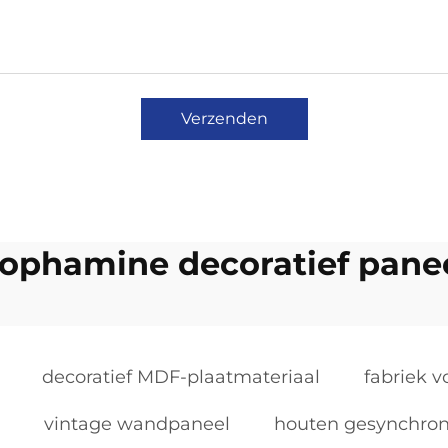
Verzenden
ophamine decoratief pane
decoratief MDF-plaatmateriaal
fabriek v
vintage wandpaneel
houten gesynchron