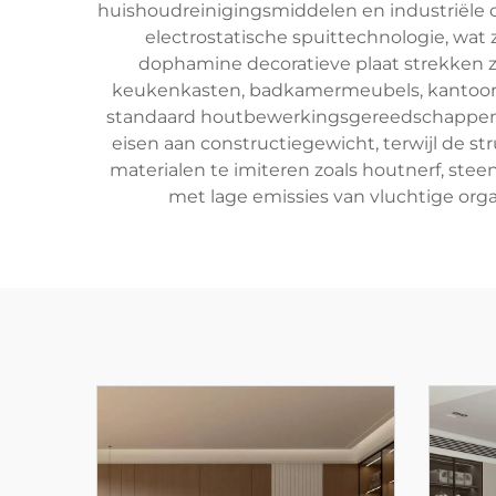
huishoudreinigingsmiddelen en industriële
electrostatische spuittechnologie, wat 
dophamine decoratieve plaat strekken zi
keukenkasten, badkamermeubels, kantoorsc
standaard houtbewerkingsgereedschappen en
eisen aan constructiegewicht, terwijl de s
materialen te imiteren zoals houtnerf, st
met lage emissies van vluchtige or