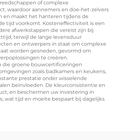
gereedschappen of complexe
ect, waardoor aannemers en doe-het-zelvers
en en maakt het hanteren tijdens de
e tijd voorkomt. Kosteneffectiviteit is een
re afwerkstappen die vereist zijn bij
tijd, terwijl de lange levensduur
ecten en ontwerpers in staat om complexe
op maat worden gesneden, gevormd om
rpoplossingen te creëren.
n die groene bouwcertificeringen
e omgevingen zoals badkamers en keukens,
nstante prestatie onder wisselende
len beïnvloeden. De kleurconsistentie en
uct, en beschermen uw investering in
wat tijd en moeite bespaart bij dagelijks