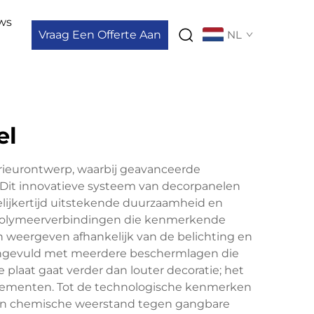
ws
Vraag Een Offerte Aan
NL
el
rieurontwerp, waarbij geavanceerde
 Dit innovatieve systeem van decorpanelen
gelijkertijd uitstekende duurzaamheid en
e polymeerverbindingen die kenmerkende
weergeven afhankelijk van de belichting en
 aangevuld met meerdere beschermlagen die
plaat gaat verder dan louter decoratie; het
lementen. Tot de technologische kenmerken
s en chemische weerstand tegen gangbare