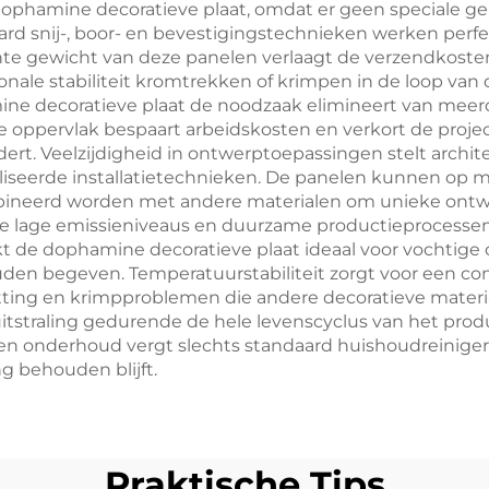
e dophamine decoratieve plaat, omdat er geen speciale 
ard snij-, boor- en bevestigingstechnieken werken perf
ichte gewicht van deze panelen verlaagt de verzendkost
onale stabiliteit kromtrekken of krimpen in de loop van d
ne decoratieve plaat de noodzaak elimineert van meerde
e oppervlak bespaart arbeidskosten en verkort de project
t. Veelzijdigheid in ontwerptoepassingen stelt archit
ialiseerde installatietechnieken. De panelen kunnen 
ineerd worden met andere materialen om unieke ontwe
ere lage emissieniveaus en duurzame productieprocesse
 de dophamine decoratieve plaat ideaal voor vochtig
ouden begeven. Temperatuurstabiliteit zorgt voor een co
ing en krimpproblemen die andere decoratieve materia
itstraling gedurende de hele levenscyclus van het prod
onderhoud vergt slechts standaard huishoudreinigers, 
g behouden blijft.
Praktische Tips