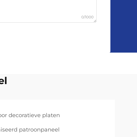
0/1000
el
oor decoratieve platen
iseerd patroonpaneel