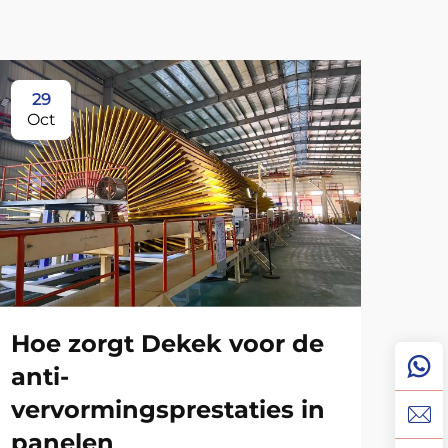
29
1
Oct
No
Hoe zorgt Dekek voor de
anti-
vervormingsprestaties in
panelen
Ho