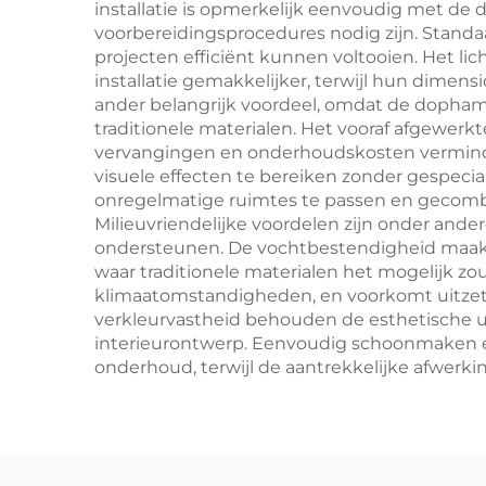
installatie is opmerkelijk eenvoudig met d
voorbereidingsprocedures nodig zijn. Standa
projecten efficiënt kunnen voltooien. Het l
installatie gemakkelijker, terwijl hun dimensi
ander belangrijk voordeel, omdat de dophami
traditionele materialen. Het vooraf afgewerkt
vervangingen en onderhoudskosten verminder
visuele effecten te bereiken zonder gespec
onregelmatige ruimtes te passen en gecomb
Milieuvriendelijke voordelen zijn onder and
ondersteunen. De vochtbestendigheid maakt
waar traditionele materialen het mogelijk z
klimaatomstandigheden, en voorkomt uitzett
verkleurvastheid behouden de esthetische u
interieurontwerp. Eenvoudig schoonmaken en 
onderhoud, terwijl de aantrekkelijke afwerkin