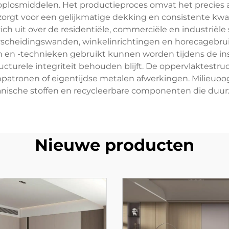
 oplosmiddelen. Het productieproces omvat het precies
zorgt voor een gelijkmatige dekking en consistente kwali
ch uit over de residentiële, commerciële en industriële 
heidingswanden, winkelinrichtingen en horecagebruik.
 -technieken gebruikt kunnen worden tijdens de instal
tructurele integriteit behouden blijft. De oppervlaktest
eenpatronen of eigentijdse metalen afwerkingen. Milie
ganische stoffen en recycleerbare componenten die du
Nieuwe producten