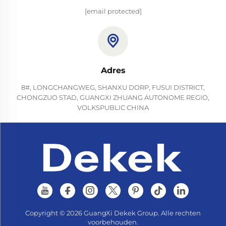
[email protected]
Adres
8#, LONGCHANGWEG, SHANXU DORP, FUSUI DISTRICT,
CHONGZUO STAD, GUANGXI ZHUANG AUTONOME REGIO,
VOLKSPUBLIC CHINA
Copyright © 2026 GuangXi Dekek Group. Alle rechten
voorbehouden.