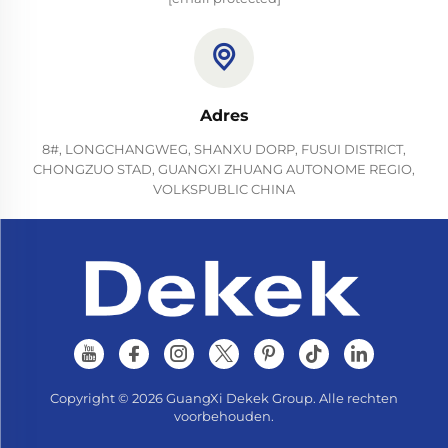
Adres
8#, LONGCHANGWEG, SHANXU DORP, FUSUI DISTRICT,
CHONGZUO STAD, GUANGXI ZHUANG AUTONOME REGIO,
VOLKSPUBLIC CHINA
Copyright © 2026 GuangXi Dekek Group. Alle rechten
voorbehouden.