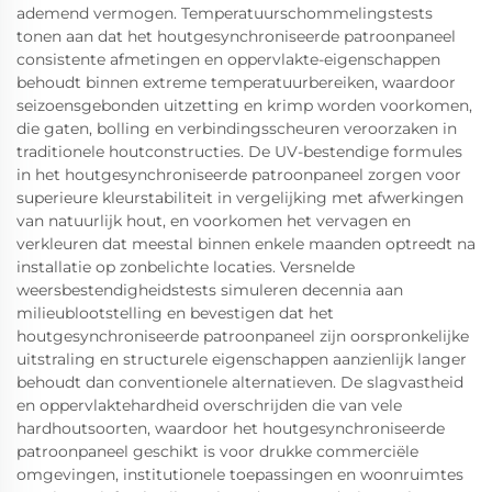
ademend vermogen. Temperatuurschommelingstests
tonen aan dat het houtgesynchroniseerde patroonpaneel
consistente afmetingen en oppervlakte-eigenschappen
behoudt binnen extreme temperatuurbereiken, waardoor
seizoensgebonden uitzetting en krimp worden voorkomen,
die gaten, bolling en verbindingsscheuren veroorzaken in
traditionele houtconstructies. De UV-bestendige formules
in het houtgesynchroniseerde patroonpaneel zorgen voor
superieure kleurstabiliteit in vergelijking met afwerkingen
van natuurlijk hout, en voorkomen het vervagen en
verkleuren dat meestal binnen enkele maanden optreedt na
installatie op zonbelichte locaties. Versnelde
weersbestendigheidstests simuleren decennia aan
milieublootstelling en bevestigen dat het
houtgesynchroniseerde patroonpaneel zijn oorspronkelijke
uitstraling en structurele eigenschappen aanzienlijk langer
behoudt dan conventionele alternatieven. De slagvastheid
en oppervlaktehardheid overschrijden die van vele
hardhoutsoorten, waardoor het houtgesynchroniseerde
patroonpaneel geschikt is voor drukke commerciële
omgevingen, institutionele toepassingen en woonruimtes