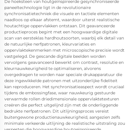
De hoeksteen van houtgeïnspireerde gesynchroniseerde
paneeltechnologie ligt in de revolutionaire
synchronisatietechniek die visuele en tactiele elementen
naadloos op elkaar afstemt, waardoor uiterst realistische
houtachtige oppervlakken ontstaan. Dit geavanceerde
productieproces begint met een hoogwaardige digitale
scan van eersteklas hardhoutsoorten, waarbij elk detail van
de natuurlijke nerfpatronen, kleurvariaties en
oppervlaktekenmerken met microscopische precisie wordt
vastgelegd. De gescande digitale beelden worden
vervolgens geavanceerd bewerkt om contrast, resolutie en
kleurnauwkeurigheid te optimaliseren, alvorens
overgedragen te worden naar speciale drukapparatuur die
deze ingewikkelde patronen met uitzonderlijke fideliteit
kan reproduceren. Het synchronisatieaspect wordt cruciaal
tijdens de embossingfase, waar nauwkeurig gestuurde
verwarmde rollen driedimensionale oppervlaktetexturen
creëren die perfect uitgelijnd zijn met de onderliggende
bedrukte nerfpatronen. Dit uitlijningsproces vereist
buitengewone productienauwkeurigheid, aangezien zelfs
minimale verkeerde uitlijning de realistische uitstraling zou
verpesten die hoogwaardige houtgeïnspireerde