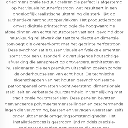
driedimensionale textuur creëren die perfect is afgestemd
op het visuele houtnerfpatroon, wat resulteert in een
ongelooflijk realistische uitstraling die sterk lijkt op
authentieke hardhoutoppervlakken. Het productieproces
omvat digitale printtechnologie die hoogwaardige
afbeeldingen van echte houtsoorten vastlegt, gevolgd door
nauwkeurig reliëfwerk dat tastbare diepte en dimensie
toevoegt die overeenkomt met het geprinte nerfpatroon.
Deze synchronisatie tussen visuele en fysieke elementen
zorgt voor een uitzonderlijk overtuigende houtachtige
afwerking die aanspreekt op ontwerpers, architecten en
huiseigenaren die een premium uitstraling zoeken zonder
de onderhoudseisen van echt hout. De technische
eigenschappen van het houten gesynchroniseerde
patroonpaneel omvatten vochtweerstand, dimensionale
stabiliteit en verbeterde duurzaamheid in vergelijking met
traditionele houtmaterialen. Deze panelen bevatten
geavanceerde polymeersamenstellingen en beschermende
lagen die vervorming, barsten en vervagen weerstaan, zelfs
onder uitdagende omgevingsomstandigheden. Het
installatieproces is gestroomlijnd middels precisie-