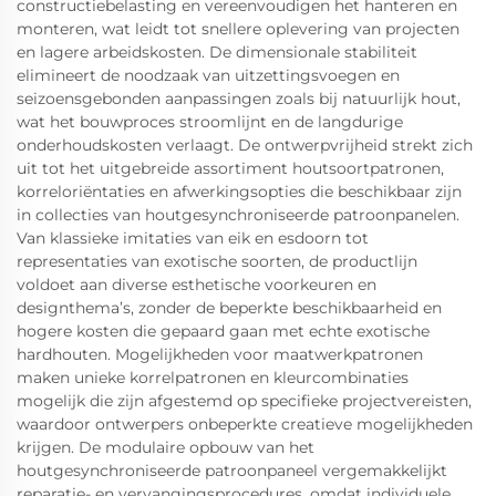
constructiebelasting en vereenvoudigen het hanteren en
monteren, wat leidt tot snellere oplevering van projecten
en lagere arbeidskosten. De dimensionale stabiliteit
elimineert de noodzaak van uitzettingsvoegen en
seizoensgebonden aanpassingen zoals bij natuurlijk hout,
wat het bouwproces stroomlijnt en de langdurige
onderhoudskosten verlaagt. De ontwerpvrijheid strekt zich
uit tot het uitgebreide assortiment houtsoortpatronen,
korreloriëntaties en afwerkingsopties die beschikbaar zijn
in collecties van houtgesynchroniseerde patroonpanelen.
Van klassieke imitaties van eik en esdoorn tot
representaties van exotische soorten, de productlijn
voldoet aan diverse esthetische voorkeuren en
designthema’s, zonder de beperkte beschikbaarheid en
hogere kosten die gepaard gaan met echte exotische
hardhouten. Mogelijkheden voor maatwerkpatronen
maken unieke korrelpatronen en kleurcombinaties
mogelijk die zijn afgestemd op specifieke projectvereisten,
waardoor ontwerpers onbeperkte creatieve mogelijkheden
krijgen. De modulaire opbouw van het
houtgesynchroniseerde patroonpaneel vergemakkelijkt
reparatie- en vervangingsprocedures, omdat individuele