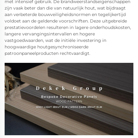
met intensief gebruik. De brandweerstandseigenschappen
zijn vaak beter dan die van natuurlijk hout, wat bijdraagt
aan verbeterde bouwveiligheidsnormen en tegelijkertijd
voldoet aan de geldende voorschriften. Deze uitgebreide
prestatievoordelen resulteren in lagere onderhoudskosten,
langere vervangingsintervallen en hogere
vastgoedwaarden, wat de initiële investering in
hoogwaardige houtgesynchroniseerde
patroonpaneelproducten rechtvaardigt.