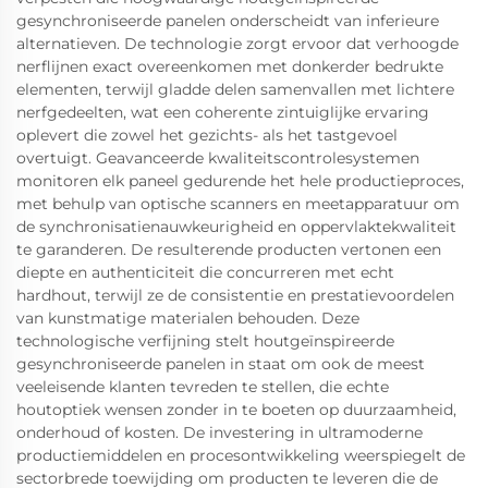
gesynchroniseerde panelen onderscheidt van inferieure
alternatieven. De technologie zorgt ervoor dat verhoogde
nerflijnen exact overeenkomen met donkerder bedrukte
elementen, terwijl gladde delen samenvallen met lichtere
nerfgedeelten, wat een coherente zintuiglijke ervaring
oplevert die zowel het gezichts- als het tastgevoel
overtuigt. Geavanceerde kwaliteitscontrolesystemen
monitoren elk paneel gedurende het hele productieproces,
met behulp van optische scanners en meetapparatuur om
de synchronisatienauwkeurigheid en oppervlaktekwaliteit
te garanderen. De resulterende producten vertonen een
diepte en authenticiteit die concurreren met echt
hardhout, terwijl ze de consistentie en prestatievoordelen
van kunstmatige materialen behouden. Deze
technologische verfijning stelt houtgeïnspireerde
gesynchroniseerde panelen in staat om ook de meest
veeleisende klanten tevreden te stellen, die echte
houtoptiek wensen zonder in te boeten op duurzaamheid,
onderhoud of kosten. De investering in ultramoderne
productiemiddelen en procesontwikkeling weerspiegelt de
sectorbrede toewijding om producten te leveren die de