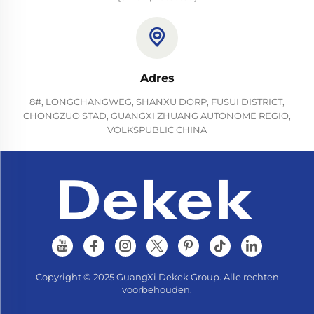
Adres
8#, LONGCHANGWEG, SHANXU DORP, FUSUI DISTRICT,
CHONGZUO STAD, GUANGXI ZHUANG AUTONOME REGIO,
VOLKSPUBLIC CHINA
Copyright © 2025 GuangXi Dekek Group. Alle rechten
voorbehouden.