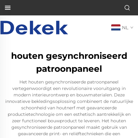
NL
houten gesynchroniseerd
patroonpaneel
Het houten gesynchroniseerde patroonpaneel
vertegenwoordigt een revolutionaire vooruitgang in
modern interieurontwerp en bouwmaterialen. Deze
innovatieve bekledingsoplossing combineert de natuurlijke
schoonheid van houtnerf met geavanceerde
productietechnologie om een esthetisch aantrekkelijk en
zeer functioneel bouwproduct te leveren. Het houten
gesynchroniseerde patroonpaneel maakt gebruik van
geavanceerde print- en reliëftechnieken die een