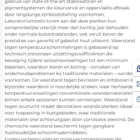
gebruik van state-of-the-art stabilisatoren en
pigmentsystemen die kleurverval en oppervlakte-afbraak
door langdurige zonblootstelling voorkomen.
Laboratoriumtests tonen aan dat deze planken hun
oorspronkelijke uiterlijk meer dan twintig jaar behouden
onder normale buitentoestanden, wat veruit boven de
prestaties van geverfd of gebeitst hout uitkomt. Weerstand
tegen temperatuurschommelingen is gebaseerd op
technisch ontworpen uitzettingscoëfficiënten die
beweging tijdens seizoenswisselingen tot een minimum
beperken, waardoor kieren en bolling – oorzaken van
onderhoudsproblemen bij traditionele materialen – worden
voorkomen. De weerstand tegen bevriezen en ontdooien is
bijzonder waardevol in noordelijke streken, waar herhaalde
temperatuurwisselingen conventionele verandamaterialen
binnen enkele seizoenen kunnen vernietigen. Weerstand
tegen zoutlucht maakt decoratieve veranda planken ideaal
voor toepassing in kustgebieden, waar traditionele
materialen snel achteruitgaan door corrosieve zeewind. De
chemische weerstand beschermt tegen gangbare
huishoudelijke schoonmaakmiddelen,
tuinbouwchemicaliën en milieuverontreinigingen die