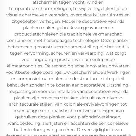
afschermen tegen vocht, wind en
temperatuurschommelingen, terwijl ze tegelijkertijd de
visuele charme van veranda’s, overdekte buitenruimtes en
zitgedeelten verhogen. Moderne decoratieve veranda
planken maken gebruik van geavanceerde
productietechnieken die traditionele vakmanschap
combineren met hedendaagse technologie. Deze planken
hebben een geconstrueerde samenstelling die bestand is
tegen vervorming, scheuren en vervaarding, wat zorgt
voor langdurige prestaties in uiteenlopende
klimaatcondities. De technologische innovaties omvatten
vochtbestendige coatings, UV-beschermende afwerkingen
en composietmaterialen die de structurele integriteit
behouden zonder in te boeten aan decoratieve uitstraling.
Toepassingen voor de installatie van decoratieve veranda
planken zijn breed en strekken zich uit over diverse
architecturale stijlen, van koloniale-revivalwoningen tot
hedendaagse minimalistische ontwerpen. Eigenaren
gebruiken deze planken voor plafondafwerkingen,
wandbekleding, sierlijsten en accenten die een cohesieve
buitenleefomgeving creëren. De veelzijdigheid van