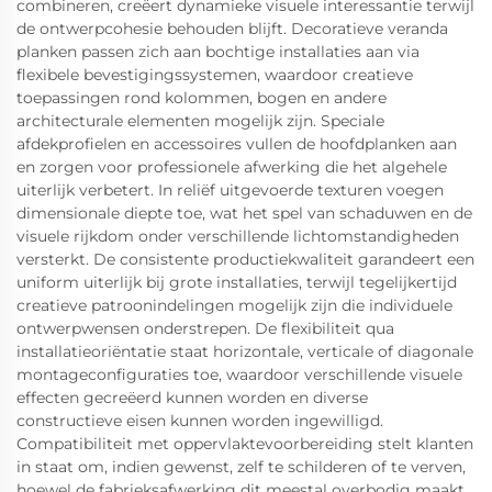
combineren, creëert dynamieke visuele interessantie terwijl
de ontwerpcohesie behouden blijft. Decoratieve veranda
planken passen zich aan bochtige installaties aan via
flexibele bevestigingssystemen, waardoor creatieve
toepassingen rond kolommen, bogen en andere
architecturale elementen mogelijk zijn. Speciale
afdekprofielen en accessoires vullen de hoofdplanken aan
en zorgen voor professionele afwerking die het algehele
uiterlijk verbetert. In reliëf uitgevoerde texturen voegen
dimensionale diepte toe, wat het spel van schaduwen en de
visuele rijkdom onder verschillende lichtomstandigheden
versterkt. De consistente productiekwaliteit garandeert een
uniform uiterlijk bij grote installaties, terwijl tegelijkertijd
creatieve patroonindelingen mogelijk zijn die individuele
ontwerpwensen onderstrepen. De flexibiliteit qua
installatieoriëntatie staat horizontale, verticale of diagonale
montageconfiguraties toe, waardoor verschillende visuele
effecten gecreëerd kunnen worden en diverse
constructieve eisen kunnen worden ingewilligd.
Compatibiliteit met oppervlaktevoorbereiding stelt klanten
in staat om, indien gewenst, zelf te schilderen of te verven,
hoewel de fabrieksafwerking dit meestal overbodig maakt.