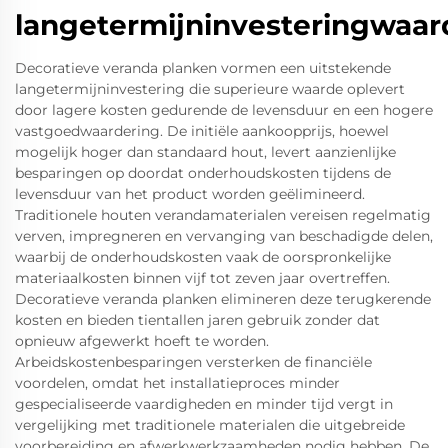
langetermijninvesteringwaar
Decoratieve veranda planken vormen een uitstekende
langetermijninvestering die superieure waarde oplevert
door lagere kosten gedurende de levensduur en een hogere
vastgoedwaardering. De initiële aankoopprijs, hoewel
mogelijk hoger dan standaard hout, levert aanzienlijke
besparingen op doordat onderhoudskosten tijdens de
levensduur van het product worden geëlimineerd.
Traditionele houten verandamaterialen vereisen regelmatig
verven, impregneren en vervanging van beschadigde delen,
waarbij de onderhoudskosten vaak de oorspronkelijke
materiaalkosten binnen vijf tot zeven jaar overtreffen.
Decoratieve veranda planken elimineren deze terugkerende
kosten en bieden tientallen jaren gebruik zonder dat
opnieuw afgewerkt hoeft te worden.
Arbeidskostenbesparingen versterken de financiële
voordelen, omdat het installatieproces minder
gespecialiseerde vaardigheden en minder tijd vergt in
vergelijking met traditionele materialen die uitgebreide
voorbereiding en afwerkwerkzaamheden nodig hebben. De