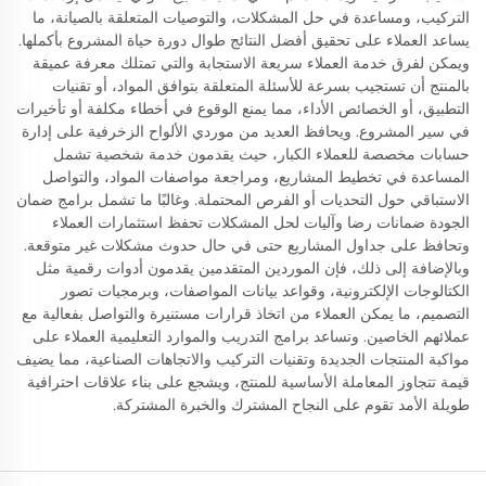
التركيب، ومساعدة في حل المشكلات، والتوصيات المتعلقة بالصيانة، ما
يساعد العملاء على تحقيق أفضل النتائج طوال دورة حياة المشروع بأكملها.
ويمكن لفرق خدمة العملاء سريعة الاستجابة والتي تمتلك معرفة عميقة
بالمنتج أن تستجيب بسرعة للأسئلة المتعلقة بتوافق المواد، أو تقنيات
التطبيق، أو الخصائص الأداء، مما يمنع الوقوع في أخطاء مكلفة أو تأخيرات
في سير المشروع. ويحافظ العديد من موردي الألواح الزخرفية على إدارة
حسابات مخصصة للعملاء الكبار، حيث يقدمون خدمة شخصية تشمل
المساعدة في تخطيط المشاريع، ومراجعة مواصفات المواد، والتواصل
الاستباقي حول التحديات أو الفرص المحتملة. وغالبًا ما تشمل برامج ضمان
الجودة ضمانات رضا وآليات لحل المشكلات تحفظ استثمارات العملاء
وتحافظ على جداول المشاريع حتى في حال حدوث مشكلات غير متوقعة.
وبالإضافة إلى ذلك، فإن الموردين المتقدمين يقدمون أدوات رقمية مثل
الكتالوجات الإلكترونية، وقواعد بيانات المواصفات، وبرمجيات تصور
التصميم، ما يمكن العملاء من اتخاذ قرارات مستنيرة والتواصل بفعالية مع
عملائهم الخاصين. وتساعد برامج التدريب والموارد التعليمية العملاء على
مواكبة المنتجات الجديدة وتقنيات التركيب والاتجاهات الصناعية، مما يضيف
قيمة تتجاوز المعاملة الأساسية للمنتج، ويشجع على بناء علاقات احترافية
طويلة الأمد تقوم على النجاح المشترك والخبرة المشتركة.