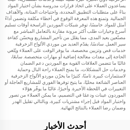
يساعدون العملاء على اتخاذ قرارات مدروسة بشأن اختيار المواد
بناءً على متطلبات التطبيق المحددة، واحتياجات المتانة، والأهداف
الجمالية. وتمنع هذه المعرفة الوقوع في أخطاء مكلفة وتضمن أداءً
أمثل للمواد. خامسًا، توفر شبكات الموردين الراسخة أوقات تسليم
أسرع وخيارات طلب أكثر مرونة مقارنة بالتعامل المباشر مع
مصنّعين بعيد المدى، مما يقلل من تأخير المشاريع ويحسّن كفاءة
سير العمل. سادسًا، يقدّم العديد من موردي الألواح الزخرفية
خدمات قص وتزيين مخصصة، ما يوفر الوقت على العملاء ويُلغي
الحاجة إلى معدات معالجة إضافية أو مهارات متخصصة. سابعًا،
غالبًا ما تتضمن العلاقات القوية مع الموردين دعم الضمان
وخدمات حل المشكلات، ما يمنح العملاء راحة البال وحماية
لاستثمارات كبيرة. ثامنًا، كثيرًا ما يخزّن موردو الألواح الزخرفية
العناصر الشائعة محليًا، ما يتيح توفرها الفوري للمشاريع العاجلة أو
التغييرات في اللحظة الأخيرة. وأخيرًا، غالبًا ما يوفّر هؤلاء
الموردون عينات ودعمًا في التصميم، ما يمكن العملاء من تصور
واختبار المواد قبل إجراء مشتريات كبيرة، وبالتالي تقليل الهدر
وضمان رضا العملاء بالنتائج النهائية.
أحدث الأخبار