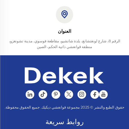
العنوان
الرقم 8، شارع لونغتشانغ، بلدة شانشيو، مقاطعة فوسوي، مدينة تشونغزو،
منطقة قوانغشي ذاتية الحكم، الصين
حقوق الطبع والنشر © 2025 مجموعة قوانغشي ديكيك. جميع الحقوق محفوظة.
روابط سريعة