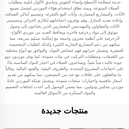
حديثة لمعالجة الأسطح وإنشاء النقوش وتناسق الألوان لتلبية متطلبات
العملاء المتنوعة. ويمتد نطاق استخدام هؤلاء الموردين ليشمل تصنيع
الأثاث، والمشاريع المعمارية، وأثاث البيع بالتجزئة، وتصميم أماكن الضيافة،
وإعادة تجديد المنازل. وهم يوفرون احتياجاتهم لنجّاري الخزائن ومصممي
الأثاث والمقاولين والمهندسين المعماريين الذين يحتاجون إلى وصول
موثوق إلى مواد زخرفية فاخرة. ويحافظ العديد من موردي الألواح
الزخرفية على أنظمة مخزون واسعة مع إمكانية تسليم سريعة، مما
يمكنهم من دعم المشاريع التجارية الكبيرة وكذلك الطلبات المخصصة
الصغيرة. وتشمل خبراتهم فهم خصائص المواد، والتوافق مع أنواع مختلفة
من اللصقات، ومتطلبات التركيب في بيئات متنوعة. كما يوفر موردون ذوو
جودة عالية دعماً تقنياً، ويساعدون العملاء في اختيار المواد المناسبة بناءً
على احتياجات المشروع المحددة، والظروف البيئية، والقيود المالية. وغالباً
ما يحافظون على علاقات مع عدد من المصنعين، مما يمكنهم من تقديم
أسعار تنافسية واختيارات منتجات متنوعة. ويشمل شبكة الموردين عادةً
موردين محليين ودوليين، مما يضمن الوصول إلى أحدث اتجاهات التصميم
والمواد المبتكرة من الأسواق العالمية.
منتجات جديدة