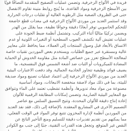
فريدة في الألواح الزخرفية. وتضمن عمليات التصفيح المتقدمة التصاقًا قويًا
بين الأسطح الزخرفية ومواد القاعدة، ما يُنتج روابط متينة تقاوم الانفصال
حتى في الظروف الصعبة مثل الرطوبة العالية أو تقلبات درجات الحرارة.
وقد استثمر العديد من موردي الألواح الزخرفية في معدات قطع خاضعة
للتحكم الحاسوبي توفر أبعادًا دقيقة وحوافًا نظيفة، مما يقلل من الهدر
ويضمن تركيبًا مثاليًا أثناء التركيب. وتشتمل أنظمة ضبط الجودة على
عمليات تفتيش آلية تكتشف العيوب السطحية أو التغيرات اللونية أو عدم
الاتساق بالأبعاد قبل وصول المنتجات إلى العملاء، مما يحافظ على معايير
عالية ومستقرة عبر جميع الطلبات. ويستخدم بعض الموردين تقنيات خاصة
لمعالجة الأسطح تعزز من خصائص المادة مثل مقاومة الخدوش أو الحماية
المضادة للميكروبات أو الثبات ضد أشعة الشمس فوق البنفسجية، ما
يضيف فوائد وظيفية تتجاوز الجاذبية الجمالية. وقد دفعت الاعتبارات البيئية
العديد من موردي الألواح الزخرفية إلى اعتماد عمليات تصنيع ومواد صديقة
للبيئة، بما في ذلك مواد لاصقة منخفضة الانبعاثات، ومواد أساسية
مصنوعة من مواد معاد تدويرها، وأنظمة تشطيب تعتمد على الماء وتتوافق
مع المعايير البيئية الصارمة. وتضمن إمكانات المطابقة الرقمية للألوان
إعادة إنتاج دقيقة للألوان المحددة، وتتيح التنسيق السلس مع عناصر
التصميم الأخرى في المشاريع المعقدة. بالإضافة إلى ذلك، فقد نفذ العديد
من الموردين أنظمة لإدارة المخزون تتتبع توفر المواد في الوقت الفعلي،
مما يمكنهم من تقديم تقديرات دقيقة للتسليم ومنع التأخير الناتج عن
النقص غير المتوقع. وتجعل هذه القدرات التقنية، جنبًا إلى جنب مع الكوادر