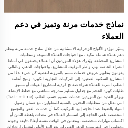
نماذج خدمات مرنة وتميز في دعم
العملاء
يتميّز مورّدو الألواح الزخرفية الاستثنائية من خلال نماذج خدمة مرنة ونظم
دعم عملاء شاملة تتكيف مع احتياجات العملاء المتنوعة ومتطلبات
المشاريع المختلفة. ويُدرك هؤلاء الموردون أن العملاء يختلفون في أنماط
الشراء الخاصة بهم، وأطر التوقيت للمشاريع، واحتياجات الدعم، وبالتالي
يقومون بتطوير عروض خدمات تتسم بالمرونة لتغطية كل شيء بدءًا من
المشاريع السكنية الصغيرة إلى التركيبات التجارية الكبيرة. وتتيح أنظمة
الطلب المرنة للعملاء شراء صفائح فردية لمشاريع العينات أو تنسيق
طلبات كبيرة الحجم مع جداول تسليم متدرجة تتماشى مع خطط الإنشاء.
ويوفر العديد من الموردين خدمات تسليم حسب الطلب (Just-in-time)
التي تقلل من متطلبات التخزين بالنسبة للمقاولين، مع ضمان وصول
المواد بالضبط عند الحاجة إليها للتركيب. كما أن خدمات القص والتجميع
المخصصة تلغي الحاجة إلى استثمار العملاء في معدات باهظة الثمن أو
اكتساب مهارات متخصصة، وتضمن في الوقت نفسه أبعادًا دقيقة وجودة
تشطيب احترافية. ويمتد الدعم الفني لما بعد البيع الأولي ليشمل إرشادات