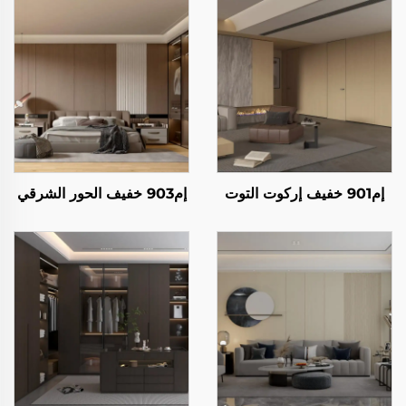
إم901 خفيف إركوت التوت
إم903 خفيف الحور الشرقي