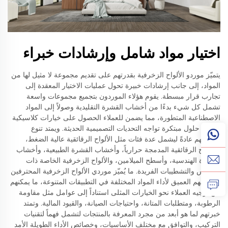
اختيار مواد شامل وإرشادات خبراء
يتميّز موردو الألواح الزخرفية بقدرتهم على تقديم مجموعة لا مثيل لها من
المواد، إلى جانب إرشادات خبيرة تحول عمليات الاختيار المعقدة إلى
تجارب قرار مبسطة. يقوم هؤلاء الموردون بتجميع مجموعات واسعة
تشمل كل شيء بدءًا من أخشاب القشرة التقليدية وصولاً إلى المواد
الاصطناعية المتطورة، مما يضمن للعملاء الحصول على خيارات كلاسيكية
وكذلك حلول مبتكرة تواجه التحديات التصميمية الحديثة. ويمتد تنوع
مخزونهم عادةً ليشمل عدة فئات مثل الألواح الرقائقية عالية الضغط،
والألواح الرقائقية المدمجة حرارياً، وأخشاب القشرة الطبيعية، وأخشاب
القشرة الهندسية، وأسطح الميلامين، والألواح الزخرفية الخاصة ذات
الملمس والتشطيبات الفريدة. ما يُميّز موردي الألواح الزخرفية المحترفين
هو فهمهم العميق لأداء المواد المختلفة في التطبيقات المتنوعة، ما يمكنهم
من توجيه العملاء نحو الخيارات المثلى استناداً إلى عوامل مثل مقاومة
الرطوبة، ومتطلبات المتانة، واحتياجات الصيانة، والقيود المالية. وتمتد
خبرتهم لما هو أبعد من مجرد المعرفة بالمنتجات لتشمل فهماً لتقنيات
التركيب، والتوافق مع مختلف الأساسيات، وخصائص الأداء الطويلة الأمد