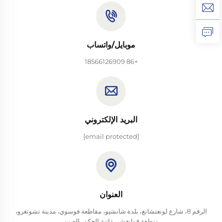
موبايل/واتساب
+86 18566126909
البريد الإلكتروني
[email protected]
العنوان
الرقم 8، شارع لونغتشانغ، بلدة شانشيو، مقاطعة فوسوي، مدينة تشونغزو،
منطقة قوانغشي ذاتية الحكم، الصين