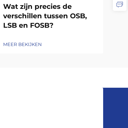
co
Wat zijn precies de
ve
verschillen tussen OSB,
LSB en FOSB?
MEE
MEER BEKIJKEN