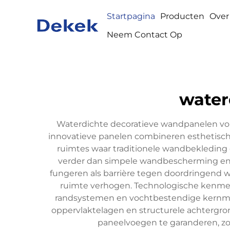
Startpagina
Producten
Over
Neem Contact Op
water
Waterdichte decoratieve wandpanelen vor
innovatieve panelen combineren esthetische
ruimtes waar traditionele wandbekleding
verder dan simpele wandbescherming en o
fungeren als barrière tegen doordringend wa
ruimte verhogen. Technologische kenmer
randsystemen en vochtbestendige kernma
oppervlaktelagen en structurele achtergro
paneelvoegen te garanderen, zo