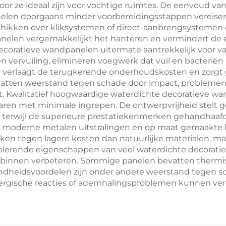
or ze ideaal zijn voor vochtige ruimtes. De eenvoud van i
len doorgaans minder voorbereidingsstappen vereisen d
kken over kliksystemen of direct-aanbrengsystemen die
nelen vergemakkelijkt het hanteren en vermindert de e
oratieve wandpanelen uitermate aantrekkelijk voor vas
 vervuiling, elimineren voegwerk dat vuil en bacteriën 
 verlaagt de terugkerende onderhoudskosten en zorgt ge
vatten weerstand tegen schade door impact, problemen
. Kwalitatief hoogwaardige waterdichte decoratieve w
 jaren met minimale ingrepen. De ontwerpvrijheid stelt g
terwijl de superieure prestatiekenmerken gehandhaafd
n, moderne metalen uitstralingen en op maat gemaakte k
eiken tegen lagere kosten dan natuurlijke materialen, m
isolerende eigenschappen van veel waterdichte decorat
 binnen verbeteren. Sommige panelen bevatten thermis
dheidsvoordelen zijn onder andere weerstand tegen sc
lergische reacties of ademhalingsproblemen kunnen ver