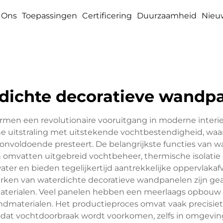
 Ons
Toepassingen
Certificering
Duurzaamheid
Nieu
dichte decoratieve wandp
men een revolutionaire vooruitgang in moderne interi
 uitstraling met uitstekende vochtbestendigheid, waar
 onvoldoende presteert. De belangrijkste functies van 
mvatten uitgebreid vochtbeheer, thermische isolatie 
ter en bieden tegelijkertijd aantrekkelijke oppervlakafw
ken van waterdichte decoratieve wandpanelen zijn ge
terialen. Veel panelen hebben een meerlaags opbouw
ndmaterialen. Het productieproces omvat vaak precisie
dat vochtdoorbraak wordt voorkomen, zelfs in omgevi