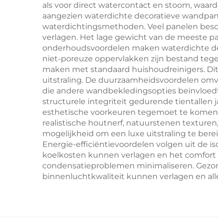
als voor direct watercontact en stoom, waardo
aangezien waterdichte decoratieve wandpane
waterdichtingsmethoden. Veel panelen beschi
verlagen. Het lage gewicht van de meeste pa
onderhoudsvoordelen maken waterdichte dec
niet-poreuze oppervlakken zijn bestand tegen
maken met standaard huishoudreinigers. Dit
uitstraling. De duurzaamheidsvoordelen om
die andere wandbekledingsopties beïnvloedt
structurele integriteit gedurende tientallen
esthetische voorkeuren tegemoet te komen 
realistische houtnerf, natuurstenen texture
mogelijkheid om een luxe uitstraling te ber
Energie-efficiëntievoordelen volgen uit de 
koelkosten kunnen verlagen en het comfort
condensatieproblemen minimaliseren. Gezon
binnenluchtkwaliteit kunnen verlagen en al