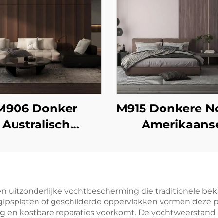
M906 Donker
M915 Donkere N
Australisch
Amerikaans
Eucalyptus
Walnoot
 uitzonderlijke vochtbescherming die traditionele bekl
 gipsplaten of geschilderde oppervlakken vormen deze p
ng en kostbare reparaties voorkomt. De vochtweerstan