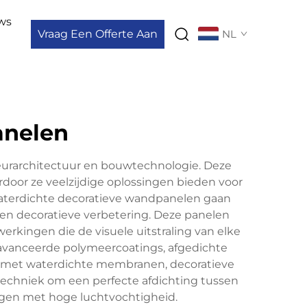
ws
Vraag Een Offerte Aan
NL
anelen
eurarchitectuur en bouwtechnologie. Deze
door ze veelzijdige oplossingen bieden voor
waterdichte decoratieve wandpanelen gaan
en decoratieve verbetering. Deze panelen
erkingen die de visuele uitstraling van elke
avanceerde polymeercoatings, afgedichte
 met waterdichte membranen, decoratieve
techniek om een perfecte afdichting tussen
ngen met hoge luchtvochtigheid.