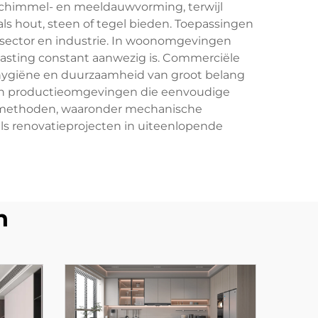
schimmel- en meeldauwvorming, terwijl
ls hout, steen of tegel bieden. Toepassingen
sector en industrie. In woonomgevingen
asting constant aanwezig is. Commerciële
ar hygiëne en duurzaamheid van groot belang
 en productieomgevingen die eenvoudige
atiemethoden, waaronder mechanische
ls renovatieprojecten in uiteenlopende
n