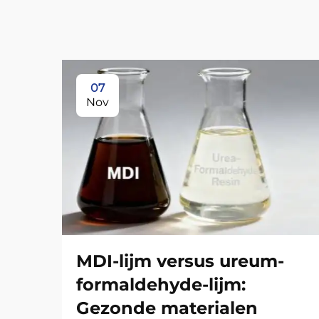
07
Nov
MDI-lijm versus ureum-
formaldehyde-lijm:
Gezonde materialen