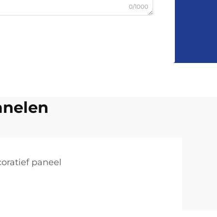
0/1000
anelen
oratief paneel