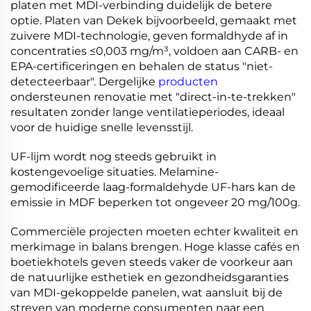
platen met MDI-verbinding duidelijk de betere
optie. Platen van Dekek bijvoorbeeld, gemaakt met
zuivere MDI-technologie, geven formaldhyde af in
concentraties ≤0,003 mg/m³, voldoen aan CARB- en
EPA-certificeringen en behalen de status "niet-
detecteerbaar". Dergelijke
producten
ondersteunen renovatie met "direct-in-te-trekken"
resultaten zonder lange ventilatieperiodes, ideaal
voor de huidige snelle levensstijl.
UF-lijm wordt nog steeds gebruikt in
kostengevoelige situaties. Melamine-
gemodificeerde laag-formaldehyde UF-hars kan de
emissie in MDF beperken tot ongeveer 20 mg/100g.
Commerciële projecten moeten echter kwaliteit en
merkimage in balans brengen. Hoge klasse cafés en
boetiekhotels geven steeds vaker de voorkeur aan
de natuurlijke esthetiek en gezondheidsgaranties
van MDI-gekoppelde panelen, wat aansluit bij de
streven van moderne consumenten naar een