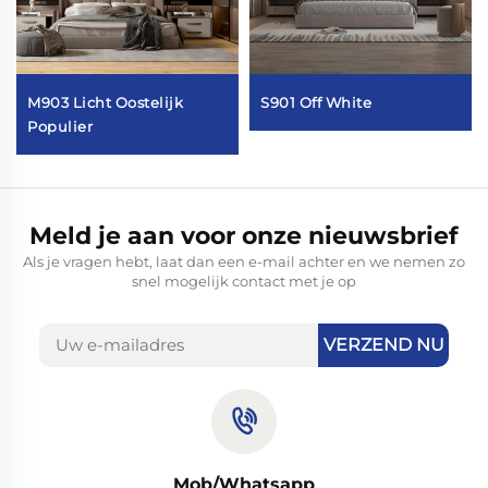
M903 Licht Oostelijk
S901 Off White
Populier
Meld je aan voor onze nieuwsbrief
Als je vragen hebt, laat dan een e-mail achter en we nemen zo
snel mogelijk contact met je op
VERZEND NU
Mob/Whatsapp