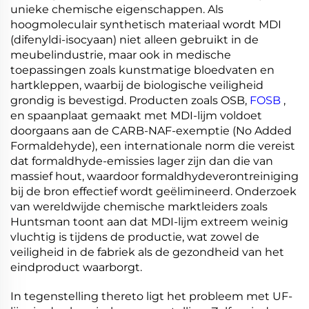
unieke chemische eigenschappen. Als
hoogmoleculair synthetisch materiaal wordt MDI
(difenyldi-isocyaan) niet alleen gebruikt in de
meubelindustrie, maar ook in medische
toepassingen zoals kunstmatige bloedvaten en
hartkleppen, waarbij de biologische veiligheid
grondig is bevestigd. Producten zoals OSB,
FOSB
,
en spaanplaat gemaakt met MDI-lijm voldoet
doorgaans aan de CARB-NAF-exemptie (No Added
Formaldehyde), een internationale norm die vereist
dat formaldhyde-emissies lager zijn dan die van
massief hout, waardoor formaldhydeverontreiniging
bij de bron effectief wordt geëlimineerd. Onderzoek
van wereldwijde chemische marktleiders zoals
Huntsman toont aan dat MDI-lijm extreem weinig
vluchtig is tijdens de productie, wat zowel de
veiligheid in de fabriek als de gezondheid van het
eindproduct waarborgt.
In tegenstelling thereto ligt het probleem met UF-