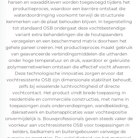
harsen en waxadditieven worden toegevoegd tijdens het
productieproces, waardoor een barrière ontstaat die
waterdoordringing voorkomt terwijl de structurele
kenmerken van de plaat behouden blijven. In tegenstelling
tot standaard OSB ondergaat deze vochtbestendige
variant extra behandelingen die de houtspaanders
verzegelen en een beschermend matrix doorheen het
gehele paneel creëren. Het productieproces maakt gebruik
van geavanceerde verbindingsmiddelen die uitharden
onder hoge temperatuur en druk, waardoor er gekruiste
polymeernetwerken ontstaan die effectief vocht afweren.
Deze technologische innovaties zorgen ervoor dat
vochtresistente OSB zijn dimensionale stabiliteit behoudt,
zelfs bij wisselende luchtvochtigheid of directe
vochtcontact. Het product vindt brede toepassing in
residentiële en commerciële constructies, met name in
toepassingen zoals onderverdiepingen, wandbekleding,
dakraatwerk en buitenapplicaties waar vochtexpositie
onvermijdelijk is. Bouwprofessionals geven steeds vaker de
voorkeur aan vochtresistente OSB voor toepassingen in
kelders, badkamers en buitengebouwen vanwege de