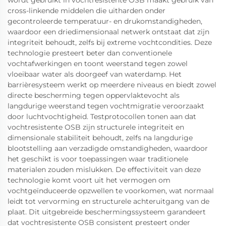
wordt gebruikt in vochtresistente OSB maakt gebruik van
cross-linkende middelen die uitharden onder
gecontroleerde temperatuur- en drukomstandigheden,
waardoor een driedimensionaal netwerk ontstaat dat zijn
integriteit behoudt, zelfs bij extreme vochtcondities. Deze
technologie presteert beter dan conventionele
vochtafwerkingen en toont weerstand tegen zowel
vloeibaar water als doorgeef van waterdamp. Het
barrièresysteem werkt op meerdere niveaus en biedt zowel
directe bescherming tegen oppervlaktevocht als
langdurige weerstand tegen vochtmigratie veroorzaakt
door luchtvochtigheid. Testprotocollen tonen aan dat
vochtresistente OSB zijn structurele integriteit en
dimensionale stabiliteit behoudt, zelfs na langdurige
blootstelling aan verzadigde omstandigheden, waardoor
het geschikt is voor toepassingen waar traditionele
materialen zouden mislukken. De effectiviteit van deze
technologie komt voort uit het vermogen om
vochtgeïnduceerde opzwellen te voorkomen, wat normaal
leidt tot vervorming en structurele achteruitgang van de
plaat. Dit uitgebreide beschermingssysteem garandeert
dat vochtresistente OSB consistent presteert onder