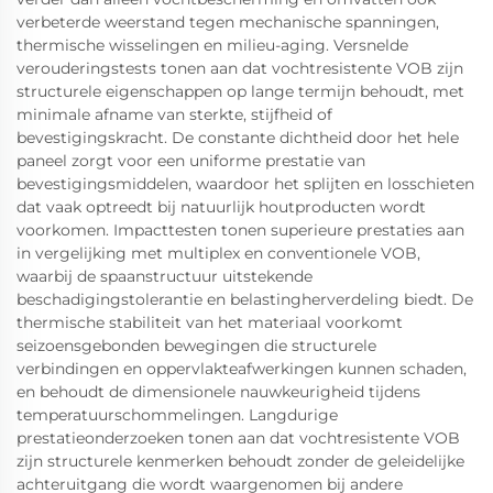
verbeterde weerstand tegen mechanische spanningen,
thermische wisselingen en milieu-aging. Versnelde
verouderingstests tonen aan dat vochtresistente VOB zijn
structurele eigenschappen op lange termijn behoudt, met
minimale afname van sterkte, stijfheid of
bevestigingskracht. De constante dichtheid door het hele
paneel zorgt voor een uniforme prestatie van
bevestigingsmiddelen, waardoor het splijten en losschieten
dat vaak optreedt bij natuurlijk houtproducten wordt
voorkomen. Impacttesten tonen superieure prestaties aan
in vergelijking met multiplex en conventionele VOB,
waarbij de spaanstructuur uitstekende
beschadigingstolerantie en belastingherverdeling biedt. De
thermische stabiliteit van het materiaal voorkomt
seizoensgebonden bewegingen die structurele
verbindingen en oppervlakteafwerkingen kunnen schaden,
en behoudt de dimensionele nauwkeurigheid tijdens
temperatuurschommelingen. Langdurige
prestatieonderzoeken tonen aan dat vochtresistente VOB
zijn structurele kenmerken behoudt zonder de geleidelijke
achteruitgang die wordt waargenomen bij andere