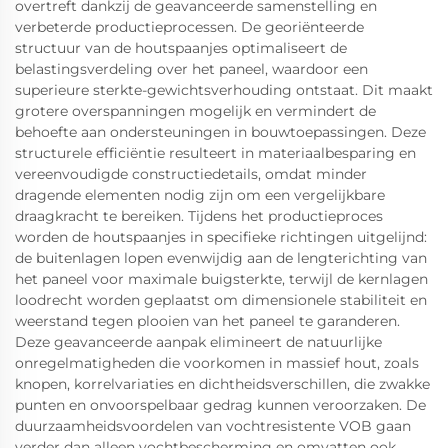
overtreft dankzij de geavanceerde samenstelling en
verbeterde productieprocessen. De georiënteerde
structuur van de houtspaanjes optimaliseert de
belastingsverdeling over het paneel, waardoor een
superieure sterkte-gewichtsverhouding ontstaat. Dit maakt
grotere overspanningen mogelijk en vermindert de
behoefte aan ondersteuningen in bouwtoepassingen. Deze
structurele efficiëntie resulteert in materiaalbesparing en
vereenvoudigde constructiedetails, omdat minder
dragende elementen nodig zijn om een vergelijkbare
draagkracht te bereiken. Tijdens het productieproces
worden de houtspaanjes in specifieke richtingen uitgelijnd:
de buitenlagen lopen evenwijdig aan de lengterichting van
het paneel voor maximale buigsterkte, terwijl de kernlagen
loodrecht worden geplaatst om dimensionele stabiliteit en
weerstand tegen plooien van het paneel te garanderen.
Deze geavanceerde aanpak elimineert de natuurlijke
onregelmatigheden die voorkomen in massief hout, zoals
knopen, korrelvariaties en dichtheidsverschillen, die zwakke
punten en onvoorspelbaar gedrag kunnen veroorzaken. De
duurzaamheidsvoordelen van vochtresistente VOB gaan
verder dan alleen vochtbescherming en omvatten ook