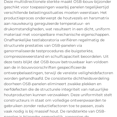
Deze multidirectionele sterkte maakt OSB-bouw bijzonder
geschikt voor toepassingen waarbij panelen tegelijkertijd
verschillende belastingssituaties moeten weerstaan. Het
productieproces onderwerpt de houtvezels en harsmatrix
aan nauwkeurig gereguleerde temperatuur- en
drukomstandigheden, wat resulteert in een dicht, uniform
materiaal met voorspelbare mechanische eigenschappen.
Onafhankelijke testlaboratoria verifiëren regelmatig de
structurele prestaties van OSB-panelen via
genormaliseerde testprocedures die buigsterkte,
compressieweerstand en schuifcapaciteit beoordelen. Uit
deze tests blijkt dat OSB-bouw betrouwbaar kan voldoen
aan de in bouwvoorschriften gespecificeerde
ontwerpbelaastingen, terwijl de vereiste veiligheidsfactoren
worden gehandhaafd. De consistente dichtheidsverdeling
doorheen OSB-panelen elimineert zwakke plekken en
nerfdefecten die de structurele integriteit van natuurlijke
houtproducten kunnen verzwakken. Deze uniformiteit stelt
constructeurs in staat om volledige ontwerpwaarden te
gebruiken zonder reductiefactoren toe te passen, zoals
vaak nodig is bij massief hout. De randsterkte van OSB-
panelen is bijzonder opmerkelijk, aangezien de