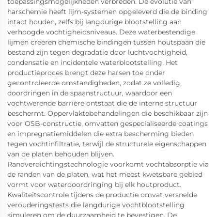
toepassingsmogelijkheden verbreden. De evolutie van
harschemie heeft lijm-systemen opgeleverd die de binding
intact houden, zelfs bij langdurige blootstelling aan
verhoogde vochtigheidsniveaus. Deze waterbestendige
lijmen creëren chemische bindingen tussen houtspaan die
bestand zijn tegen degradatie door luchtvochtigheid,
condensatie en incidentele waterblootstelling. Het
productieproces brengt deze harsen toe onder
gecontroleerde omstandigheden, zodat ze volledig
doordringen in de spaanstructuur, waardoor een
vochtwerende barrière ontstaat die de interne structuur
beschermt. Oppervlaktebehandelingen die beschikbaar zijn
voor OSB-constructie, omvatten gespecialiseerde coatings
en impregnatiemiddelen die extra bescherming bieden
tegen vochtinfiltratie, terwijl de structurele eigenschappen
van de platen behouden blijven.
Randverdichtingstechnologie voorkomt vochtabsorptie via
de randen van de platen, wat het meest kwetsbare gebied
vormt voor waterdoordringing bij elk houtproduct.
Kwaliteitscontrole tijdens de productie omvat versnelde
verouderingstests die langdurige vochtblootstelling
simuleren om de duurzaamheid te bevestigen. De