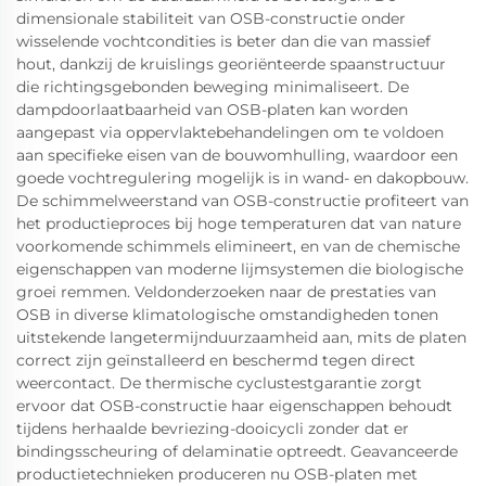
dimensionale stabiliteit van OSB-constructie onder
wisselende vochtcondities is beter dan die van massief
hout, dankzij de kruislings georiënteerde spaanstructuur
die richtingsgebonden beweging minimaliseert. De
dampdoorlaatbaarheid van OSB-platen kan worden
aangepast via oppervlaktebehandelingen om te voldoen
aan specifieke eisen van de bouwomhulling, waardoor een
goede vochtregulering mogelijk is in wand- en dakopbouw.
De schimmelweerstand van OSB-constructie profiteert van
het productieproces bij hoge temperaturen dat van nature
voorkomende schimmels elimineert, en van de chemische
eigenschappen van moderne lijmsystemen die biologische
groei remmen. Veldonderzoeken naar de prestaties van
OSB in diverse klimatologische omstandigheden tonen
uitstekende langetermijnduurzaamheid aan, mits de platen
correct zijn geïnstalleerd en beschermd tegen direct
weercontact. De thermische cyclustestgarantie zorgt
ervoor dat OSB-constructie haar eigenschappen behoudt
tijdens herhaalde bevriezing-dooicycli zonder dat er
bindingsscheuring of delaminatie optreedt. Geavanceerde
productietechnieken produceren nu OSB-platen met