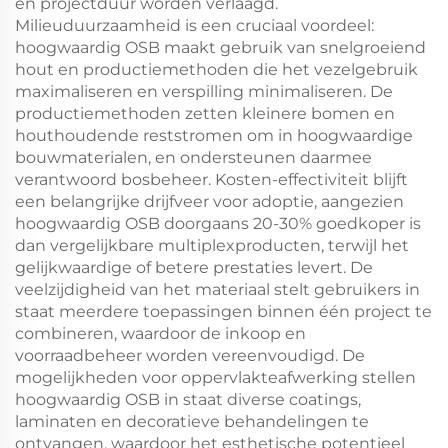
en projectduur worden verlaagd.
Milieuduurzaamheid is een cruciaal voordeel:
hoogwaardig OSB maakt gebruik van snelgroeiend
hout en productiemethoden die het vezelgebruik
maximaliseren en verspilling minimaliseren. De
productiemethoden zetten kleinere bomen en
houthoudende reststromen om in hoogwaardige
bouwmaterialen, en ondersteunen daarmee
verantwoord bosbeheer. Kosten-effectiviteit blijft
een belangrijke drijfveer voor adoptie, aangezien
hoogwaardig OSB doorgaans 20-30% goedkoper is
dan vergelijkbare multiplexproducten, terwijl het
gelijkwaardige of betere prestaties levert. De
veelzijdigheid van het materiaal stelt gebruikers in
staat meerdere toepassingen binnen één project te
combineren, waardoor de inkoop en
voorraadbeheer worden vereenvoudigd. De
mogelijkheden voor oppervlakteafwerking stellen
hoogwaardig OSB in staat diverse coatings,
laminaten en decoratieve behandelingen te
ontvangen, waardoor het esthetische potentieel