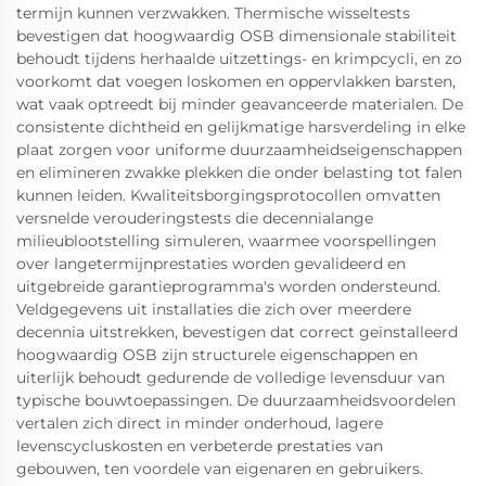
termijn kunnen verzwakken. Thermische wisseltests
bevestigen dat hoogwaardig OSB dimensionale stabiliteit
behoudt tijdens herhaalde uitzettings- en krimpcycli, en zo
voorkomt dat voegen loskomen en oppervlakken barsten,
wat vaak optreedt bij minder geavanceerde materialen. De
consistente dichtheid en gelijkmatige harsverdeling in elke
plaat zorgen voor uniforme duurzaamheidseigenschappen
en elimineren zwakke plekken die onder belasting tot falen
kunnen leiden. Kwaliteitsborgingsprotocollen omvatten
versnelde verouderingstests die decennialange
milieublootstelling simuleren, waarmee voorspellingen
over langetermijnprestaties worden gevalideerd en
uitgebreide garantieprogramma's worden ondersteund.
Veldgegevens uit installaties die zich over meerdere
decennia uitstrekken, bevestigen dat correct geïnstalleerd
hoogwaardig OSB zijn structurele eigenschappen en
uiterlijk behoudt gedurende de volledige levensduur van
typische bouwtoepassingen. De duurzaamheidsvoordelen
vertalen zich direct in minder onderhoud, lagere
levenscycluskosten en verbeterde prestaties van
gebouwen, ten voordele van eigenaren en gebruikers.