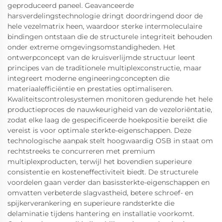
geproduceerd paneel. Geavanceerde
harsverdelingstechnologie dringt doordringend door de
hele vezelmatrix heen, waardoor sterke intermoleculaire
bindingen ontstaan die de structurele integriteit behouden
onder extreme omgevingsomstandigheden. Het
ontwerpconcept van de kruisverlijmde structuur leent
principes van de traditionele multiplexconstructie, maar
integreert moderne engineeringconcepten die
materiaalefficiëntie en prestaties optimaliseren.
Kwaliteitscontrolesystemen monitoren gedurende het hele
productieproces de nauwkeurigheid van de vezeloriëntatie,
zodat elke laag de gespecificeerde hoekpositie bereikt die
vereist is voor optimale sterkte-eigenschappen. Deze
technologische aanpak stelt hoogwaardig OSB in staat om
rechtstreeks te concurreren met premium
multiplexproducten, terwijl het bovendien superieure
consistentie en kosteneffectiviteit biedt. De structurele
voordelen gaan verder dan basissterkte-eigenschappen en
omvatten verbeterde slagvastheid, betere schroef- en
spijkerverankering en superieure randsterkte die
delaminatie tijdens hantering en installatie voorkomt.