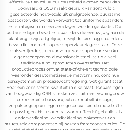
effectiviteit en milieuduurzaamheid worden behouden.
Hoogwaardig OSB maakt gebruik van zorgvuldig
geselecteerde houtvezels uit snelgroeiende, duurzame
bossoorten, die worden verwerkt tot uniforme spaanders
en strategisch in meerdere lagen worden geplaatst. De
buitenste lagen bevatten spaanders die evenwijdig aan de
plaatlengte zijn uitgelijnd, terwijl de kernlaag spaanders
bevat die loodrecht op de oppervlaktelagen staan. Deze
kruisverlijmde structuur zorgt voor superieure sterkte-
eigenschappen en dimensionale stabiliteit die veel
traditionele houtproducten overtreffen. Het
productieproces omvat state-of-the-art technologie,
waaronder geautomatiseerde matvorming, continue
perssystemen en precisievochtregeling, wat garant staat
voor een consistente kwaliteit in elke plaat. Toepassingen
van hoogwaardig OSB strekken zich uit over woningbouw,
commerciële bouwprojecten, meubelfabricage,
verpakkingsoplossingen en gespecialiseerde industriële
toepassingen. Het materiaal wordt effectief gebruikt als
onderverdieping, wandbekleding, dakraatwerk en
structurele componenten bij houten frameconstructies. De