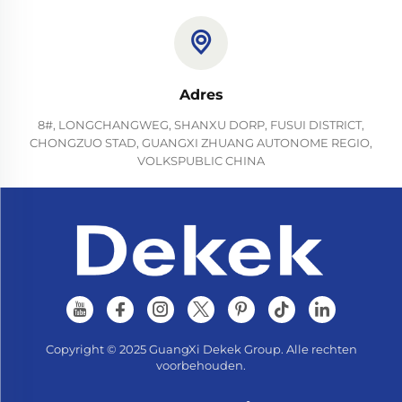
Adres
8#, LONGCHANGWEG, SHANXU DORP, FUSUI DISTRICT,
CHONGZUO STAD, GUANGXI ZHUANG AUTONOME REGIO,
VOLKSPUBLIC CHINA
Copyright © 2025 GuangXi Dekek Group. Alle rechten
voorbehouden.