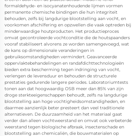
formaldehyde- en isocyanatenhoudende lijmen vormen
permanente chemische bindingen die hun integriteit
behouden, zelfs bij langdurige blootstelling aan vocht, en
voorkomen afschilfering en opzwellen die vaak optreden bij
minderwaardige houtproducten. Het productieproces
omvat gecontroleerde vochtconditie die de houtspaanders
vooraf stabiliseert alvorens ze worden samengevoegd, wat
de kans op dimensionale veranderingen in
gebruiksomstandigheden vermindert. Geavanceerde
oppervlaktebehandelingen en randafdichttechnologieën
bieden extra bescherming tegen indringing van vocht,
verlengen de levensduur en behouden de structurele
prestaties gedurende langere periodes. Laboratoriumtests
tonen aan dat hoogwaardig OSB meer dan 85% van zijn
droge sterkteeigenschappen behoudt, zelfs na langdurige
blootstelling aan hoge vochtigheidsomstandigheden, en
daarmee aanzienlijk beter presteert dan veel traditionele
alternatieven. De duurzaamheid van het materiaal gaat
verder dan alleen vochtweerstand en omvat ook verbeterde
weerstand tegen biologische afbraak, insectenschade en
blootstelling aan chemicaliën, die bouwmaterialen op