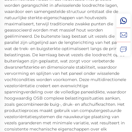
worden gerangschikt in afwisselende loodrechte lagen,
waardoor een samengestelde structuur ontstaat die de
natuurlijke sterkte-eigenschappen van houtvezels
maximaliseert, terwijl traditionele zwakke punten die
geassocieerd worden met massief hout worden
geëlimineerd. De buitenste laag bestaat uit vezels die
parallel zijn uitgelijnd aan de lengterichting van het paneel,
wat de trek- en buigsterkte optimaliseert langs de primaire
belastingsas. De kernlaag bevat vezels die loodrecht op de
buitenlagen zijn geplaatst, wat zorgt voor verbeterde
dwarsnerfsterkte en dimensionale stabiliteit, waardoor
vervorming en splijten van het paneel onder wisselende
vochtcondities worden voorkomen. Deze multidirectionele
vezeloriëntatie creëert een evenwichtige
spanningverdeling over de volledige paneeldikte, waardoor
hoogwaardig OSB complexe belastingssituaties aankan,
zoals gecombineerde buig-, druk- en afschuifkrachten. Het
productieproces maakt gebruik van computergestuurde
vezeloriëntatiesystemen die nauwkeurige plaatsing van
vezels garanderen met minimale variatie, wat resulteert in
consistente mechanische eigenschappen over elk