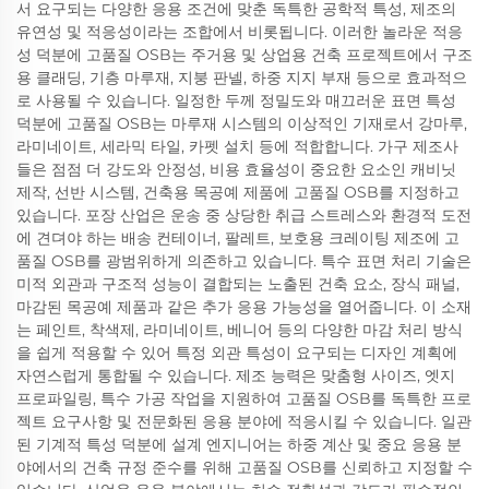
서 요구되는 다양한 응용 조건에 맞춘 독특한 공학적 특성, 제조의
유연성 및 적응성이라는 조합에서 비롯됩니다. 이러한 놀라운 적응
성 덕분에 고품질 OSB는 주거용 및 상업용 건축 프로젝트에서 구조
용 클래딩, 기층 마루재, 지붕 판넬, 하중 지지 부재 등으로 효과적으
로 사용될 수 있습니다. 일정한 두께 정밀도와 매끄러운 표면 특성
덕분에 고품질 OSB는 마루재 시스템의 이상적인 기재로서 강마루,
라미네이트, 세라믹 타일, 카펫 설치 등에 적합합니다. 가구 제조사
들은 점점 더 강도와 안정성, 비용 효율성이 중요한 요소인 캐비닛
제작, 선반 시스템, 건축용 목공예 제품에 고품질 OSB를 지정하고
있습니다. 포장 산업은 운송 중 상당한 취급 스트레스와 환경적 도전
에 견뎌야 하는 배송 컨테이너, 팔레트, 보호용 크레이팅 제조에 고
품질 OSB를 광범위하게 의존하고 있습니다. 특수 표면 처리 기술은
미적 외관과 구조적 성능이 결합되는 노출된 건축 요소, 장식 패널,
마감된 목공예 제품과 같은 추가 응용 가능성을 열어줍니다. 이 소재
는 페인트, 착색제, 라미네이트, 베니어 등의 다양한 마감 처리 방식
을 쉽게 적용할 수 있어 특정 외관 특성이 요구되는 디자인 계획에
자연스럽게 통합될 수 있습니다. 제조 능력은 맞춤형 사이즈, 엣지
프로파일링, 특수 가공 작업을 지원하여 고품질 OSB를 독특한 프로
젝트 요구사항 및 전문화된 응용 분야에 적응시킬 수 있습니다. 일관
된 기계적 특성 덕분에 설계 엔지니어는 하중 계산 및 중요 응용 분
야에서의 건축 규정 준수를 위해 고품질 OSB를 신뢰하고 지정할 수