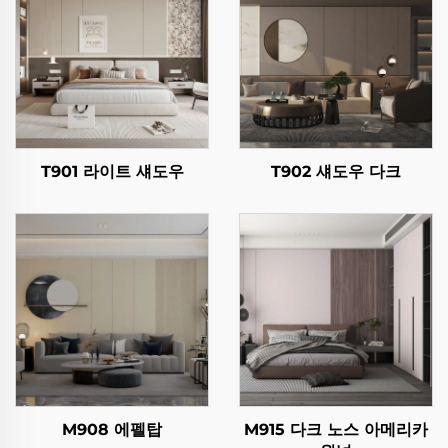
T901 라이트 섀도우
T902 섀도우 다크
M908 에펠탑
M915 다크 노스 아메리카