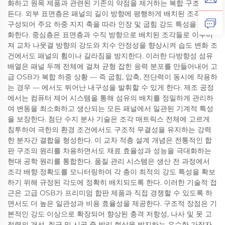
화하고 원목 제품과 관련된 기존의 약점을 제거하는 복합 구조를 만
든다. 외부 표면층은 패널의 길이 방향에 평행하게 배치된 조각들로
구성되어 주요 하중 지지 축을 따라 인장 및 굽힘 강도 특성을 최적
화한다. 중심층은 표면층과 수직 방향으로 배치된 조각들로 이루어
져 교차 나뭇결 방향의 강도와 치수 안정성을 향상시켜 습도 변화 조
건에서도 패널의 휨이나 갈라짐을 방지한다. 이러한 다방향성 섬유
배열은 패널 두께 전체에 걸쳐 균형 잡힌 응력 분포를 만들어내어 고
급 OSB가 복합 하중 상황 — 즉 굽힘, 압축, 전단력이 동시에 작용하
는 경우 — 에서도 뛰어난 내구성을 발휘할 수 있게 한다. 제조 공정
에서는 컴퓨터 제어 시스템을 통해 섬유의 배치를 정밀하게 관리하
여 변동을 최소화하고 생산되는 모든 패널에서 일관된 기계적 특성
을 보장한다. 첨단 수지 분사 기술은 조각 매트릭스 전체에 고르게
침투하여 극한의 환경 조건에서도 구조적 무결성을 유지하는 강력
한 분자간 결합을 형성한다. 이 교차 적층 설계 개념은 전통적인 합
판 구조의 원리를 차용하면서도 재료 효율성과 성능을 극대화하는
현대 공학 원리를 통합한다. 품질 관리 시스템은 생산 전 과정에서
조각 배향 정확도를 모니터링하여 각 층이 최적의 강도 특성을 확보
하기 위해 규정된 각도에 정확히 배치되도록 한다. 이러한 기술적 접
근은 고급 OSB가 프리미엄 합판 제품과 직접 경쟁할 수 있도록 하
면서도 더 높은 일관성과 비용 효율성을 제공한다. 구조적 장점은 기
본적인 강도 이상으로 확장되어 향상된 충격 저항성, 나사 및 못 고
정력의 개선, 취급 및 시공 중 박리 현상을 방지하는 우수한 가장자