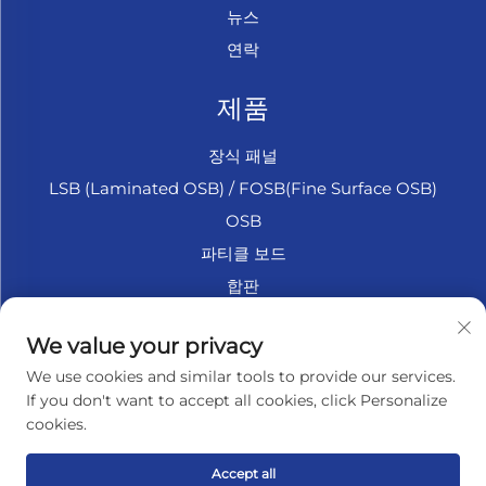
뉴스
연락
제품
장식 패널
LSB (Laminated OSB) / FOSB(Fine Surface OSB)
OSB
파티클 보드
합판
마린 합판
We value your privacy
섬유판
We use cookies and similar tools to provide our services.
액세서리
If you don't want to accept all cookies, click Personalize
cookies.
회사 소개
Accept all