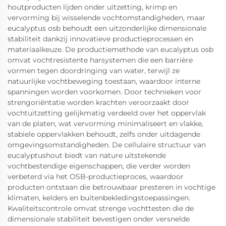
houtproducten lijden onder uitzetting, krimp en
vervorming bij wisselende vochtomstandigheden, maar
eucalyptus osb behoudt een uitzonderlijke dimensionale
stabiliteit dankzij innovatieve productieprocessen en
materiaalkeuze. De productiemethode van eucalyptus osb
omvat vochtresistente harsystemen die een barrière
vormen tegen doordringing van water, terwijl ze
natuurlijke vochtbeweging toestaan, waardoor interne
spanningen worden voorkomen. Door technieken voor
strengoriëntatie worden krachten veroorzaakt door
vochtuitzetting gelijkmatig verdeeld over het oppervlak
van de platen, wat vervorming minimaliseert en vlakke,
stabiele oppervlakken behoudt, zelfs onder uitdagende
omgevingsomstandigheden. De cellulaire structuur van
eucalyptushout biedt van nature uitstekende
vochtbestendige eigenschappen, die verder worden
verbeterd via het OSB-productieproces, waardoor
producten ontstaan die betrouwbaar presteren in vochtige
klimaten, kelders en buitenbekledingstoepassingen.
Kwaliteitscontrole omvat strenge vochttesten die de
dimensionale stabiliteit bevestigen onder versnelde