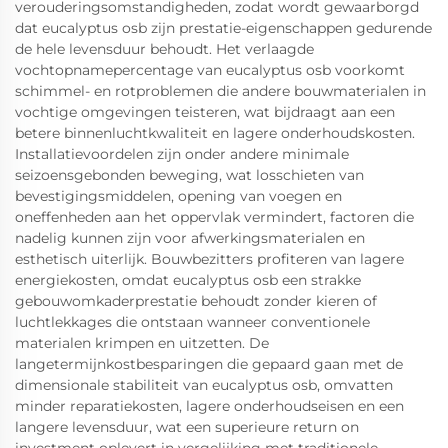
verouderingsomstandigheden, zodat wordt gewaarborgd
dat eucalyptus osb zijn prestatie-eigenschappen gedurende
de hele levensduur behoudt. Het verlaagde
vochtopnamepercentage van eucalyptus osb voorkomt
schimmel- en rotproblemen die andere bouwmaterialen in
vochtige omgevingen teisteren, wat bijdraagt aan een
betere binnenluchtkwaliteit en lagere onderhoudskosten.
Installatievoordelen zijn onder andere minimale
seizoensgebonden beweging, wat losschieten van
bevestigingsmiddelen, opening van voegen en
oneffenheden aan het oppervlak vermindert, factoren die
nadelig kunnen zijn voor afwerkingsmaterialen en
esthetisch uiterlijk. Bouwbezitters profiteren van lagere
energiekosten, omdat eucalyptus osb een strakke
gebouwomkaderprestatie behoudt zonder kieren of
luchtlekkages die ontstaan wanneer conventionele
materialen krimpen en uitzetten. De
langetermijnkostbesparingen die gepaard gaan met de
dimensionale stabiliteit van eucalyptus osb, omvatten
minder reparatiekosten, lagere onderhoudseisen en een
langere levensduur, wat een superieure return on