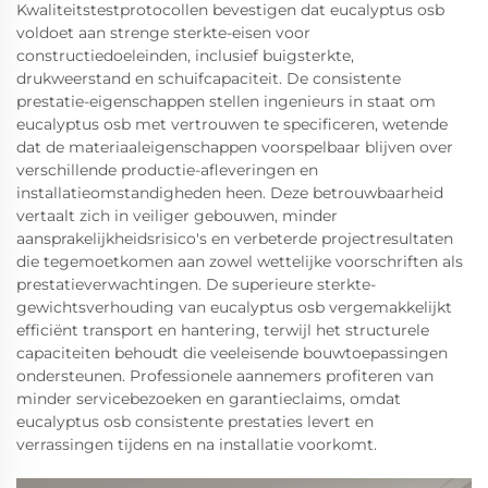
Kwaliteitstestprotocollen bevestigen dat eucalyptus osb
voldoet aan strenge sterkte-eisen voor
constructiedoeleinden, inclusief buigsterkte,
drukweerstand en schuifcapaciteit. De consistente
prestatie-eigenschappen stellen ingenieurs in staat om
eucalyptus osb met vertrouwen te specificeren, wetende
dat de materiaaleigenschappen voorspelbaar blijven over
verschillende productie-afleveringen en
installatieomstandigheden heen. Deze betrouwbaarheid
vertaalt zich in veiliger gebouwen, minder
aansprakelijkheidsrisico's en verbeterde projectresultaten
die tegemoetkomen aan zowel wettelijke voorschriften als
prestatieverwachtingen. De superieure sterkte-
gewichtsverhouding van eucalyptus osb vergemakkelijkt
efficiënt transport en hantering, terwijl het structurele
capaciteiten behoudt die veeleisende bouwtoepassingen
ondersteunen. Professionele aannemers profiteren van
minder servicebezoeken en garantieclaims, omdat
eucalyptus osb consistente prestaties levert en
verrassingen tijdens en na installatie voorkomt.