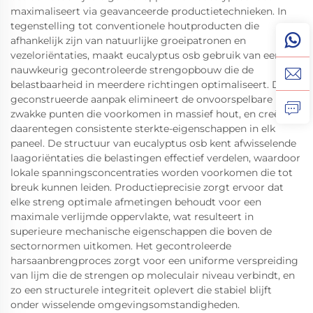
maximaliseert via geavanceerde productietechnieken. In
tegenstelling tot conventionele houtproducten die
afhankelijk zijn van natuurlijke groeipatronen en
vezeloriëntaties, maakt eucalyptus osb gebruik van een
nauwkeurig gecontroleerde strengopbouw die de
belastbaarheid in meerdere richtingen optimaliseert. Deze
geconstrueerde aanpak elimineert de onvoorspelbare
zwakke punten die voorkomen in massief hout, en creëert
daarentegen consistente sterkte-eigenschappen in elk
paneel. De structuur van eucalyptus osb kent afwisselende
laagoriëntaties die belastingen effectief verdelen, waardoor
lokale spanningsconcentraties worden voorkomen die tot
breuk kunnen leiden. Productieprecisie zorgt ervoor dat
elke streng optimale afmetingen behoudt voor een
maximale verlijmde oppervlakte, wat resulteert in
superieure mechanische eigenschappen die boven de
sectornormen uitkomen. Het gecontroleerde
harsaanbrengproces zorgt voor een uniforme verspreiding
van lijm die de strengen op moleculair niveau verbindt, en
zo een structurele integriteit oplevert die stabiel blijft
onder wisselende omgevingsomstandigheden.