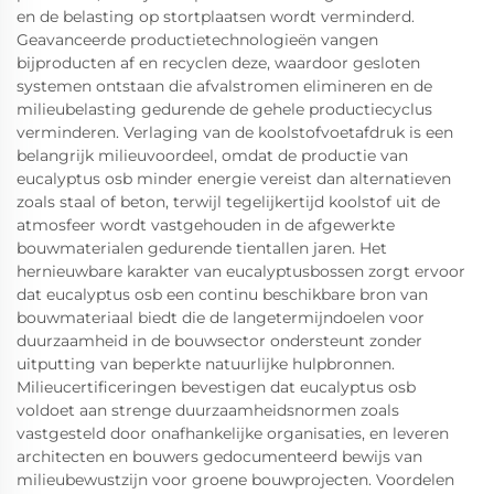
en de belasting op stortplaatsen wordt verminderd.
Geavanceerde productietechnologieën vangen
bijproducten af en recyclen deze, waardoor gesloten
systemen ontstaan die afvalstromen elimineren en de
milieubelasting gedurende de gehele productiecyclus
verminderen. Verlaging van de koolstofvoetafdruk is een
belangrijk milieuvoordeel, omdat de productie van
eucalyptus osb minder energie vereist dan alternatieven
zoals staal of beton, terwijl tegelijkertijd koolstof uit de
atmosfeer wordt vastgehouden in de afgewerkte
bouwmaterialen gedurende tientallen jaren. Het
hernieuwbare karakter van eucalyptusbossen zorgt ervoor
dat eucalyptus osb een continu beschikbare bron van
bouwmateriaal biedt die de langetermijndoelen voor
duurzaamheid in de bouwsector ondersteunt zonder
uitputting van beperkte natuurlijke hulpbronnen.
Milieucertificeringen bevestigen dat eucalyptus osb
voldoet aan strenge duurzaamheidsnormen zoals
vastgesteld door onafhankelijke organisaties, en leveren
architecten en bouwers gedocumenteerd bewijs van
milieubewustzijn voor groene bouwprojecten. Voordelen