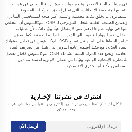
في مشاريع البناء الأخضر. وتنجم فوائد جودة الهواء الداخلي عن عمليات
التصنيع المنخفضة الانبعاثات، التي تقلل إطلاق المركبات العضوية
المتطايرة، ما يخلق بيئات معيشية وعملية أكثر صحة لمستخدمي المباني.
وتضمن الطبيعة القابلة للتحلل البيولوجي لـ OSB اليوكاليبتوس أن التخلص
منها في نهاية عمرها الافتراضي لا يشكل عبئًا بيئيًا دائمًا، لأن عمليات
التحلل تعيد المواد العضوية إلى الدورات الغذائية الطبيعية. كما تساهم
تدابير الحفاظ على المياه في تصنيع OSB اليوكاليبتوس في تقليل استهلاك
المياه العذبة، مع تنفيذ أنظمة إعادة التدوير التي تقلل من تصريف المياه
العادمة. وتضع هذه المزايا البيئية الشاملة OSB اليوكاليبتوس كخيار مفضّل
للمشاريع الإنشائية الواعية بيئيًا، التي تعطي الأولوية للاستدامة دون
المساس بالأداء أو الجدوى الاقتصادية.
اشترك في نشرتنا الإخبارية
إذا كان لديك أي أسئلة، يرجى ترك بريد إلكتروني وسنتواصل معك في أقرب
وقت ممكن
أرسل الآن