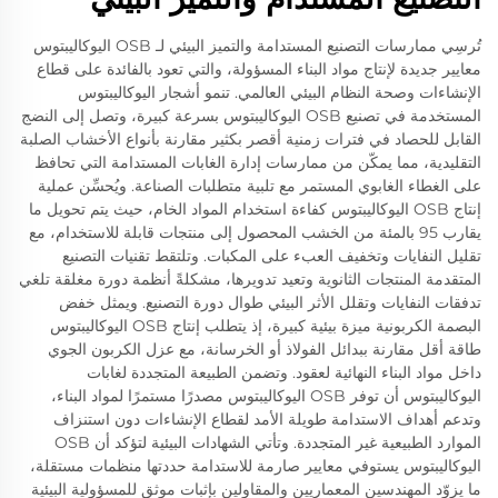
تُرسِي ممارسات التصنيع المستدامة والتميز البيئي لـ OSB اليوكاليبتوس
معايير جديدة لإنتاج مواد البناء المسؤولة، والتي تعود بالفائدة على قطاع
الإنشاءات وصحة النظام البيئي العالمي. تنمو أشجار اليوكاليبتوس
المستخدمة في تصنيع OSB اليوكاليبتوس بسرعة كبيرة، وتصل إلى النضج
القابل للحصاد في فترات زمنية أقصر بكثير مقارنة بأنواع الأخشاب الصلبة
التقليدية، مما يمكّن من ممارسات إدارة الغابات المستدامة التي تحافظ
على الغطاء الغابوي المستمر مع تلبية متطلبات الصناعة. ويُحسِّن عملية
إنتاج OSB اليوكاليبتوس كفاءة استخدام المواد الخام، حيث يتم تحويل ما
يقارب 95 بالمئة من الخشب المحصول إلى منتجات قابلة للاستخدام، مع
تقليل النفايات وتخفيف العبء على المكبات. وتلتقط تقنيات التصنيع
المتقدمة المنتجات الثانوية وتعيد تدويرها، مشكلةً أنظمة دورة مغلقة تلغي
تدفقات النفايات وتقلل الأثر البيئي طوال دورة التصنيع. ويمثل خفض
البصمة الكربونية ميزة بيئية كبيرة، إذ يتطلب إنتاج OSB اليوكاليبتوس
طاقة أقل مقارنة ببدائل الفولاذ أو الخرسانة، مع عزل الكربون الجوي
داخل مواد البناء النهائية لعقود. وتضمن الطبيعة المتجددة لغابات
اليوكاليبتوس أن توفر OSB اليوكاليبتوس مصدرًا مستمرًا لمواد البناء،
وتدعم أهداف الاستدامة طويلة الأمد لقطاع الإنشاءات دون استنزاف
الموارد الطبيعية غير المتجددة. وتأتي الشهادات البيئية لتؤكد أن OSB
اليوكاليبتوس يستوفي معايير صارمة للاستدامة حددتها منظمات مستقلة،
ما يزوّد المهندسين المعماريين والمقاولين بإثبات موثق للمسؤولية البيئية