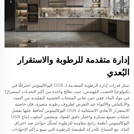
إدارة متقدمة للرطوبة والاستقرار
البُعدي
تمثل قدرات إدارة الرطوبة المتقدمة لـ OSB اليوكاليبتوس اختراقًا في
تكنولوجيا الخشب المُهندس، حيث تعالج واحدة من أكثر التحديات استمرارًا
في مواد البناء. ففي حين تعاني المنتجات الخشبية التقليدية من التمدد
والانكماش والالتواء عند التعرض لظروف رطوبة متغيرة، فإن خاصية
الاستقرار الأبعادي الاستثنائية لـ OSB اليوكاليبتوس تُحافظ عليها بفضل
عمليات تصنيع مبتكرة واختيار دقيق للمواد. ويتضمن أسلوب إنتاج OSB
اليوكاليبتوس أنظمة راتنج مقاومة للرطوبة تُشكّل حواجز ضد اختراق
الماء، مع السماح بالحركة الطبيعية للرطوبة التي تمنع تراكم الإجهادات