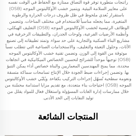
راتنجات متطورة توفر قوة التصاق ممتازة مع الحفاظ في الوقت نفسه
على معايير السلامة البيئية. ويتميز خشب الأوكالبتوس الموجه (OSB)
باستقرار بُعدي ملحوظ في ظل ظروف درجات الحرارة والرطوبة
المتغيرة، مما يجعله مناسباً للاستخدام في مختلف المناخات. وتتضمن
الوظائف الرئيسية لخشب الأوكالبتوس الموجه (OSB) التغليف الهيكلي،
وأنظمة الأرضيات الفرعية، ولوحات الجدران، والتطبيقات الزخرفية في
مشاريع البناء السكنية والتجارية على حد سواء. وتمتد تطبيقاته إلى تصنيع
الأثاث، وحلول التعبئة والتغليف، والاستخدامات الصناعية التي تتطلب نسباً
موثوقة من القوة إلى الوزن. وتضمن تقنية خشب الأوكالبتوس الموجه
(OSB) توجيهاً موحداً للشرائح لتحسين الخصائص الميكانيكية في اتجاهات
محددة، مما يمنح المهندسين المعماريين والبناة خصائص أداء يمكن التنبؤ
بها. وتضمن إجراءات ضبط الجودة خلال الإنتاج تسامحات سماكة متسقة
ونعومة سطحية تُسهّل إجراءات التركيب بكفاءة. ويُلبّي خشب الأوكالبتوس
الموجه (OSB) احتياجات بناء متعددة، مع تقديم مزايا استدامة محسّنة من
خلال ممارسات إدارة الغابات المسؤولة واستغلال فعال للمواد يقلل من
توليد النفايات إلى الحد الأدنى.
المنتجات الشائعة