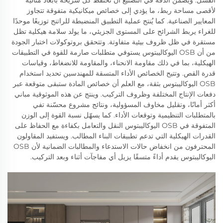
لأقصى مساحة ربط، ما يؤدي إلى خصائص ميكانيكية متفوقة تتجاوز
المعايير الصناعية. كما يُنتج عملية التطبيق المنضبطة للراتنج توزيعًا موحدًا
للغراء يربط الشرائح على المستوى الجزيئي، ما يولد سلامة هيكلية تظل
مستقرة في ظل ظروف بيئية متفاوتة. وتتحقق بروتوكولات اختبار الجودة
من أن OSB اليوكاليبتوس يستوفي متطلبات صارمة للقوة في التطبيقات
الهيكلية، بما في ذلك مقاومة الانحناء، والمقاومة للانضغاط، وقياسات
قدرة القص. وتتيح الخصائص الأداء المتسقة للمهندسين تحديد استخدام
OSB اليوكاليبتوس بثقة، مع العلم أن خصائص المادة ستبقى متوقعة عبر
دفعات الإنتاج المختلفة وظروف التركيب. وينتج عن هذه الموثوقية مباني
أكثر أمانًا، وتقليل مخاوف المسؤولية، ونتائج مشروع محسّنة تفي
بالمتطلبات التنظيمية وتوقعات الأداء. كما يسهّل نسبة القوة إلى الوزن
المتفوقة في OSB اليوكاليبتوس النقل والتعامل بكفاءة مع الحفاظ على
القدرات الهيكلية التي تدعم تطبيقات البناء المطالب. ويستفيد المقاولون
المحترفون من انخفاض حالات الاستدعاء والمطالبات الضمانية لأن OSB
اليوكاليبتوس يقدم أداءً متسقًا يزيل أي مفاجآت أثناء وبعد التركيب.