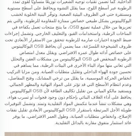
الداخلية. كما تضمن تقنيات توجيه الشعيرات توزيعًا متساويًا لقوى تمدد
الرطوبة عبر أسطح اللوح، مما يقلل التشوه ويحافظ على أسطح مستوية
ومستقرة حتى في الظروف البيئية الصعبة. وتوفّر البنية الخلوية لخشب
اليوكاليبتوس بشكل طبيعي خصائص ممتازة للمقاومة للرطوبة، والتي يتم
تعزيزها من خلال عملية تصنيع OSB، ما ينتج منتجات تعمل بكفاءة في
المناخات الرطبة، واستخدامات القبو، والتغليف الخارجي. وتشمل إجراءات
ضبط الجودة اختبارات صارمة للرطوبة تتحقق من الاستقرار الأبعادي تحت
ظروف الشيخوخة المُسرّعة، مما يضمن أن يحافظ OSB اليوكاليبتوس
على خصائص أدائه طوال عمره الافتراضي. ويقلل معدل امتصاص
الرطوبة المنخفض في OSB اليوكاليبتوس من مشكلات العفن والتحلل
التي تعاني منها مواد البناء الأخرى في البيئات الرطبة، مما يساهم في
تحسين جودة الهواء الداخلي وتقليل متطلبات الصيانة. ومن مزايا التركيب
انخفاض الحركة الموسمية، ما يقلل من ترخي المشابك، وفتح المفاصل،
وعدم انتظام الأسطح التي قد تؤثر على المواد النهائية والمظهر الجمالي.
ويستفيد مالكو المباني من تقليل تكاليف الطاقة لأن OSB اليوكاليبتوس
يحافظ على أداء الغلاف البنائي بإحكام دون وجود فجوات أو تسرب هواء،
وهي مشكلات تنشأ عندما تنكمش المواد التقليدية وتمتد. وتشمل التوفيرات
طويلة الأجل المرتبطة باستقرار OSB اليوكاليبتوس الأبعادي تقليل نفقات
الإصلاح، وانخفاض متطلبات الصيانة، وطول العمر الافتراضي، ما يوفر
عائد استثمار متفوق مقارنة بالبدائل التقليدية.