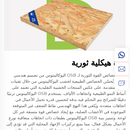
قوة هيكلية ثورية
تظهر خصائص القوة الثورية لـ OSB اليوكاليبتوس من تصميم هندسي
متطور يُحسّن الخصائص الطبيعية لخشب اليوكاليبتوس من خلال تقنيات
تصنيع متقدمة. على عكس المنتجات الخشبية التقليدية التي تعتمد على
أنماط النمو الطبيعية واتجاهات الألياف، يستخدم OSB اليوكاليبتوس ترتيبًا
دقيقًا للشرائح يتم التحكم فيه بدقة لتحسين قدرة تحمل الأحمال في
اتجاهات متعددة. ويُلغي هذا النهج الهندسي نقاط الضعف غير المتوقعة
الموجودة في الأخشاب الصلبة، مع إيجاد خصائص قوة متسقة عبر كل
لوحة. وتتميز بنية OSB اليوكاليبتوس بطبقات ذات اتجاهات متعاقبة توزع
الأحمال بشكل فعال، مما يمنع تركيزات الإجهاد المحلية التي قد تؤدي إلى
الفشل. ويضمن الدقة في التصنيع أن تحتفظ كل شريحة بأبعاد مثالية