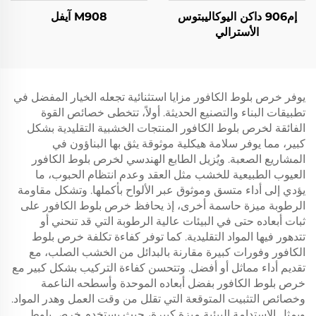
إم906 داكن اليوكاليبتوس
M908 آيفل
الأسترالي
يوفر خرص بلوط الكافور مزايا استثنائية تجعله الخيار المفضل في
تطبيقات البناء والتصنيع الحديثة. أولاً، تتخطى خصائص القوة
الفائقة لخرص بلوط الكافور المنتجات الخشبية التقليدية بشكل
كبير، مما يوفر سلامة هيكلية موثوقة يثق بها البناؤون في
المشاريع الصعبة. ويُزيل الطابع الهندسي لخرص بلوط الكافور
العيوب الطبيعية للخشب مثل العقد وعدم انتظام الحبوب، ما
يؤدي إلى أداء متسق وموثوق عبر الألواح بأكملها. وتشكل مقاومة
الرطوبة ميزة حاسمة أخرى، إذ يحافظ خرص بلوط الكافور على
ثبات أبعاده حتى في البيئات عالية الرطوبة التي قد تنحني أو
تتدهور فيها المواد التقليدية. كما توفر كفاءة تكلفة خرص بلوط
الكافور وفورات كبيرة مقارنة بالبدائل من الخشب الصلب، مع
تقديم أداء مماثل أو أفضل. وتتحسن كفاءة التركيب بشكل كبير مع
خرص بلوط الكافور بفضل أبعاده الموحدة وأسطحه الناعمة
وخصائص التثبيت المتوقعة التي تقلل من وقت العمل وهدر المواد.
ويمثل الاستدامة البيئية ميزة كبيرة، حيث يستخدم خرص بلوط