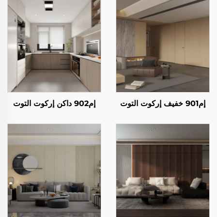
إم901 خفيف إركوت التوت
إم902 داكن إركوت التوت