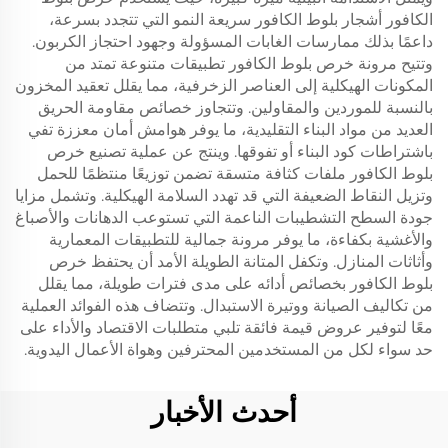
الكافور أشجار بلوط الكافور سريعة النمو التي تتجدد بسرعة،
داعمًا بذلك ممارسات الغابات المسؤولة وجهود احتجاز الكربون.
وتتيح مرونة خرص بلوط الكافور تطبيقات متنوعة تمتد من
المكونات الهيكلية إلى العناصر الزخرفية، مما يقلل تعقيد المخزون
بالنسبة للموردين والمقاولين. وتتجاوز خصائص مقاومة الحريق
العديد من مواد البناء التقليدية، ما يوفر هوامش أمان معززة تفي
باشتراطات كود البناء أو تفوقها. وينتج عن عملية تصنيع خرص
بلوط الكافور ملفات كثافة متسقة تضمن توزيعًا منتظمًا للحمل
وتزيل النقاط الضعيفة التي قد تهدد السلامة الهيكلية. وتشمل مزايا
جودة السطح التشطيبات الناعمة التي تستوعب الدهانات والأصباغ
والأغشية بكفاءة، ما يوفر مرونة جمالية للتطبيقات المعمارية
وأثاثات المنازل. وتكفل المتانة الطويلة الأمد أن يحتفظ خرص
بلوط الكافور بخصائص أدائه على مدى فترات طويلة، مما يقلل
من تكاليف الصيانة ووتيرة الاستبدال. وتتضاف هذه الفوائد العملية
معًا لتوفير عروض قيمة فائقة تلبي متطلبات الاقتصاد والأداء على
حد سواء لكل من المستخدمين المحترفين وهواة الأعمال اليدوية.
أحدث الأخبار