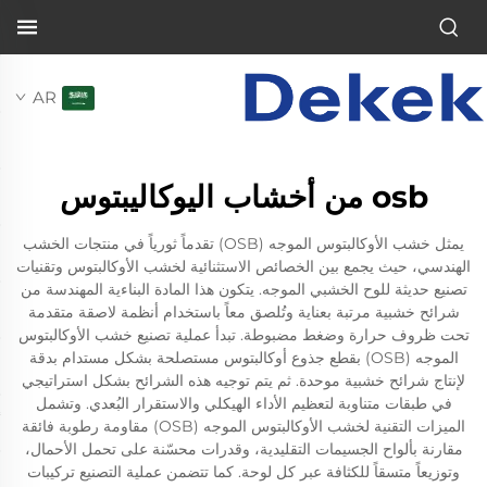
AR
osb من أخشاب اليوكاليبتوس
يمثل خشب الأوكالبتوس الموجه (OSB) تقدماً ثورياً في منتجات الخشب
الهندسي، حيث يجمع بين الخصائص الاستثنائية لخشب الأوكالبتوس وتقنيات
تصنيع حديثة للوح الخشبي الموجه. يتكون هذا المادة البناءية المهندسة من
شرائح خشبية مرتبة بعناية وتُلصق معاً باستخدام أنظمة لاصقة متقدمة
تحت ظروف حرارة وضغط مضبوطة. تبدأ عملية تصنيع خشب الأوكالبتوس
الموجه (OSB) بقطع جذوع أوكالبتوس مستصلحة بشكل مستدام بدقة
لإنتاج شرائح خشبية موحدة. ثم يتم توجيه هذه الشرائح بشكل استراتيجي
في طبقات متناوبة لتعظيم الأداء الهيكلي والاستقرار البُعدي. وتشمل
الميزات التقنية لخشب الأوكالبتوس الموجه (OSB) مقاومة رطوبة فائقة
مقارنة بألواح الجسيمات التقليدية، وقدرات محسّنة على تحمل الأحمال،
وتوزيعاً متسقاً للكثافة عبر كل لوحة. كما تتضمن عملية التصنيع تركيبات