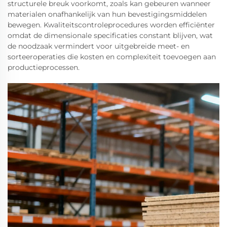
structurele breuk voorkomt, zoals kan gebeuren wanneer
materialen onafhankelijk van hun bevestigingsmiddelen
bewegen. Kwaliteitscontroleprocedures worden efficiënter
omdat de dimensionale specificaties constant blijven, wat
de noodzaak vermindert voor uitgebreide meet- en
sorteeroperaties die kosten en complexiteit toevoegen aan
productieprocessen.