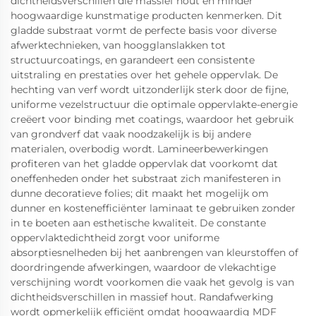
dichtheidsverschillen die massief hout en minder
hoogwaardige kunstmatige producten kenmerken. Dit
gladde substraat vormt de perfecte basis voor diverse
afwerktechnieken, van hoogglanslakken tot
structuurcoatings, en garandeert een consistente
uitstraling en prestaties over het gehele oppervlak. De
hechting van verf wordt uitzonderlijk sterk door de fijne,
uniforme vezelstructuur die optimale oppervlakte-energie
creëert voor binding met coatings, waardoor het gebruik
van grondverf dat vaak noodzakelijk is bij andere
materialen, overbodig wordt. Lamineerbewerkingen
profiteren van het gladde oppervlak dat voorkomt dat
oneffenheden onder het substraat zich manifesteren in
dunne decoratieve folies; dit maakt het mogelijk om
dunner en kostenefficiënter laminaat te gebruiken zonder
in te boeten aan esthetische kwaliteit. De constante
oppervlaktedichtheid zorgt voor uniforme
absorptiesnelheden bij het aanbrengen van kleurstoffen of
doordringende afwerkingen, waardoor de vlekachtige
verschijning wordt voorkomen die vaak het gevolg is van
dichtheidsverschillen in massief hout. Randafwerking
wordt opmerkelijk efficiënt omdat hoogwaardig MDF