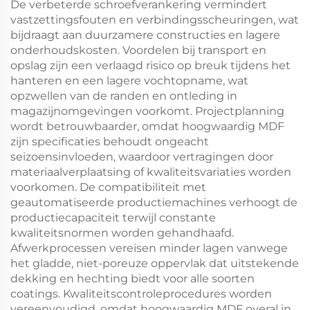
De verbeterde schroefverankering vermindert
vastzettingsfouten en verbindingsscheuringen, wat
bijdraagt aan duurzamere constructies en lagere
onderhoudskosten. Voordelen bij transport en
opslag zijn een verlaagd risico op breuk tijdens het
hanteren en een lagere vochtopname, wat
opzwellen van de randen en ontleding in
magazijnomgevingen voorkomt. Projectplanning
wordt betrouwbaarder, omdat hoogwaardig MDF
zijn specificaties behoudt ongeacht
seizoensinvloeden, waardoor vertragingen door
materiaalverplaatsing of kwaliteitsvariaties worden
voorkomen. De compatibiliteit met
geautomatiseerde productiemachines verhoogt de
productiecapaciteit terwijl constante
kwaliteitsnormen worden gehandhaafd.
Afwerkprocessen vereisen minder lagen vanwege
het gladde, niet-poreuze oppervlak dat uitstekende
dekking en hechting biedt voor alle soorten
coatings. Kwaliteitscontroleprocedures worden
vereenvoudigd, omdat hoogwaardig MDF overal in