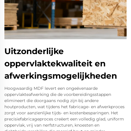
Uitzonderlijke
oppervlaktekwaliteit en
afwerkingsmogelijkheden
Hoogwaardig MDF levert een ongeëvenaarde
oppervlakteafwerking die de voorbereidingsstappen
elimineert die doorgaans nodig zijn bij andere
houtproducten, wat tijdens het fabricage- en afwerkproces
zorgt voor aanzienlijke tijds- en kostenbesparingen. Het
precisiefabricageproces creëert een volledig glad, uniform
oppervlak, vrij van nerfstructuren, knoesten en