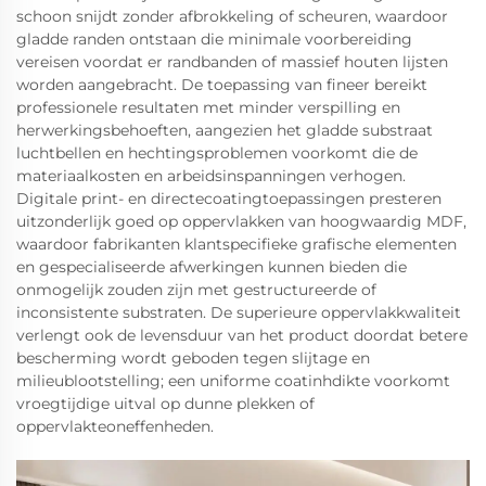
schoon snijdt zonder afbrokkeling of scheuren, waardoor
gladde randen ontstaan die minimale voorbereiding
vereisen voordat er randbanden of massief houten lijsten
worden aangebracht. De toepassing van fineer bereikt
professionele resultaten met minder verspilling en
herwerkingsbehoeften, aangezien het gladde substraat
luchtbellen en hechtingsproblemen voorkomt die de
materiaalkosten en arbeidsinspanningen verhogen.
Digitale print- en directecoatingtoepassingen presteren
uitzonderlijk goed op oppervlakken van hoogwaardig MDF,
waardoor fabrikanten klantspecifieke grafische elementen
en gespecialiseerde afwerkingen kunnen bieden die
onmogelijk zouden zijn met gestructureerde of
inconsistente substraten. De superieure oppervlakkwaliteit
verlengt ook de levensduur van het product doordat betere
bescherming wordt geboden tegen slijtage en
milieublootstelling; een uniforme coatinhdikte voorkomt
vroegtijdige uitval op dunne plekken of
oppervlakteoneffenheden.