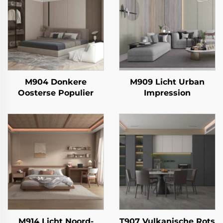
M904 Donkere
M909 Licht Urban
Oosterse Populier
Impression
M914 Licht Noord-
T907 Vulkanische Rots