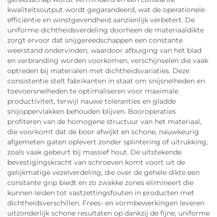
kwaliteitsoutput wordt gegarandeerd, wat de operationele
efficiëntie en winstgevendheid aanzienlijk verbetert. De
uniforme dichtheidsverdeling doorheen de materiaaldikte
zorgt ervoor dat snijgereedschappen een constante
weerstand ondervinden, waardoor afbuiging van het blad
en verbranding worden voorkomen, verschijnselen die vaak
optreden bij materialen met dichtheidsvariaties. Deze
consistentie stelt fabrikanten in staat om snijsnelheden en
toevoersnelheden te optimaliseren voor maximale
productiviteit, terwijl nauwe toleranties en gladde
snijoppervlakken behouden blijven. Booroperaties
profiteren van de homogene structuur van het materiaal,
die voorkomt dat de boor afwijkt en schone, nauwkeurig
afgemeten gaten oplevert zonder splintering of uitrukking,
zoals vaak gebeurt bij massief hout. De uitstekende
bevestigingskracht van schroeven komt voort uit de
gelijkmatige vezelverdeling, die over de gehele dikte een
constante grip biedt en zo zwakke zones elimineert die
kunnen leiden tot vastzettingsfouten in producten met
dichtheidsverschillen. Frees- en vormbewerkingen leveren
uitzonderlijk schone resultaten op dankzij de fijne, uniforme