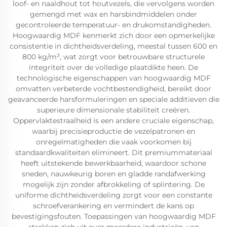
loof- en naaldhout tot houtvezels, die vervolgens worden
gemengd met wax en harsbindmiddelen onder
gecontroleerde temperatuur- en drukomstandigheden.
Hoogwaardig MDF kenmerkt zich door een opmerkelijke
consistentie in dichtheidsverdeling, meestal tussen 600 en
800 kg/m³, wat zorgt voor betrouwbare structurele
integriteit over de volledige plaatdikte heen. De
technologische eigenschappen van hoogwaardig MDF
omvatten verbeterde vochtbestendigheid, bereikt door
geavanceerde harsformuleringen en speciale additieven die
superieure dimensionale stabiliteit creëren.
Oppervlaktestraalheid is een andere cruciale eigenschap,
waarbij precisieproductie de vezelpatronen en
onregelmatigheden die vaak voorkomen bij
standaardkwaliteiten elimineert. Dit premiummateriaal
heeft uitstekende bewerkbaarheid, waardoor schone
sneden, nauwkeurig boren en gladde randafwerking
mogelijk zijn zonder afbrokkeling of splintering. De
uniforme dichtheidsverdeling zorgt voor een constante
schroefverankering en vermindert de kans op
bevestigingsfouten. Toepassingen van hoogwaardig MDF