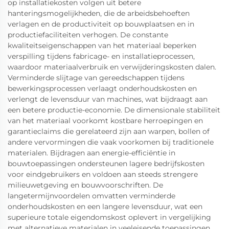
op installatiekosten volgen uit betere
hanteringsmogelijkheden, die de arbeidsbehoeften
verlagen en de productiviteit op bouwplaatsen en in
productiefaciliteiten verhogen. De constante
kwaliteitseigenschappen van het materiaal beperken
verspilling tijdens fabricage- en installatieprocessen,
waardoor materiaalverbruik en verwijderingskosten dalen.
Verminderde slijtage van gereedschappen tijdens
bewerkingsprocessen verlaagt onderhoudskosten en
verlengt de levensduur van machines, wat bijdraagt aan
een betere productie-economie. De dimensionale stabiliteit
van het materiaal voorkomt kostbare herroepingen en
garantieclaims die gerelateerd zijn aan warpen, bollen of
andere vervormingen die vaak voorkomen bij traditionele
materialen. Bijdragen aan energie-efficiëntie in
bouwtoepassingen ondersteunen lagere bedrijfskosten
voor eindgebruikers en voldoen aan steeds strengere
milieuwetgeving en bouwvoorschriften. De
langetermijnvoordelen omvatten verminderde
onderhoudskosten en een langere levensduur, wat een
superieure totale eigendomskost oplevert in vergelijking
met alternatieve materialen in veeleisende toepassingen.