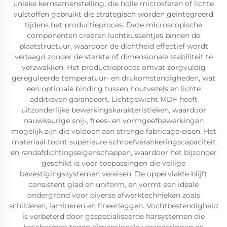
unieke kernsamenstelling, die holle microsferen of lichte
vulstoffen gebruikt die strategisch worden geïntegreerd
tijdens het productieproces. Deze microscopische
componenten creëren luchtkussentjes binnen de
plaatstructuur, waardoor de dichtheid effectief wordt
verlaagd zonder de sterkte of dimensionale stabiliteit te
verzwakken. Het productieproces omvat zorgvuldig
gereguleerde temperatuur- en drukomstandigheden, wat
een optimale binding tussen houtvezels en lichte
additieven garandeert. Lichtgewicht MDF heeft
uitzonderlijke bewerkingskarakteristieken, waardoor
nauwkeurige snij-, frees- en vormgeefbewerkingen
mogelijk zijn die voldoen aan strenge fabricage-eisen. Het
materiaal toont superieure schroefverankeringscapaciteit
en randafdichtingseigenschappen, waardoor het bijzonder
geschikt is voor toepassingen die veilige
bevestigingssystemen vereisen. De oppervlakte blijft
consistent glad en uniform, en vormt een ideale
ondergrond voor diverse afwerktechnieken zoals
schilderen, lamineren en fineerleggen. Vochtbestendigheid
is verbeterd door gespecialiseerde harsystemen die