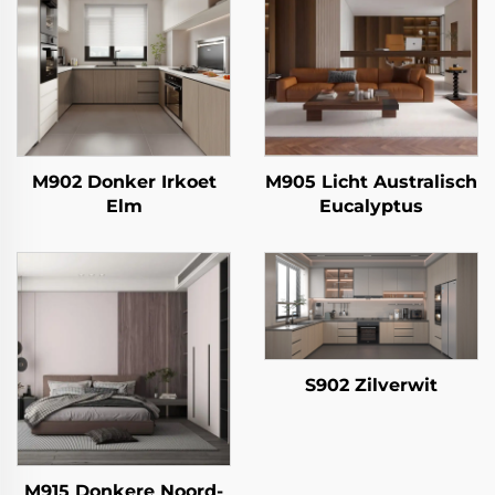
M902 Donker Irkoet
M905 Licht Australisch
Elm
Eucalyptus
S902 Zilverwit
M915 Donkere Noord-