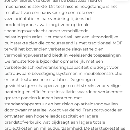
zonder afbreuk te doen aan de belastbaarheid of
mechanische sterkte. Dit technische hoogstandje is het
resultaat van een nauwkeurige controle over
vezeloriëntatie en harsverdeling tijdens het
productieproces, wat zorgt voor optimale
spanningsoverdracht onder verschillende
belastingssituaties. Het materiaal laat een uitzonderlijke
buigsterkte zien die concurrerend is met traditioneel MDF,
terwijl het bovendien verbeterde slagvastheid en
vermoeiingsweerstand biedt in veeleisende toepassingen.
De randsterkte is bijzonder opmerkelijk, met een
verbeterde schroefverankeringscapaciteit die zorgt voor
betrouwbare bevestigingssystemen in meubelconstructie
en architectonische installaties. De geringere
gewichtseigenschappen zorgen rechtstreeks voor veiliger
hantering en efficiëntere installatie, waardoor werknemers
grotere panelen kunnen hanteren met
standaardapparatuur en het risico op arbeidsongevallen
door zwaar materieel wordt verkleind. Transportvoordelen
omvatten een hogere laadcapaciteit en lagere
brandstofverbruik, wat bijdraagt aan lagere totale
projectkosten en milieuduurzaamheid. De sterkteprestaties