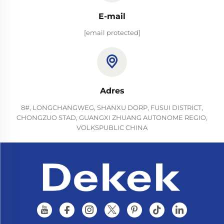
E-mail
[email protected]
Adres
8#, LONGCHANGWEG, SHANXU DORP, FUSUI DISTRICT,
CHONGZUO STAD, GUANGXI ZHUANG AUTONOME REGIO,
VOLKSPUBLIC CHINA