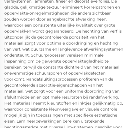
verfsystemen, laminaten, fineer en decoratieve folies. De
gladde, gelijkmatige textuur elimineert korrelpatronen en
oppervlakte-onregelmatigheden die anders zichtbaar
zouden worden door aangebrachte afwerking heen,
waardoor een consistente uiterlijke kwaliteit over grote
oppervlakken wordt gegarandeerd. De hechting van verf is
uitzonderlijk; de gecontroleerde porositeit van het
materiaal zorgt voor optimale doordringing en hechting
van verf, wat duurzame en langlevende afwerkingsystemen
ondersteunt. Schuurprocessen vereisen minimale
inspanning om de gewenste oppervlaktegladheid te
bereiken, terwijl de constante dichtheid van het materiaal
onevenmatige schuursporen of oppervlakdefecten
voorkomt. Randafsluitingsprocessen profiteren van de
gecontroleerde absorptie-eigenschappen van het
materiaal, wat zorgt voor een uniforme doordringing van
afsluitmiddelen en optimale resultaten bij randafwerking.
Het materiaal neemt kleurstoffen en inktjes gelijkmatig op,
waardoor consistente kleurweergave en visuele controle
mogelijk zijn in toepassingen met specifieke esthetische
eisen. Lamineerbewerkingen bereiken uitstekende
hechtingssterkte met diverse lijm-systemen, geschikt voor