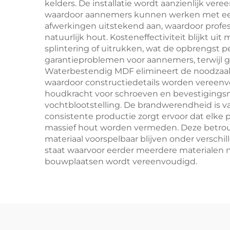
kelders. De installatie wordt aanzienlijk 
waardoor aannemers kunnen werken met een v
afwerkingen uitstekend aan, waardoor profes
natuurlijk hout. Kosteneffectiviteit blijkt u
splintering of uitrukken, wat de opbrengst
garantieproblemen voor aannemers, terwijl 
Waterbestendig MDF elimineert de noodzaak vo
waardoor constructiedetails worden vereenv
houdkracht voor schroeven en bevestigingsmidd
vochtblootstelling. De brandwerendheid is v
consistente productie zorgt ervoor dat elke 
massief hout worden vermeden. Deze betrou
materiaal voorspelbaar blijven onder versc
staat waarvoor eerder meerdere materialen 
bouwplaatsen wordt vereenvoudigd.