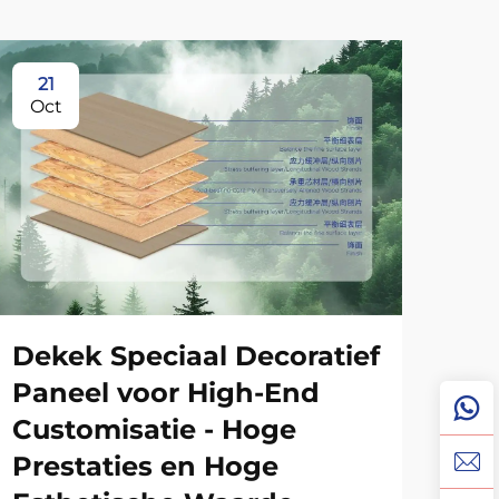
21
0
Oct
No
Dekek Speciaal Decoratief
Paneel voor High-End
Customisatie - Hoge
Prestaties en Hoge
Wa