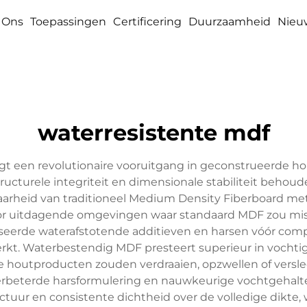
 Ons
Toepassingen
Certificering
Duurzaamheid
Nieu
waterresistente mdf
 een revolutionaire vooruitgang in geconstrueerde ho
tructurele integriteit en dimensionale stabiliteit behoud
aarheid van traditioneel Medium Density Fiberboard m
voor uitdagende omgevingen waar standaard MDF zou mi
eerde waterafstotende additieven en harsen vóór compr
erkt. Waterbestendig MDF presteert superieur in voch
 houtproducten zouden verdraaien, opzwellen of vers
rbeterde harsformulering en nauwkeurige vochtgehaltec
uur en consistente dichtheid over de volledige dikte