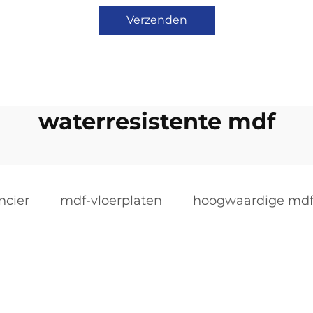
Verzenden
waterresistente mdf
ncier
mdf-vloerplaten
hoogwaardige md