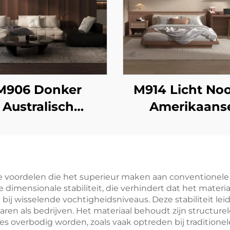
M906 Donker
M914 Licht Noo
Australisch
Amerikaans
Eucalyptus
Walnoot
e voordelen die het superieur maken aan conventionel
e dimensionale stabiliteit, die verhindert dat het materi
ij wisselende vochtigheidsniveaus. Deze stabiliteit lei
ren als bedrijven. Het materiaal behoudt zijn structurele 
es overbodig worden, zoals vaak optreden bij traditio