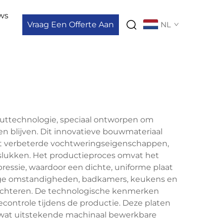
ws
Vraag Een Offerte Aan
NL
uttechnologie, speciaal ontworpen om
en blijven. Dit innovatieve bouwmateriaal
et verbeterde vochtweringseigenschappen,
slukken. Het productieproces omvat het
essie, waardoor een dichte, uniforme plaat
tige omstandigheden, badkamers, keukens en
lechteren. De technologische kenmerken
ontrole tijdens de productie. Deze platen
, wat uitstekende machinaal bewerkbare