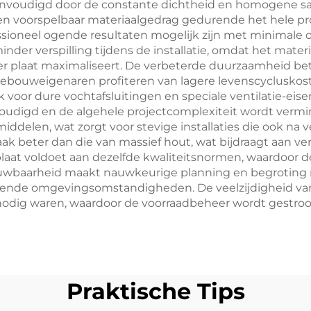
vereenvoudigd door de constante dichtheid en homogene 
oorspelbaar materiaalgedrag gedurende het hele proje
sioneel ogende resultaten mogelijk zijn met minimale o
it minder verspilling tijdens de installatie, omdat het m
 per plaat maximaliseert. De verbeterde duurzaamheid 
gebouweigenaren profiteren van lagere levenscycluskost
or dure vochtafsluitingen en speciale ventilatie-eisen 
oudigd en de algehele projectcomplexiteit wordt vermin
elen, wat zorgt voor stevige installaties die ook na ver
aak beter dan die van massief hout, wat bijdraagt aan 
plaat voldoet aan dezelfde kwaliteitsnormen, waardoor d
wbaarheid maakt nauwkeurige planning en begroting mo
hillende omgevingsomstandigheden. De veelzijdigheid v
nodig waren, waardoor de voorraadbeheer wordt gestroo
Praktische Tips