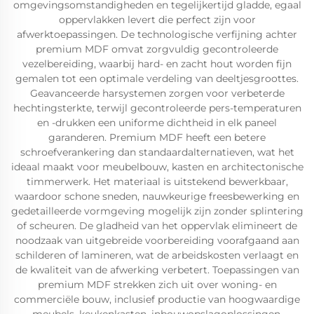
omgevingsomstandigheden en tegelijkertijd gladde, egaal
oppervlakken levert die perfect zijn voor
afwerktoepassingen. De technologische verfijning achter
premium MDF omvat zorgvuldig gecontroleerde
vezelbereiding, waarbij hard- en zacht hout worden fijn
gemalen tot een optimale verdeling van deeltjesgroottes.
Geavanceerde harsystemen zorgen voor verbeterde
hechtingsterkte, terwijl gecontroleerde pers-temperaturen
en -drukken een uniforme dichtheid in elk paneel
garanderen. Premium MDF heeft een betere
schroefverankering dan standaardalternatieven, wat het
ideaal maakt voor meubelbouw, kasten en architectonische
timmerwerk. Het materiaal is uitstekend bewerkbaar,
waardoor schone sneden, nauwkeurige freesbewerking en
gedetailleerde vormgeving mogelijk zijn zonder splintering
of scheuren. De gladheid van het oppervlak elimineert de
noodzaak van uitgebreide voorbereiding voorafgaand aan
schilderen of lamineren, wat de arbeidskosten verlaagt en
de kwaliteit van de afwerking verbetert. Toepassingen van
premium MDF strekken zich uit over woning- en
commerciële bouw, inclusief productie van hoogwaardige