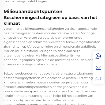
beschermingsmislukkingen.
Milieuaandachtspunten
Beschermingsstrategieën op basis van het
klimaat
Verschillende klimaatomstandigheden vereisen afgestemde
beschermingsaanpakken voor decoratieve platen. Vochtige
omgevingen vereisen verbeterde dampremmende
eigenschappen en schimmelweerstand, terwijl droge klimaten
zich richten op UV-bescherming en dimensionale stabiliteit.
Marien multiplexformuleringen voldoen aan deze
uiteenlopende eisen via klimaatspecifieke lijm- en
behandelingsoplossingen die de prestaties behouden onder
diverse omgevingsomstandigheden.
Seizoensgebonden variatiecycli creëren extra uitdagingen voor
beschermingssystemen van decoratieve platen. Uitzettings- en
krimpverschijnselen moeten worden opgevangen door
flexibele afdichtingsmaterialen en voegontwerpen die
concentratie van spanningen voorkomen. Het begrijpen van
lokale klimaatomstandigheden helpt bij het opstellen van
onderhoudsplannen die de behoeften van het
beschermingssysteem aanpakken voordat schade optreedt.