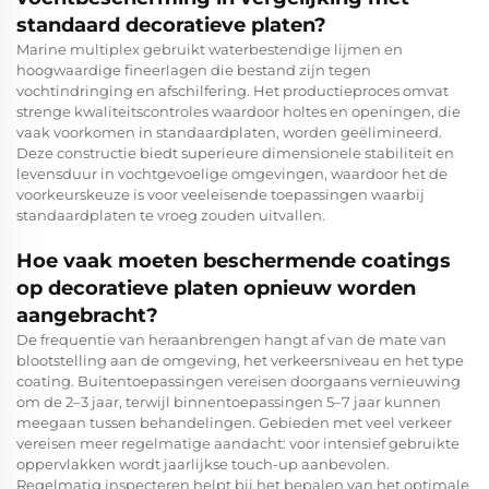
standaard decoratieve platen?
Marine multiplex gebruikt waterbestendige lijmen en
hoogwaardige fineerlagen die bestand zijn tegen
vochtindringing en afschilfering. Het productieproces omvat
strenge kwaliteitscontroles waardoor holtes en openingen, die
vaak voorkomen in standaardplaten, worden geëlimineerd.
Deze constructie biedt superieure dimensionele stabiliteit en
levensduur in vochtgevoelige omgevingen, waardoor het de
voorkeurskeuze is voor veeleisende toepassingen waarbij
standaardplaten te vroeg zouden uitvallen.
Hoe vaak moeten beschermende coatings
op decoratieve platen opnieuw worden
aangebracht?
De frequentie van heraanbrengen hangt af van de mate van
blootstelling aan de omgeving, het verkeersniveau en het type
coating. Buitentoepassingen vereisen doorgaans vernieuwing
om de 2–3 jaar, terwijl binnentoepassingen 5–7 jaar kunnen
meegaan tussen behandelingen. Gebieden met veel verkeer
vereisen meer regelmatige aandacht: voor intensief gebruikte
oppervlakken wordt jaarlijkse touch-up aanbevolen.
Regelmatig inspecteren helpt bij het bepalen van het optimale