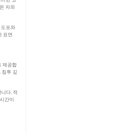
은 자외
 도포와
한 표면
을 제공합
 침투 깊
니다. 적
 시간이