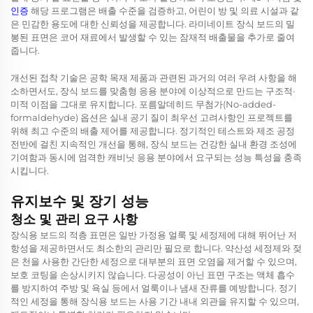
인증
해당 프로그램은 배출 수준을 검증하고, 어린이 방 및 의료 시설과 같
은 민감한 용도에 대한 신뢰성을 제공합니다. 라미네이트 장식 보드의 밀
봉된 표면은 코어 재료에서 발생할 수 있는 잠재적 배출물을 추가로 줄여
줍니다.
개선된 접착 기술은 공학 목재 제품과 관련된 과거의 여러 우려 사항을 해
소하면서도, 장식 보드를 맞춤형 응용 분야에 이상적으로 만드는 구조적·
미적 이점을 그대로 유지합니다. 포름알데히드 무첨가(No-added-
formaldehyde) 옵션은 실내 공기 질이 최우선 고려사항인 프로젝트를
위해 최고 수준의 배출 제어를 제공합니다. 정기적인 테스트와 제조 공정
전반에 걸친 지속적인 개선을 통해, 장식 보드는 건강한 실내 환경 조성에
기여함과 동시에 엄격한 캐비닛 응용 분야에서 요구되는 성능 특성을 충족
시킵니다.
유지보수 및 장기 성능
청소 및 관리 요구 사항
장식용 보드의 적층 표면은 일반 가정용 얼룩 및 세정제에 대해 뛰어난 저
항성을 제공하면서도 최소한의 관리만 필요로 합니다. 약산성 세정제와 젖
은 천을 사용한 간단한 세정으로 대부분의 표면 오염을 제거할 수 있으며,
보호 코팅을 손상시키지 않습니다. 다공성이 아닌 표면 구조는 액체 흡수
를 방지하여 주방 및 욕실 등에서 얼룩이나 냄새 잔류를 예방합니다. 정기
적인 세정을 통해 장식용 보드는 사용 기간 내내 외관을 유지할 수 있으며,