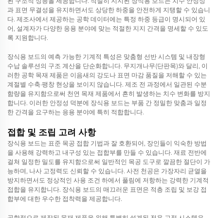
된 구조적 성능을 제공합니다. 적절히 지지된 장식용 보드는 치수 안정성
과 표면 무결성을 유지하면서도 상당한 하중을 안전하게 지탱할 수 있습니
다. 제조사에서 제공하는 공학 데이터에는 특정 하중 등급이 명시되어 있
어, 설계자가 다양한 응용 분야에 맞는 적절한 지지 간격을 명세할 수 있도
록 지원합니다.
장식용 보드의 예측 가능한 기계적 특성은 맞춤형 선반 시스템 및 내장형
수납 솔루션의 구조 계산을 단순화합니다. 무지개나무(단판목)와 달리, 이
러한 공학 목재 제품은 이음새의 강도나 표면 마감 품질을 저해할 수 있는
계절별 수축·팽창 현상을 보이지 않습니다. 제조 전 과정에서 일관된 수분
함량을 유지함으로써 천연 목재 제품에서 흔히 발생하는 치수 변화를 방지
합니다. 이러한 안정성 덕분에 장식용 보드는 부품 간 정밀한 맞춤과 일정
한 간격을 요구하는 응용 분야에 특히 적합합니다.
접합 및 조립 고려 사항
장식용 보드는 표준 목공 접합 기법과 잘 호환되어, 장인들이 익숙한 방법
을 사용해 강력하고 내구성 있는 접합부를 만들 수 있습니다. 재료 전반에
걸쳐 일정한 밀도를 유지함으로써 일반적인 목공 도구로 깔끔한 절단이 가
능하며, 나사 고정력도 신뢰할 수 있습니다. 사전 천공은 가장자리 균열을
방지하면서도 정상적인 사용 조건 하에서 풀림에 저항하는 강력한 기계적
접합을 유지합니다. 장식용 보드의 매끄러운 표면은 적층 조립 및 보강 접
합부에 대한 우수한 접착력을 제공합니다.
공학적으로 제작된 목재 제품을 위해 특별히 설계된 전용 고정 시스템은