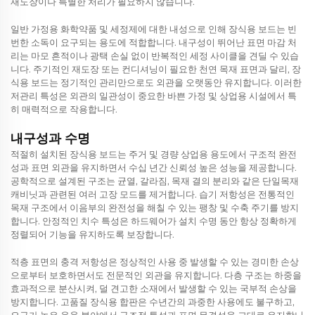
재도장이나 특별한 처리가 필요하지 않습니다.
일반 가정용 화학약품 및 세정제에 대한 내성으로 인해 장식용 보드는 빈
번한 소독이 요구되는 용도에 적합합니다. 내구성이 뛰어난 표면 마감 처
리는 마모 흔적이나 광택 손실 없이 반복적인 세정 사이클을 견딜 수 있습
니다. 주기적인 재도장 또는 컨디셔닝이 필요한 천연 목재 표면과 달리, 장
식용 보드는 정기적인 관리만으로도 외관을 오랫동안 유지합니다. 이러한
저관리 특성은 외관의 일관성이 중요한 바쁜 가정 및 상업용 시설에서 특
히 매력적으로 작용합니다.
내구성과 수명
적절히 설치된 장식용 보드는 주거 및 경량 상업용 용도에서 구조적 완전
성과 표면 외관을 유지하면서 수십 년간 신뢰성 높은 성능을 제공합니다.
공학적으로 설계된 구조는 균열, 갈라짐, 목재 결의 분리와 같은 단일목재
캐비닛과 관련된 여러 고장 모드를 제거합니다. 습기 저항성은 전통적인
목재 구조에서 이음부의 완전성을 해칠 수 있는 팽창 및 수축 주기를 방지
합니다. 안정적인 치수 특성은 하드웨어가 설치 수명 동안 항상 정확하게
정렬되어 기능을 유지하도록 보장합니다.
적층 표면의 충격 저항성은 정상적인 사용 중 발생할 수 있는 경미한 손상
으로부터 보호하면서도 전문적인 외관을 유지합니다. 다층 구조는 하중을
효과적으로 분산시켜, 덜 견고한 소재에서 발생할 수 있는 국부적 손상을
방지합니다. 고품질 장식용 합판은 수년간의 과중한 사용에도 불구하고,