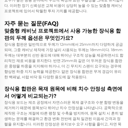
요구가 높은 응용 분야에서 구조적 특성과 표면 무결성을 그대로 유지합니
다. 이러한 장기 신뢰성은 교체 비용이 상당히 높을 수 있는 맞춤형 캐비닛
프로젝트에 있어서 탁월한 투자 가치를 제공합니다.
자주 묻는 질문(FAQ)
맞춤형 캐비닛 프로젝트에서 사용 가능한 장식용 합
판의 두께 옵션은 무엇인가요?
장식용 합판은 일반적으로 두께가 12mm에서 25mm까지 다양하게 공급
되며, 그중 캐비닛 제작에 가장 널리 사용되는 두께는 18mm이다. 18mm
두께는 대부분의 선반 용도에 대해 뛰어난 구조적 성능을 제공하면서도 합
리적인 재료 비용을 유지한다. 반면 25mm와 같은 더 두꺼운 장식용 합판
은 중량물 하중을 지지해야 하거나, 더 긴 무지지 스팬이 요구되는 경우에
향상된 하중 지지 능력을 제공한다. 얇은 장식용 합판은 무게 경감이 유리
한 백패널, 서랍 바닥 등 다양한 용도에 잘 적용된다.
장식용 합판은 목재 원목에 비해 치수 안정성 측면에
서 어떻게 비교되는가?
장식용 보드는 제조 공정에서 자연스러운 목재 결구조와 수분 함량 변동을
제거하기 때문에 원목보다 뛰어난 치수 안정성을 나타냅니다. 공학적으로
제작된 구조는 계절에 따른 팽창 및 수축을 방지하여, 원목 설치 시 흔히 발
생하는 문제를 해결하고 환경 변화 전반에 걸쳐 일관된 이음새 간격과 정
렬을 유지합니다. 이러한 안정성은 유지보수 요구 사항을 줄이고, 자연 목