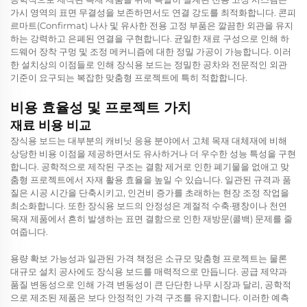
가시 영역의 표면 무결성을 보존하면서도 연결 강도를 최적화합니다. 콘피
르마트(Confirmat) 나사 및 유사한 전용 고정 부품은 깔끔한 외관을 유지
하는 강력하고 은폐된 연결을 구현합니다. 균일한 재료 구성으로 인해 하
드웨어 장착 구멍 및 조정 메커니즘에 대한 정밀 가공이 가능합니다. 이러
한 설치상의 이점들로 인해 장식용 보드는 정밀한 공차와 전문적인 외관
기준이 요구되는 복잡한 맞춤형 프로젝트에 특히 적합합니다.
비용 효율성 및 프로젝트 가치
재료 비용 비교
장식용 보드는 대부분의 캐비닛 응용 분야에서 고체 목재 대체재에 비해
상당한 비용 이점을 제공하면서도 유사하거나 더 우수한 성능 특성을 구현
합니다. 공학적으로 제작된 구조는 결함 제거로 인한 폐기물을 없애고 맞
춤형 프로젝트에서 자재 활용 효율을 높일 수 있습니다. 일관된 규격과 품
질은 시공 시간을 단축시키고, 인건비 증가를 초래하는 현장 조정 작업을
최소화합니다. 또한 장식용 보드의 안정성은 계절적 수축·팽창이나 천연
목재 제품에서 흔히 발생하는 표면 결함으로 인한 재방문(콜백) 문제를 줄
여줍니다.
용량 확보 가능성과 일관된 가격 책정은 소규모 맞춤형 프로젝트는 물론
대규모 설치 공사에도 장식용 보드를 매력적으로 만듭니다. 공급 제약과
품질 변동성으로 인해 가격 변동성이 큰 단단한 나무 시장과 달리, 공학적
으로 제조된 제품은 보다 안정적인 가격 구조를 유지합니다. 이러한 예측