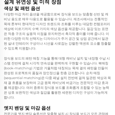
설계 유연성 및 미적 장점
색상 및 패턴 옵션
다양한 마감 처리 옵션을 제공함으로써 장식용 보드는 맞춤형 선반 및 캐
비닛 용도로 매우 다용도로 활용될 수 있습니다. 제조사에서는 전통적인
목재 톤부터 현대적인 디자인 트렌드와 조화를 이루는 대담한 컨템포러리
색상에 이르기까지 수백 가지의 색상 옵션을 제공합니다. 질감 있는 표면
은 적층 구조의 실용적 이점을 유지하면서 촉각적 흥미를 더해 줍니다. 이
러한 다양한 미적 선택지는 디자이너가 주거 공간 및 상업 공간에서 일관
된 실내 인테리어 구성이나 시선을 사로잡는 강렬한 액센트 요소를 창출할
수 있도록 지원합니다.
장식용 보드의 패턴 매칭 기능을 통해 대형 캐비닛 설치 및 내장형 수납 시
스템 전반에 걸쳐 시각적 연속성을 완벽하게 구현할 수 있습니다. 북매칭
(book-matching) 기법은 거울처럼 대칭되는 목재 결의 패턴을 만들어
완성된 프로젝트의 품질과 장인정신을 한층 강조합니다. 순차 매칭
(sequential matching)은 다중 패널 설치 전반에 걸쳐 일관된 색상과 목
재 결 흐름을 보장하여 고급 원목 캐비닛에 버금가는 전문적인 마감 효과
를 제공합니다. 여러 종류의 장식용 보드를 조화롭게 조합할 수 있는 능력
은 상호 보완적인 색상과 질감을 활용한 세련된 디자인 구성이 가능하게
합니다.
엣지 밴딩 및 마감 옵션
전문가용 엣지 밴딩 솔루션은 맞춤형 설치 시 장식용 보드가 모든 관점에