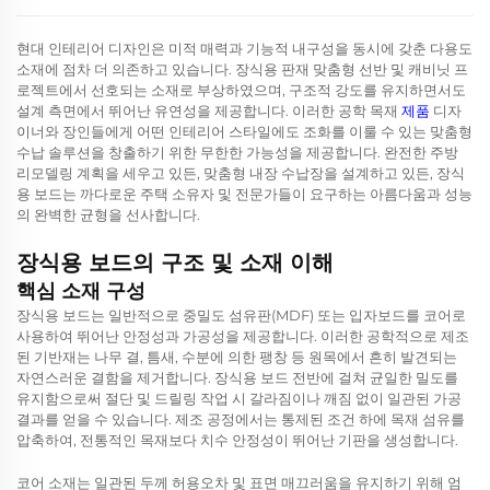
현대 인테리어 디자인은 미적 매력과 기능적 내구성을 동시에 갖춘 다용도
소재에 점차 더 의존하고 있습니다.
장식용 판재
맞춤형 선반 및 캐비닛 프
로젝트에서 선호되는 소재로 부상하였으며, 구조적 강도를 유지하면서도
설계 측면에서 뛰어난 유연성을 제공합니다. 이러한 공학 목재
제품
디자
이너와 장인들에게 어떤 인테리어 스타일에도 조화를 이룰 수 있는 맞춤형
수납 솔루션을 창출하기 위한 무한한 가능성을 제공합니다. 완전한 주방
리모델링 계획을 세우고 있든, 맞춤형 내장 수납장을 설계하고 있든, 장식
용 보드는 까다로운 주택 소유자 및 전문가들이 요구하는 아름다움과 성능
의 완벽한 균형을 선사합니다.
장식용 보드의 구조 및 소재 이해
핵심 소재 구성
장식용 보드는 일반적으로 중밀도 섬유판(MDF) 또는 입자보드를 코어로
사용하여 뛰어난 안정성과 가공성을 제공합니다. 이러한 공학적으로 제조
된 기반재는 나무 결, 틈새, 수분에 의한 팽창 등 원목에서 흔히 발견되는
자연스러운 결함을 제거합니다. 장식용 보드 전반에 걸쳐 균일한 밀도를
유지함으로써 절단 및 드릴링 작업 시 갈라짐이나 깨짐 없이 일관된 가공
결과를 얻을 수 있습니다. 제조 공정에서는 통제된 조건 하에 목재 섬유를
압축하여, 전통적인 목재보다 치수 안정성이 뛰어난 기판을 생성합니다.
코어 소재는 일관된 두께 허용오차 및 표면 매끄러움을 유지하기 위해 엄