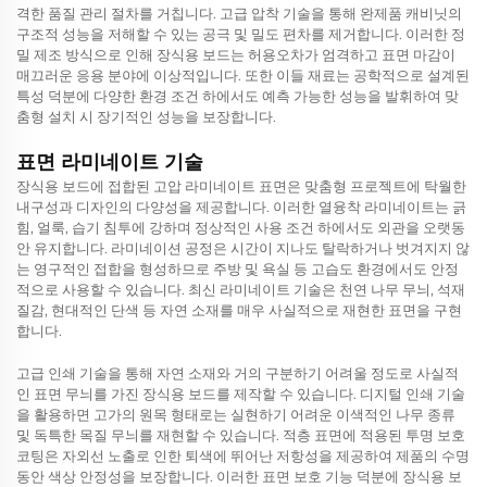
격한 품질 관리 절차를 거칩니다. 고급 압착 기술을 통해 완제품 캐비닛의
구조적 성능을 저해할 수 있는 공극 및 밀도 편차를 제거합니다. 이러한 정
밀 제조 방식으로 인해 장식용 보드는 허용오차가 엄격하고 표면 마감이
매끄러운 응용 분야에 이상적입니다. 또한 이들 재료는 공학적으로 설계된
특성 덕분에 다양한 환경 조건 하에서도 예측 가능한 성능을 발휘하여 맞
춤형 설치 시 장기적인 성능을 보장합니다.
표면 라미네이트 기술
장식용 보드에 접합된 고압 라미네이트 표면은 맞춤형 프로젝트에 탁월한
내구성과 디자인의 다양성을 제공합니다. 이러한 열융착 라미네이트는 긁
힘, 얼룩, 습기 침투에 강하며 정상적인 사용 조건 하에서도 외관을 오랫동
안 유지합니다. 라미네이션 공정은 시간이 지나도 탈락하거나 벗겨지지 않
는 영구적인 접합을 형성하므로 주방 및 욕실 등 고습도 환경에서도 안정
적으로 사용할 수 있습니다. 최신 라미네이트 기술은 천연 나무 무늬, 석재
질감, 현대적인 단색 등 자연 소재를 매우 사실적으로 재현한 표면을 구현
합니다.
고급 인쇄 기술을 통해 자연 소재와 거의 구분하기 어려울 정도로 사실적
인 표면 무늬를 가진 장식용 보드를 제작할 수 있습니다. 디지털 인쇄 기술
을 활용하면 고가의 원목 형태로는 실현하기 어려운 이색적인 나무 종류
및 독특한 목질 무늬를 재현할 수 있습니다. 적층 표면에 적용된 투명 보호
코팅은 자외선 노출로 인한 퇴색에 뛰어난 저항성을 제공하여 제품의 수명
동안 색상 안정성을 보장합니다. 이러한 표면 보호 기능 덕분에 장식용 보