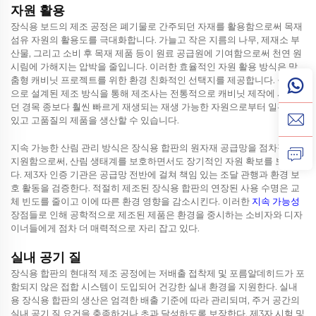
자원 활용
장식용 보드의 제조 공정은 폐기물로 간주되던 자재를 활용함으로써 목재
섬유 자원의 활용도를 극대화합니다. 가늘고 작은 지름의 나무, 제재소 부
산물, 그리고 소비 후 목재 제품 등이 원료 공급원에 기여함으로써 천연 원
시림에 가해지는 압박을 줄입니다. 이러한 효율적인 자원 활용 방식은 맞
춤형 캐비닛 프로젝트를 위한 환경 친화적인 선택지를 제공합니다. 공학적
으로 설계된 제조 방식을 통해 제조사는 전통적으로 캐비닛 제작에 사용되
던 경목 종보다 훨씬 빠르게 재생되는 재생 가능한 자원으로부터 일관성
있고 고품질의 제품을 생산할 수 있습니다.
지속 가능한 산림 관리 방식은 장식용 합판의 원자재 공급망을 점차적으로
지원함으로써, 산림 생태계를 보호하면서도 장기적인 자원 확보를 보장한
다. 제3자 인증 기관은 공급망 전반에 걸쳐 책임 있는 조달 관행과 환경 보
호 활동을 검증한다. 적절히 제조된 장식용 합판의 연장된 사용 수명은 교
체 빈도를 줄이고 이에 따른 환경 영향을 감소시킨다. 이러한
지속 가능성
장점들로 인해 공학적으로 제조된 제품은 환경을 중시하는 소비자와 디자
이너들에게 점차 더 매력적으로 자리 잡고 있다.
실내 공기 질
장식용 합판의 현대적 제조 공정에는 저배출 접착제 및 포름알데히드가 포
함되지 않은 접합 시스템이 도입되어 건강한 실내 환경을 지원한다. 실내
용 장식용 합판의 생산은 엄격한 배출 기준에 따라 관리되며, 주거 공간의
실내 공기 질 요건을 충족하거나 초과 달성하도록 보장한다. 제3자 시험 및