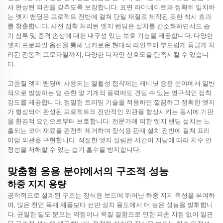
서 완성된 외관을 갖추도록 보장합니다. 표면 라미네이트와 정확히 일치하
는 엣지 밴딩은 프로젝트 전반에 걸쳐 단일 재질로 제작된 듯한 착시 효과
를 창출합니다. 사전 접착 처리된 엣지 밴딩은 설치를 간소화하면서도 습
기 침투 및 충격 손상에 대한 내구성 있는 보호 기능을 제공합니다. 다양한
엣지 프로파일 옵션을 통해 날카로운 현대적 라인부터 부드럽게 둥글게 처
리된 전통적 프로파일까지, 다양한 디자인 선호도를 만족시킬 수 있습니
다.
고품질 엣지 밴딩에 사용되는 열활성 접착제는 캐비닛 응용 분야에서 일반
적으로 발생하는 열 순환 및 기계적 응력에도 견딜 수 있는 영구적인 접착
강도를 제공합니다. 정밀한 트리밍 기술을 적용하면 깔끔하고 정확한 엣지
가 형성되어 완성된 프로젝트의 전반적인 외관을 향상시키는 동시에 기판
을 환경적 요인으로부터 보호합니다. 전문가에 의한 엣지 밴딩 설치는 노
출되는 코어 재료를 완전히 제거하여
장식용 판재
설치 전반에 걸쳐 프리
미엄 외관을 구현합니다. 적절한 엣지 실링은 시간이 지남에 따라 치수 안
정성을 저해할 수 있는 습기 흡수를 방지합니다.
맞춤형 응용 분야에서의 구조적 성능
하중 지지 용량
공학적으로 설계된 구조는 장식용 보드에 뛰어난 하중 지지 특성을 부여하
여, 많은 천연 목재 제품보다 선반 설치 용도에서 더 높은 성능을 발휘합니
다. 균일한 밀도 분포는 약점이나 목질 결함으로 인한 파손 지점 없이 일관