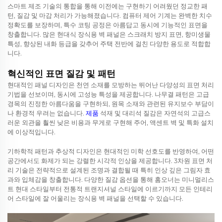
스마트 제조 기술의 통합을 통해 이전에는 구현하기 어려웠던 정교한 패
턴, 질감 및 마감 처리가 가능해졌습니다. 컴퓨터 제어 기계는 완벽한 치수
정확도를 보장하며, 특수 코팅 공정은 아름답고 동시에 기능적인 표면을
창출합니다. 많은 현대식 장식용 벽 패널은 스크래치 방지 표면, 항미생물
특성, 향상된 내화 등급을 갖추어 주택 전반에 걸친 다양한 용도로 적합합
니다.
혁신적인 표면 질감 및 패턴
현대적인 패널 디자인은 천연 소재를 모방하는 뛰어난 다양성의 표면 처리
기법을 선보이며, 동시에 고성능 특성을 제공합니다. 나무결 패턴은 고급
경목의 진정한 아름다움을 구현하되, 원목 소재와 관련된 유지보수 부담이
나 환경적 우려는 없습니다.
제품
석재 및 대리석 질감은 자연석의 고급스
러운 외관을 훨씬 낮은 비용과 무게로 구현해 주어, 액센트 벽 및 특화 설치
에 이상적입니다.
기하학적 패턴과 추상적 디자인은 현대적인 미학 선호도를 반영하여, 어떤
공간에서도 화제가 되는 강렬한 시각적 인상을 제공합니다. 3차원 표면 처
리 기술은 전략적으로 설계된 조명과 결합될 때 특히 인상 깊은 그림자 효
과와 입체감을 창출합니다. 다양한 질감 옵션을 통해 홈오너는 미니멀리스
트 현대 스타일부터 전통적 트랜지셔널 스타일에 이르기까지 모든 인테리
어 스타일에 잘 어울리는 장식용 벽 패널을 선택할 수 있습니다.