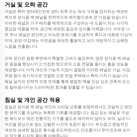
거실 및 오락 공간
거실은 특히 엔터테인먼트 센터 뒤쪽 또는 좌석 구역을 정의하는 액센트
벽으로 장식용 벽 패널을 전략적으로 배치함으로써 큰 이점을 얻습니다.
이러한 패널은 가구 배치를 체계적으로 구성하는 데 도움이 되는 시각적
중심점 역할을 하며, 공간에 세련된 질감과 깊이를 더해줍니다. 어두운 나
무 무늬 패널은 편안하고 아늑한 분위기를 조성하여 휴식과 대화에 이상적
이며, 밝은 마감재는 자연광을 최대한 활용하고 보다 개방적이고 상쾌한
느낌을 연출합니다.
오락 공간은 음향 측면에서 특별한 고려가 필요하며, 많은 장식용 벽 패널
은 음질을 향상시키고 인접한 방으로의 소음 전달을 줄이는 흡음 성능을
제공합니다. 미적 개선과 기능적 이점이 결합된 이러한 패널은 거실, 식당,
주방 등이 유기적으로 연결된 오픈 컨셉 주택에서 특히 가치가 높습니다.
패널 설치와 전략적 조명 연계를 통해 평범한 벽을 인상 깊은 건축적 요소
로 탈바꿈시키는 드라마틱한 효과를 창출할 수 있습니다.
침실 및 개인 공간 적용
침실은
장식용 벽 패널
개인의 스타일 선호를 반영하면서도 친밀하고 편안
한 분위기를 조성하는 독특한 기회를 제공합니다. 질감 있는 패널로 구성
된 헤드보드 벽은 전통적인 가구를 별도로 배치하지 않아도 되며, 실내 디
자인을 중심으로 잡는 강렬한 시각적 초점이 됩니다. 부드럽고 중립적인
색조와 섬세한 질감은 휴식을 유도하면서도 단조롭거나 무미건조해 보이
지 않도록 시각적 흥미를 더해줍니다.