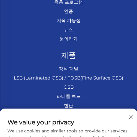
응용 프로그램
인증
지속 가능성
뉴스
문의하기
제품
장식 패널
LSB (Laminated OSB) / FOSB(Fine Surface OSB)
OSB
파티클 보드
합판
마린 합판
We value your privacy
섬유판
We use cookies and similar tools to provide our services.
액세서리