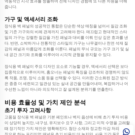
역동적인 시각 효과를 창출하여 전체 디자인 경험에 또 다른 차원을 더해
줍니다.
가구 및 액세서리 조화
장식용 벽 패널의 성공적인 통합은 단순한 색상 매칭을 넘어서 질감 조화
및 기존 가구와의 비례 관계까지 고려해야 한다. 매끄럽고 현대적인 스타
일의 가구는 강렬한 질감을 가진 패널과 대비를 이뤄 인상 깊은 효과를 낸
다. 반면, 소박하거나 전통적인 스타일의 가구는 나무결이나 천연 석재 질
감의 패널과 아름답게 조화를 이룬다. 패널의 무늬 규모는 가구 크기 및 실
내 공간 크기와 조화를 이루어야 시각적 균형을 유지할 수 있다.
장식용 벽 패널이 주요 디자인 요소로 기능할 경우, 액세서리 선택은 보다
집중적으로 이루어지며, 홈오너는 패널의 특징을 강조하되 경쟁하지 않도
록 작품, 조명, 장식 소품 등을 선택할 수 있다. 이러한 간소화된 접근 방식
은 종종 더 세련되고 일관성 있는 실내 공간을 만들어내며, 복잡하거나 어
수선한 느낌이 아니라 의도적이고 잘 설계된 분위기를 연출한다.
비용 효율성 및 가치 제안 분석
초기 투자 고려사항
고품질 장식용 벽 패널은 기본 페인트나 벽지 옵션에 비해 초기 투자 비용
이 상당히 높지만, 내구성, 유지보수 요구 사항, 그리고 미적 수명을 고려할
때 장기적인 가치 제안은 명확해진다. 첨단 소재와 정교한 마감 처리를 특
징으로 하는 프리미엄 패널은 초기 비용이 더 높지만, 사용 기간 동안 우수