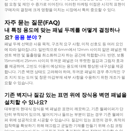
람 요청 및 제안 수 증가로 이어진다. 이러한 마케팅 이점은 시각적 표현이
구매자의 결정에 크게 영향을 미치는 시장에서 특히 중요할 수 있다.
자주 묻는 질문(FAQ)
내 특정 용도에 맞는 패널 두께를 어떻게 결정하나
요?
응용 분야
?
패널 두께 선택은 사용 목적, 구조적 요구 사항, 미적 선호도 등 여러 요인
에 따라 달라집니다. 일반적으로 6mm에서 12mm 사이의 얇은 패널은 액
센트 벽면 및 돌출량을 최소화하고자 하는 공간에 적합합니다. 반면, 보통
15mm에서 25mm 사이의 두꺼운 패널은 더 뚜렷한 질감과 그림자 효과
를 제공하며, 고빈도 이용이 예상되는 용도에 대해 향상된 내구성을 제공
합니다. 기존 벽면 상태도 고려해야 하며, 두꺼운 패널의 경우 추가적인 구
조 지지 또는 도어 및 창문 마감부재 세부 사항을 수용하기 위한 개조가 필
요할 수 있습니다.
기존 벽지나 질감 있는 표면 위에 장식용 벽면 패널을
설치할 수 있나요?
대부분의 현대식 장식용 벽 패널은 표면이 깨끗하고, 기존 월페이퍼가 단
단히 부착되어 있으며, 떨어지거나 들뜨는 부분이 없는 경우 기존 월페이
퍼 위에 성공적으로 시공할 수 있습니다. 질감이 있는 표면의 경우, 최적의
접착력을 확보하기 위해 매끄럽고 균일한 기재를 만들기 위해 스킴 코팅
(skim coating) 또는 사포질과 같은 추가적인 준비 작업이 필요할 수 있