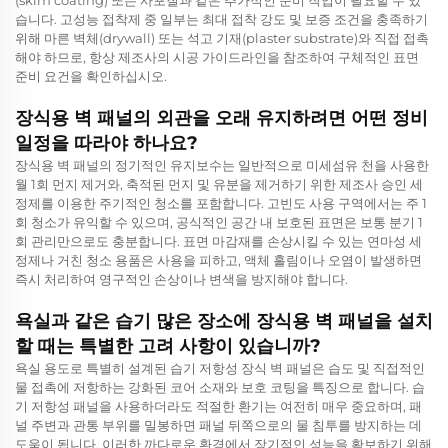
습니다. 고성능 접착제 중 일부는 최대 접착 강도 및 보증 조건을 충족하기
위해 마른 벽체(drywall) 또는 석고 기재(plaster substrate)와 직접 접촉
해야 하므로, 항상 제조사의 시공 가이드라인을 참조하여 구체적인 표면
준비 요건을 확인하십시오.
장식용 벽 패널의 외관을 오래 유지하려면 어떤 정비
일정을 따라야 하나요?
장식용 벽 패널의 정기적인 유지보수는 일반적으로 미세섬유 천을 사용한
월 1회 먼지 제거와, 축적된 먼지 및 유분을 제거하기 위한 제조사 승인 세
정제를 이용한 주기적인 청소를 포함합니다. 고빈도 사용 구역에서는 주 1
회 청소가 유익할 수 있으며, 공식적인 공간 내 보호된 표면은 보통 분기 1
회 관리만으로도 충분합니다. 표면 마감재를 손상시킬 수 있는 연마성 세
정제나 거친 청소 용품은 사용을 피하고, 액체 흘림이나 오염이 발생하면
즉시 처리하여 영구적인 손상이나 변색을 방지해야 합니다.
욕실과 같은 습기 많은 장소에 장식용 벽 패널을 설치
할 때는 특별한 고려 사항이 있습니까?
욕실 용도로 특별히 설계된 습기 저항성 장식 벽 패널은 습도 및 직접적인
물 접촉에 저항하는 강화된 코어 소재와 보호 코팅을 특징으로 합니다. 습
기 저항성 패널을 사용하더라도 적절한 환기는 여전히 매우 중요하며, 패
널 주변과 관통 부위를 밀봉하면 패널 뒤쪽으로의 물 침투를 방지하는 데
도움이 됩니다. 이러한 까다로운 환경에서 장기적인 성능을 확보하기 위해