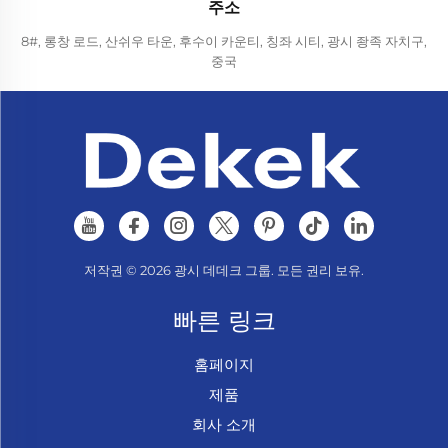
주소
8#, 롱창 로드, 산쉬우 타운, 후수이 카운티, 칭좌 시티, 광시 좡족 자치구,
중국
저작권 © 2026 광시 데데크 그룹. 모든 권리 보유.
빠른 링크
홈페이지
제품
회사 소개