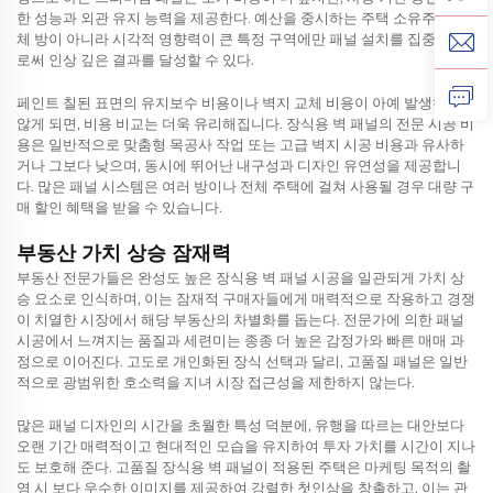
한 성능과 외관 유지 능력을 제공한다. 예산을 중시하는 주택 소유주는 전
체 방이 아니라 시각적 영향력이 큰 특정 구역에만 패널 설치를 집중함으
로써 인상 깊은 결과를 달성할 수 있다.
페인트 칠된 표면의 유지보수 비용이나 벽지 교체 비용이 아예 발생하지
않게 되면, 비용 비교는 더욱 유리해집니다. 장식용 벽 패널의 전문 시공 비
용은 일반적으로 맞춤형 목공사 작업 또는 고급 벽지 시공 비용과 유사하
거나 그보다 낮으며, 동시에 뛰어난 내구성과 디자인 유연성을 제공합니
다. 많은 패널 시스템은 여러 방이나 전체 주택에 걸쳐 사용될 경우 대량 구
매 할인 혜택을 받을 수 있습니다.
부동산 가치 상승 잠재력
부동산 전문가들은 완성도 높은 장식용 벽 패널 시공을 일관되게 가치 상
승 요소로 인식하며, 이는 잠재적 구매자들에게 매력적으로 작용하고 경쟁
이 치열한 시장에서 해당 부동산의 차별화를 돕는다. 전문가에 의한 패널
시공에서 느껴지는 품질과 세련미는 종종 더 높은 감정가와 빠른 매매 과
정으로 이어진다. 고도로 개인화된 장식 선택과 달리, 고품질 패널은 일반
적으로 광범위한 호소력을 지녀 시장 접근성을 제한하지 않는다.
많은 패널 디자인의 시간을 초월한 특성 덕분에, 유행을 따르는 대안보다
오랜 기간 매력적이고 현대적인 모습을 유지하여 투자 가치를 시간이 지나
도 보호해 준다. 고품질 장식용 벽 패널이 적용된 주택은 마케팅 목적의 촬
영 시 보다 우수한 이미지를 제공하여 강렬한 첫인상을 창출하고, 이는 관