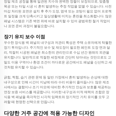
정밀 제조 공정을 통해 일관된 치수와 완벽한 정렬이 보장되므로, 맞춤형
목공 또는 타일 시공 시 흔히 발생하는 추정 작업을 없앨 수 있습니다. 사전
마감 처리된 표면은 설치 후 추가 도장, 염색 또는 코팅이 필요 없어 프로젝
트 일정을 크게 단축시키고 일상생활에 미치는 혼란을 최소화합니다. 많은
패널 시스템은 기존 벽면 위에 바로 설치할 수 있어 광범위한 철거 작업이
나 표면 준비 과정이 불필요합니다.
장기 유지 보수 이점
우수한 장식용 벽 패널의 내구성과 저관리 특성은 주택 소유자에게 탁월한
장기 투자입니다. 주기적인 보수 및 재도장이 필요한 페인트 도장 면과 달
리, 적절히 시공된 패널은 최소한의 관리만으로 수십 년간 원래의 외관을
유지합니다. 일반적으로 적절한 세정제로 간단히 닦아내는 것만으로도 고
밀도 이용 구역이나 환경 조건이 까다로운 공간에서도 패널을 신선하고 새
것처럼 유지할 수 있습니다.
긁힘, 찍힘, 습기 관련 문제 등 일반 가정에서 흔히 발생하는 손상에 대한
내구성으로 인해 시간이 지남에 따라 수리 비용이 줄어듭니다. 많은 제조
사에서는 결함이나 조기 마모에 대비한 추가적인 안심과 보호를 제공하는
연장 보증 서비스를 제공합니다. 이러한 내구성과 미적 매력의 조합은 장
식용 벽 패널을 즉각적인 시각적 임팩트와 장기적인 가치 유지를 모두 고
려할 때 현명한 선택으로 만듭니다.
다양한 거주 공간에 적용 가능한 디자인