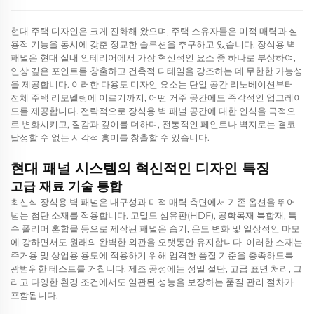
현대 주택 디자인은 크게 진화해 왔으며, 주택 소유자들은 미적 매력과 실
용적 기능을 동시에 갖춘 정교한 솔루션을 추구하고 있습니다. 장식용 벽
패널은 현대 실내 인테리어에서 가장 혁신적인 요소 중 하나로 부상하여,
인상 깊은 포인트를 창출하고 건축적 디테일을 강조하는 데 무한한 가능성
을 제공합니다. 이러한 다용도 디자인 요소는 단일 공간 리노베이션부터
전체 주택 리모델링에 이르기까지, 어떤 거주 공간에도 즉각적인 업그레이
드를 제공합니다. 전략적으로
장식용 벽 패널
공간에 대한 인식을 극적으
로 변화시키고, 질감과 깊이를 더하며, 전통적인 페인트나 벽지로는 결코
달성할 수 없는 시각적 흥미를 창출할 수 있습니다.
현대 패널 시스템의 혁신적인 디자인 특징
고급 재료 기술 통합
최신식 장식용 벽 패널은 내구성과 미적 매력 측면에서 기존 옵션을 뛰어
넘는 첨단 소재를 적용합니다. 고밀도 섬유판(HDF), 공학목재 복합재, 특
수 폴리머 혼합물 등으로 제작된 패널은 습기, 온도 변화 및 일상적인 마모
에 강하면서도 원래의 완벽한 외관을 오랫동안 유지합니다. 이러한 소재는
주거용 및 상업용 용도에 적용하기 위해 엄격한 품질 기준을 충족하도록
광범위한 테스트를 거칩니다. 제조 공정에는 정밀 절단, 고급 표면 처리, 그
리고 다양한 환경 조건에서도 일관된 성능을 보장하는 품질 관리 절차가
포함됩니다.