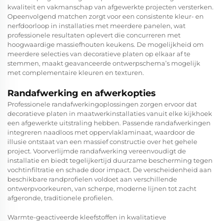
kwaliteit en vakmanschap van afgewerkte projecten versterken.
Opeenvolgend matchen zorgt voor een consistente kleur- en
nerfdoorloop in installaties met meerdere panelen, wat
professionele resultaten oplevert die concurreren met
hoogwaardige massiefhouten keukens. De mogelijkheid om
meerdere selecties van decoratieve platen op elkaar af te
stemmen, maakt geavanceerde ontwerpschema’s mogelijk
met complementaire kleuren en texturen.
Randafwerking en afwerkopties
Professionele randafwerkingoplossingen zorgen ervoor dat
decoratieve platen in maatwerkinstallaties vanuit elke kijkhoek
een afgewerkte uitstraling hebben. Passende randafwerkingen
integreren naadloos met oppervlaklaminaat, waardoor de
illusie ontstaat van een massief constructie over het gehele
project. Voorverlijmde randafwerking vereenvoudigt de
installatie en biedt tegelijkertijd duurzame bescherming tegen
vochtinfiltratie en schade door impact. De verscheidenheid aan
beschikbare randprofielen voldoet aan verschillende
ontwerpvoorkeuren, van scherpe, moderne lijnen tot zacht
afgeronde, traditionele profielen.
Warmte-geactiveerde kleefstoffen in kwalitatieve