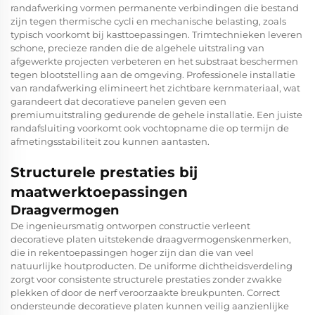
randafwerking vormen permanente verbindingen die bestand
zijn tegen thermische cycli en mechanische belasting, zoals
typisch voorkomt bij kasttoepassingen. Trimtechnieken leveren
schone, precieze randen die de algehele uitstraling van
afgewerkte projecten verbeteren en het substraat beschermen
tegen blootstelling aan de omgeving. Professionele installatie
van randafwerking elimineert het zichtbare kernmateriaal, wat
garandeert dat
decoratieve panelen
geven een
premiumuitstraling gedurende de gehele installatie. Een juiste
randafsluiting voorkomt ook vochtopname die op termijn de
afmetingsstabiliteit zou kunnen aantasten.
Structurele prestaties bij
maatwerktoepassingen
Draagvermogen
De ingenieursmatig ontworpen constructie verleent
decoratieve platen uitstekende draagvermogenskenmerken,
die in rekentoepassingen hoger zijn dan die van veel
natuurlijke houtproducten. De uniforme dichtheidsverdeling
zorgt voor consistente structurele prestaties zonder zwakke
plekken of door de nerf veroorzaakte breukpunten. Correct
ondersteunde decoratieve platen kunnen veilig aanzienlijke