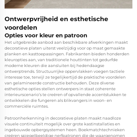
Ontwerpvrijheid en esthetische
voordelen
Opties voor kleur en patroon
Het uitgebreide aanbod aan beschikbare afwerkingen maakt
decoratieve platen uiterst veelzijdig voor op maat gemaakte
planken en kasttoepassingen. Fabrikanten bieden honderden
kleuropties aan, van traditionele houttinten tot gedurfde
moderne kleuren die aansluiten bij hedendaagse
ontwerptrends. Structuurrijke oppervlakken voegen tactiele
interesse toe, terwijl ze tegelijkertijd de praktische voordelen
van gelamineerde constructie behouden. Deze diverse
esthetische opties stellen ontwerpers in staat coherente
interieurscenario’s te creëren of opvallende accentstukken te
ontwikkelen die fungeren als blikvangers in woon- en
commerciële ruimtes.
Patroonherkenning in decoratieve platen maakt naadloze
visuele continuïteit mogelijk over grote kastinstallaties en
ingebouwde opbergsystemen heen. Boekmatchtechnieken
creëren spiegelbeeldige nerfpatronen die de waargenomen