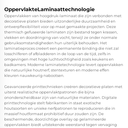
OppervlakteLaminaattechnologie
Oppervlakken van hoogdruk-laminaat die zijn verbonden met
decoratieve platen bieden uitzonderlijke duurzaamheid en
ontwerpflexibiliteit voor op maat gemaakte projecten. Deze
thermisch gefuseerde laminaten zijn bestand tegen krassen,
vlekken en doordringing van vocht, terwijl ze onder normale
gebruiksomstandigheden hun uiterlijk behouden. Het
laminatieproces creëert een permanente binding die niet zal
losschilferen of afbladderen in de loop van de tijd, zelfs in
omgevingen met hoge luchtvochtigheid zoals keukens en
badkamers. Moderne laminatetechnologie levert oppervlakken
die natuurlijke houtnerf, stentexturen en moderne effen
kleuren nauwkeurig nabootsen.
Geavanceerde printtechnieken creëren decoratieve platen met
uiterst realistische oppervlaktpatronen die bijna
ononderscheidbaar zijn van natuurlijke materialen. Digitale
printtechnologie stelt fabrikanten in staat exotische
houtsoorten en unieke nerfpatronen te reproduceren die in
massief houtformaat prohibitief duur zouden zijn. De
beschermende, doorzichtige overlay op gelamineerde
oppervlakken biedt uitstekende weerstand tegen vervaging