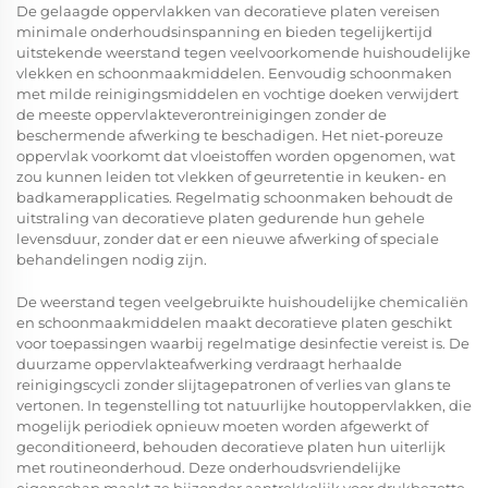
De gelaagde oppervlakken van decoratieve platen vereisen
minimale onderhoudsinspanning en bieden tegelijkertijd
uitstekende weerstand tegen veelvoorkomende huishoudelijke
vlekken en schoonmaakmiddelen. Eenvoudig schoonmaken
met milde reinigingsmiddelen en vochtige doeken verwijdert
de meeste oppervlakteverontreinigingen zonder de
beschermende afwerking te beschadigen. Het niet-poreuze
oppervlak voorkomt dat vloeistoffen worden opgenomen, wat
zou kunnen leiden tot vlekken of geurretentie in keuken- en
badkamerapplicaties. Regelmatig schoonmaken behoudt de
uitstraling van decoratieve platen gedurende hun gehele
levensduur, zonder dat er een nieuwe afwerking of speciale
behandelingen nodig zijn.
De weerstand tegen veelgebruikte huishoudelijke chemicaliën
en schoonmaakmiddelen maakt decoratieve platen geschikt
voor toepassingen waarbij regelmatige desinfectie vereist is. De
duurzame oppervlakteafwerking verdraagt herhaalde
reinigingscycli zonder slijtagepatronen of verlies van glans te
vertonen. In tegenstelling tot natuurlijke houtoppervlakken, die
mogelijk periodiek opnieuw moeten worden afgewerkt of
geconditioneerd, behouden decoratieve platen hun uiterlijk
met routineonderhoud. Deze onderhoudsvriendelijke