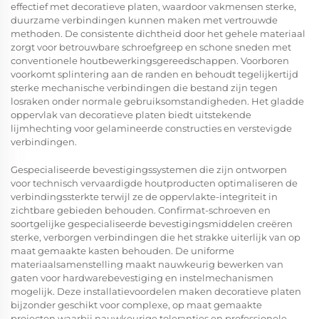
effectief met decoratieve platen, waardoor vakmensen sterke,
duurzame verbindingen kunnen maken met vertrouwde
methoden. De consistente dichtheid door het gehele materiaal
zorgt voor betrouwbare schroefgreep en schone sneden met
conventionele houtbewerkingsgereedschappen. Voorboren
voorkomt splintering aan de randen en behoudt tegelijkertijd
sterke mechanische verbindingen die bestand zijn tegen
losraken onder normale gebruiksomstandigheden. Het gladde
oppervlak van decoratieve platen biedt uitstekende
lijmhechting voor gelamineerde constructies en verstevigde
verbindingen.
Gespecialiseerde bevestigingssystemen die zijn ontworpen
voor technisch vervaardigde houtproducten optimaliseren de
verbindingssterkte terwijl ze de oppervlakte-integriteit in
zichtbare gebieden behouden. Confirmat-schroeven en
soortgelijke gespecialiseerde bevestigingsmiddelen creëren
sterke, verborgen verbindingen die het strakke uiterlijk van op
maat gemaakte kasten behouden. De uniforme
materiaalsamenstelling maakt nauwkeurig bewerken van
gaten voor hardwarebevestiging en instelmechanismen
mogelijk. Deze installatievoordelen maken decoratieve platen
bijzonder geschikt voor complexe, op maat gemaakte
projecten waarbij nauwkeurige toleranties en professionele