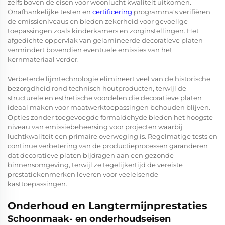
zelfs boven de eisen voor woonlucht kwaliteit uitkomen.
Onafhankelijke testen en
certificering
programma's verifiëren
de emissieniveaus en bieden zekerheid voor gevoelige
toepassingen zoals kinderkamers en zorginstellingen. Het
afgedichte oppervlak van gelamineerde decoratieve platen
vermindert bovendien eventuele emissies van het
kernmateriaal verder.
Verbeterde lijmtechnologie elimineert veel van de historische
bezorgdheid rond technisch houtproducten, terwijl de
structurele en esthetische voordelen die decoratieve platen
ideaal maken voor maatwerktoepassingen behouden blijven.
Opties zonder toegevoegde formaldehyde bieden het hoogste
niveau van emissiebeheersing voor projecten waarbij
luchtkwaliteit een primaire overweging is. Regelmatige tests en
continue verbetering van de productieprocessen garanderen
dat decoratieve platen bijdragen aan een gezonde
binnensomgeving, terwijl ze tegelijkertijd de vereiste
prestatiekenmerken leveren voor veeleisende
kasttoepassingen.
Onderhoud en Langtermijnprestaties
Schoonmaak- en onderhoudseisen