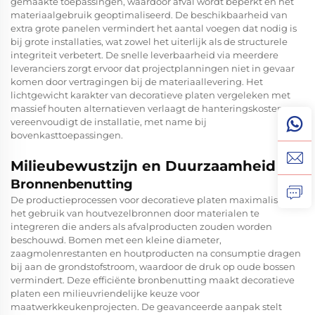
gemaakte toepassingen, waardoor afval wordt beperkt en het
materiaalgebruik geoptimaliseerd. De beschikbaarheid van
extra grote panelen vermindert het aantal voegen dat nodig is
bij grote installaties, wat zowel het uiterlijk als de structurele
integriteit verbetert. De snelle leverbaarheid via meerdere
leveranciers zorgt ervoor dat projectplanningen niet in gevaar
komen door vertragingen bij de materiaallevering. Het
lichtgewicht karakter van decoratieve platen vergeleken met
massief houten alternatieven verlaagt de hanteringskosten en
vereenvoudigt de installatie, met name bij
bovenkasttoepassingen.
Milieubewustzijn en Duurzaamheid
Bronnenbenutting
De productieprocessen voor decoratieve platen maximaliseren
het gebruik van houtvezelbronnen door materialen te
integreren die anders als afvalproducten zouden worden
beschouwd. Bomen met een kleine diameter,
zaagmolenrestanten en houtproducten na consumptie dragen
bij aan de grondstofstroom, waardoor de druk op oude bossen
vermindert. Deze efficiënte bronbenutting maakt decoratieve
platen een milieuvriendelijke keuze voor
maatwerkkeukenprojecten. De geavanceerde aanpak stelt