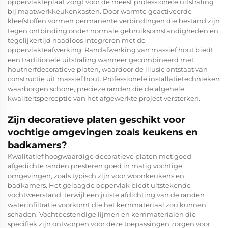
oppervlakteplaat zorgt voor de meest professionele uitstraling
bij maatwerkkeukenkasten. Door warmte geactiveerde
kleefstoffen vormen permanente verbindingen die bestand zijn
tegen ontbinding onder normale gebruiksomstandigheden en
tegelijkertijd naadloos integreren met de
oppervlakteafwerking. Randafwerking van massief hout biedt
een traditionele uitstraling wanneer gecombineerd met
houtnerfdecoratieve platen, waardoor de illusie ontstaat van
constructie uit massief hout. Professionele installatietechnieken
waarborgen schone, precieze randen die de algehele
kwaliteitsperceptie van het afgewerkte project versterken.
Zijn decoratieve platen geschikt voor
vochtige omgevingen zoals keukens en
badkamers?
Kwalitatief hoogwaardige decoratieve platen met goed
afgedichte randen presteren goed in matig vochtige
omgevingen, zoals typisch zijn voor woonkeukens en
badkamers. Het gelaagde oppervlak biedt uitstekende
vochtweerstand, terwijl een juiste afdichting van de randen
waterinfiltratie voorkomt die het kernmateriaal zou kunnen
schaden. Vochtbestendige lijmen en kernmaterialen die
specifiek zijn ontworpen voor deze toepassingen zorgen voor