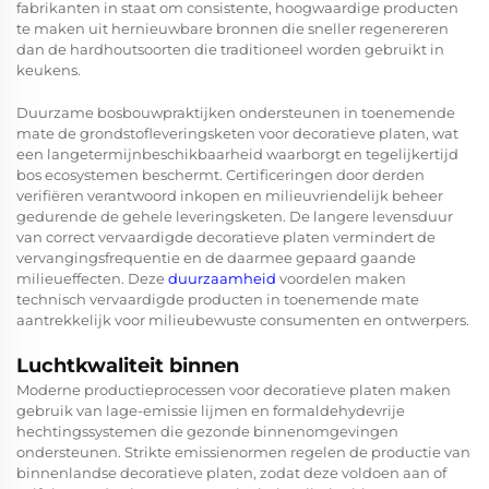
fabrikanten in staat om consistente, hoogwaardige producten
te maken uit hernieuwbare bronnen die sneller regenereren
dan de hardhoutsoorten die traditioneel worden gebruikt in
keukens.
Duurzame bosbouwpraktijken ondersteunen in toenemende
mate de grondstofleveringsketen voor decoratieve platen, wat
een langetermijnbeschikbaarheid waarborgt en tegelijkertijd
bos ecosystemen beschermt. Certificeringen door derden
verifiëren verantwoord inkopen en milieuvriendelijk beheer
gedurende de gehele leveringsketen. De langere levensduur
van correct vervaardigde decoratieve platen vermindert de
vervangingsfrequentie en de daarmee gepaard gaande
milieueffecten. Deze
duurzaamheid
voordelen maken
technisch vervaardigde producten in toenemende mate
aantrekkelijk voor milieubewuste consumenten en ontwerpers.
Luchtkwaliteit binnen
Moderne productieprocessen voor decoratieve platen maken
gebruik van lage-emissie lijmen en formaldehydevrije
hechtingssystemen die gezonde binnenomgevingen
ondersteunen. Strikte emissienormen regelen de productie van
binnenlandse decoratieve platen, zodat deze voldoen aan of