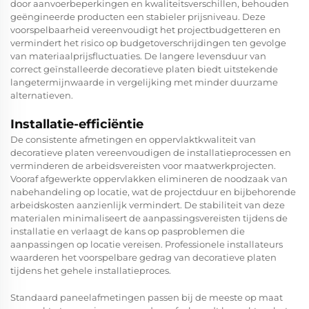
door aanvoerbeperkingen en kwaliteitsverschillen, behouden
geëngineerde producten een stabieler prijsniveau. Deze
voorspelbaarheid vereenvoudigt het projectbudgetteren en
vermindert het risico op budgetoverschrijdingen ten gevolge
van materiaalprijsfluctuaties. De langere levensduur van
correct geïnstalleerde decoratieve platen biedt uitstekende
langetermijnwaarde in vergelijking met minder duurzame
alternatieven.
Installatie-efficiëntie
De consistente afmetingen en oppervlaktkwaliteit van
decoratieve platen vereenvoudigen de installatieprocessen en
verminderen de arbeidsvereisten voor maatwerkprojecten.
Vooraf afgewerkte oppervlakken elimineren de noodzaak van
nabehandeling op locatie, wat de projectduur en bijbehorende
arbeidskosten aanzienlijk vermindert. De stabiliteit van deze
materialen minimaliseert de aanpassingsvereisten tijdens de
installatie en verlaagt de kans op pasproblemen die
aanpassingen op locatie vereisen. Professionele installateurs
waarderen het voorspelbare gedrag van decoratieve platen
tijdens het gehele installatieproces.
Standaard paneelafmetingen passen bij de meeste op maat