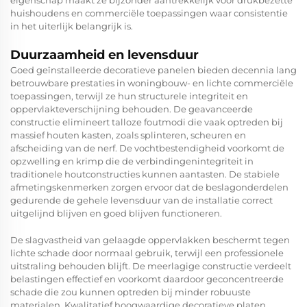
eigenschap maakt ze bijzonder aantrekkelijk voor drukbezette
huishoudens en commerciële toepassingen waar consistentie
in het uiterlijk belangrijk is.
Duurzaamheid en levensduur
Goed geïnstalleerde decoratieve panelen bieden decennia lang
betrouwbare prestaties in woningbouw- en lichte commerciële
toepassingen, terwijl ze hun structurele integriteit en
oppervlakteverschijning behouden. De geavanceerde
constructie elimineert talloze foutmodi die vaak optreden bij
massief houten kasten, zoals splinteren, scheuren en
afscheiding van de nerf. De vochtbestendigheid voorkomt de
opzwelling en krimp die de verbindingenintegriteit in
traditionele houtconstructies kunnen aantasten. De stabiele
afmetingskenmerken zorgen ervoor dat de beslagonderdelen
gedurende de gehele levensduur van de installatie correct
uitgelijnd blijven en goed blijven functioneren.
De slagvastheid van gelaagde oppervlakken beschermt tegen
lichte schade door normaal gebruik, terwijl een professionele
uitstraling behouden blijft. De meerlagige constructie verdeelt
belastingen effectief en voorkomt daardoor geconcentreerde
schade die zou kunnen optreden bij minder robuuste
materialen. Kwalitatief hoogwaardige decoratieve platen