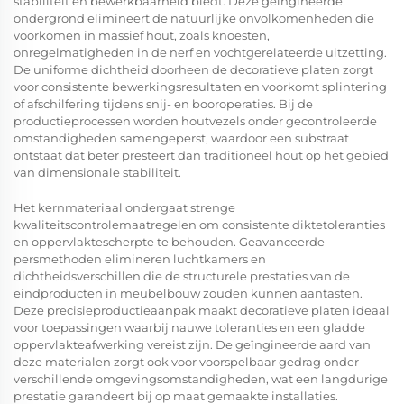
stabiliteit en bewerkbaarheid biedt. Deze geïngineerde
ondergrond elimineert de natuurlijke onvolkomenheden die
voorkomen in massief hout, zoals knoesten,
onregelmatigheden in de nerf en vochtgerelateerde uitzetting.
De uniforme dichtheid doorheen de decoratieve platen zorgt
voor consistente bewerkingsresultaten en voorkomt splintering
of afschilfering tijdens snij- en booroperaties. Bij de
productieprocessen worden houtvezels onder gecontroleerde
omstandigheden samengeperst, waardoor een substraat
ontstaat dat beter presteert dan traditioneel hout op het gebied
van dimensionale stabiliteit.
Het kernmateriaal ondergaat strenge
kwaliteitscontrolemaatregelen om consistente diktetoleranties
en oppervlaktescherpte te behouden. Geavanceerde
persmethoden elimineren luchtkamers en
dichtheidsverschillen die de structurele prestaties van de
eindproducten in meubelbouw zouden kunnen aantasten.
Deze precisieproductieaanpak maakt decoratieve platen ideaal
voor toepassingen waarbij nauwe toleranties en een gladde
oppervlakteafwerking vereist zijn. De geïngineerde aard van
deze materialen zorgt ook voor voorspelbaar gedrag onder
verschillende omgevingsomstandigheden, wat een langdurige
prestatie garandeert bij op maat gemaakte installaties.