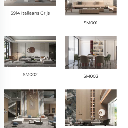
S914 Italiaans Grijs
SM001
SM002
SM003