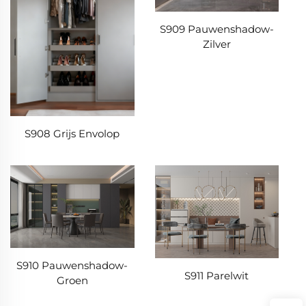
S909 Pauwenshadow-
Zilver
S908 Grijs Envolop
S910 Pauwenshadow-
S911 Parelwit
Groen