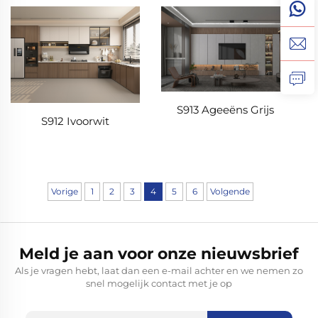
S913 Ageeëns Grijs
S912 Ivoorwit
Vorige
1
2
3
4
5
6
Volgende
Meld je aan voor onze nieuwsbrief
Als je vragen hebt, laat dan een e-mail achter en we nemen zo
snel mogelijk contact met je op