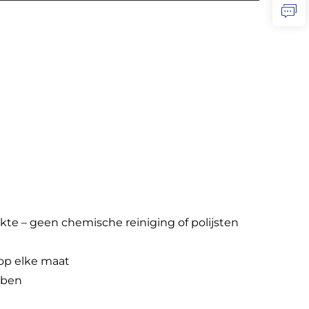
e – geen chemische reiniging of polijsten
op elke maat
bben