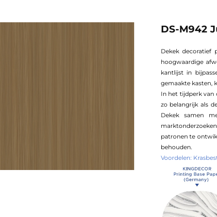
DS-M942 J
Dekek decoratief 
hoogwaardige afwe
kantlijst in bijp
gemaakte kasten, k
In het tijdperk van
zo belangrijk als 
Dekek samen met
marktonderzoeken u
patronen te ontwik
behouden.
Voordelen: Krasbe