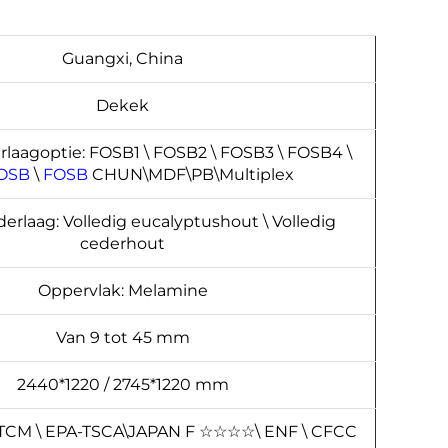
Guangxi, China
Dekek
laagoptie: FOSB1 \ FOSB2 \ FOSB3 \ FOSB4 \
OSB
\
FOSB
CHUN\MDF\PB\Multiplex
rlaag: Volledig eucalyptushout \ Volledig
cederhout
Oppervlak: Melamine
Van 9 tot 45 mm
2440*1220 / 2745*1220 mm
TCM \ EPA-TSCA\JAPAN F
☆
☆
☆
☆
\ ENF \ CFCC