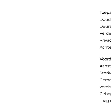
Toepa
Douch
Deur
Verde
Priva
Achte
Voord
Aanst
Sterk
Gemak
verei
Gebog
Laag 