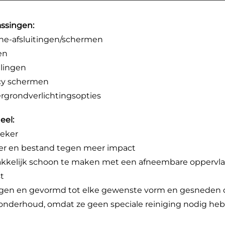
ssingen:
e-afsluitingen/schermen
en
lingen
cy schermen
rgrondverlichtingsopties
eel:
eker
er en bestand tegen meer impact
kelijk schoon te maken met een afneembare oppervlakt
st
en en gevormd tot elke gewenste vorm en gesneden 
onderhoud, omdat ze geen speciale reiniging nodig he