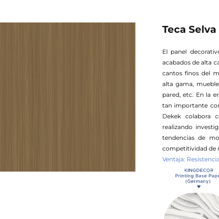
Teca Selv
El panel decorati
acabados de alta c
cantos finos del 
alta gama, muebles
pared, etc. En la e
tan importante com
Dekek colabora c
realizando invest
tendencias de mo
competitividad de 
Ventaja: Resistenc