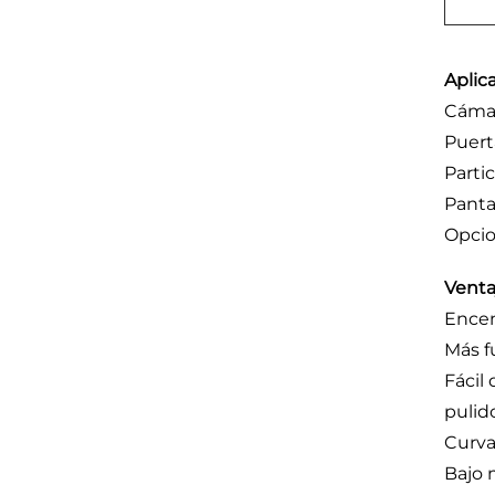
Aplic
Cámar
Puert
Parti
Panta
Opcio
Venta
Ence
Más f
Fácil
pulid
Curva
Bajo 