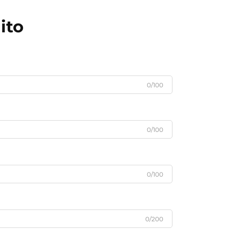
ito
0/100
0/100
0/100
0/200