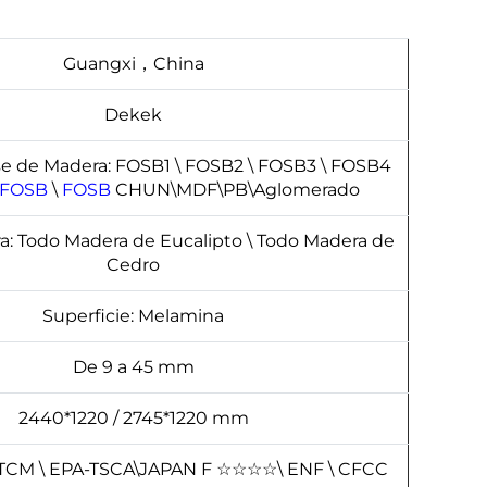
Guangxi，China
Dekek
e de Madera: FOSB1 \ FOSB2 \ FOSB3 \ FOSB4
FOSB
\
FOSB
CHUN\MDF\PB\Aglomerado
a: Todo Madera de Eucalipto \ Todo Madera de
Cedro
Superficie: Melamina
De 9 a 45 mm
2440*1220 / 2745*1220 mm
TCM \ EPA-TSCA\JAPAN F
☆
☆
☆
☆
\ ENF \ CFCC