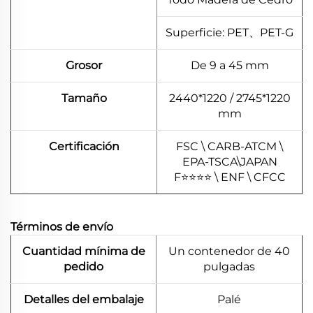
Superficie: PET、PET-G
Grosor
De 9 a 45 mm
Tamaño
2440*1220 / 2745*1220
mm
Certificación
FSC \ CARB-ATCM \
EPA-TSCA\JAPAN
F⭐⭐⭐⭐ \ ENF \ CFCC
Términos de envío
Cuantidad mínima de
Un contenedor de 40
pedido
pulgadas
Detalles del embalaje
Palé