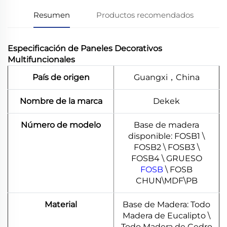
Resumen
Productos recomendados
Especificación de Paneles Decorativos
Multifuncionales
País de origen
Guangxi，China
Nombre de la marca
Dekek
Número de modelo
Base de madera
disponible: FOSB1 \
FOSB2 \ FOSB3 \
FOSB4 \ GRUESO
FOSB
\ FOSB
CHUN\MDF\PB
Material
Base de Madera: Todo
Madera de Eucalipto \
Todo Madera de Cedro