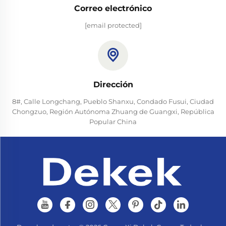
Correo electrónico
[email protected]
Dirección
8#, Calle Longchang, Pueblo Shanxu, Condado Fusui, Ciudad
Chongzuo, Región Autónoma Zhuang de Guangxi, República
Popular China